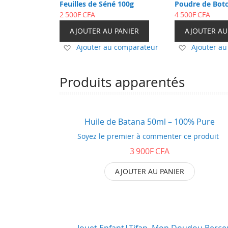
Feuilles de Séné 100g
Poudre de Bot
2 500F CFA
4 500F CFA
AJOUTER AU PANIER
AJOUTER AU
Ajouter
Ajouter
Ajouter au comparateur
Ajouter a
à
à
ma
ma
Produits apparentés
liste
liste
d’envie
d’envie
Huile de Batana 50ml – 100% Pure
Soyez le premier à commenter ce produit
3 900F CFA
AJOUTER AU PANIER
Jouet Enfant|Tifan, Mon Doudou Berce