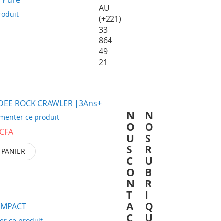
AU
roduit
(+221)
33
864
49
21
DEE ROCK CRAWLER |3Ans+
N
N
menter ce produit
O
O
 CFA
U
S
S
R
 PANIER
C
U
O
B
N
R
T
I
A
Q
OMPACT
C
U
er ce produit