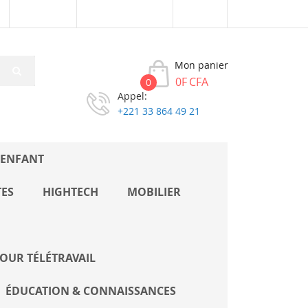
Connexion
Créer un compte
XOF
Mon panier
0F CFA
0
Appel:
+221 33 864 49 21
 ENFANT
TES
HIGHTECH
MOBILIER
OUR TÉLÉTRAVAIL
ÉDUCATION & CONNAISSANCES