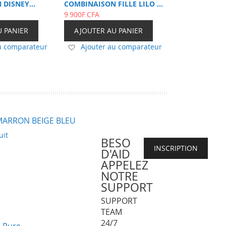
 DISNEY
COMBINAISON FILLE LILO &
1-6Ans
STITCH |1- 10Ans
9 900F CFA
U PANIER
AJOUTER AU PANIER
Ajouter
u comparateur
Ajouter au comparateur
à
ma
liste
d’envie
MARRON BEIGE BLEU
uit
BESOIN
INSCRIPTION
D'AIDE?
APPELEZ
NOTRE
SUPPORT
SUPPORT
TEAM
24/7
% Pure