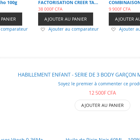
cho 100g
FACTORISATION CREER TA
COMBINAISON
SLIME |6 Ans+
38 000F CFA
BAMBI FILLE|
9 900F CFA
 PANIER
AJOUTER AU PANIER
AJOUTER A
Ajouter
Ajouter
u comparateur
Ajouter au comparateur
Ajouter a
à
à
ma
ma
liste
liste
d’envie
d’envie
HABILLEMENT ENFANT - SERIE DE 3 BODY GARÇON 
Soyez le premier à commenter ce prod
12 500F CFA
AJOUTER AU PANIER
uses Vtech 0-36M+
Huile de Ricin Noir 60ML – 100