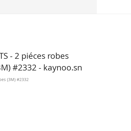
 - 2 piéces robes
3M) #2332 - kaynoo.sn
bes (3M) #2332