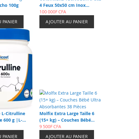
cho 100g
4 Feux 50x50 cm Inox
TECS50CS avec Four et Gril à
100 000F CFA
Gaz
U PANIER
AJOUTER AU PANIER
 L-Citrulline
Molfix Extra Large Taille 6
e 600 g |L-
(15+ kg) – Couches Bébé
e Sans Malate
Ultra Absorbantes 38 Pièces
9 500F CFA
U PANIER
AJOUTER AU PANIER