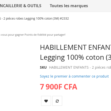
NCAILLERIE & OUTILS
Toutes les marques
 2 piéces robes Legging 100% coton (3M) #2332
vous pour gagner Points de fidélité pour partager!
Skip
HABILLEMENT ENFANTS
to
Legging 100% coton (
the
beginning
of
SKU
HABILLEMENT ENFANTS - 2 piéces ro
the
Soyez le premier à commenter ce produit
images
gallery
7 900F CFA