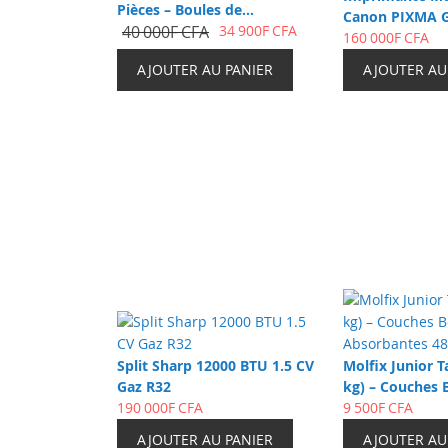
Pièces – Boules de
Canon PIXMA G
Propagation Réutilisables
40 000F CFA
34 900F CFA
MegaTank A4 R
160 000F CFA
Transparentes avec Colliers
AJOUTER AU PANIER
AJOUTER AU
de Serrage – Taille M
Split Sharp 12000 BTU 1.5 CV
Molfix Junior Ta
Gaz R32
kg) – Couches 
190 000F CFA
Absorbantes 48
9 500F CFA
AJOUTER AU PANIER
AJOUTER AU