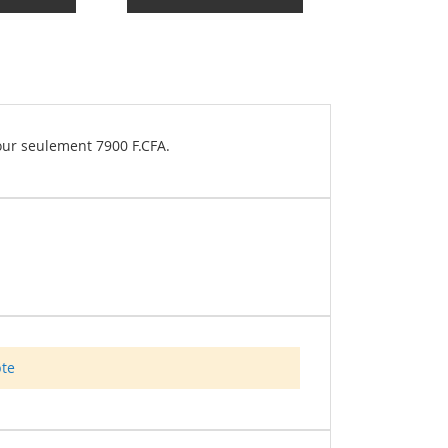
our seulement 7900 F.CFA.
pte