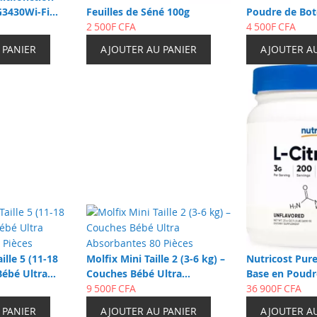
3430Wi-Fi
Feuilles de Séné 100g
Poudre de Bot
echargeable
2 500F CFA
4 500F CFA
 PANIER
AJOUTER AU PANIER
AJOUTER A
ille 5 (11-18
Molfix Mini Taille 2 (3-6 kg) –
Nutricost Pure
Bébé Ultra
Couches Bébé Ultra
Base en Poudr
 Pièces
Absorbantes 80 Pièces
9 500F CFA
Citrulline Pur
36 900F CFA
 PANIER
AJOUTER AU PANIER
AJOUTER A