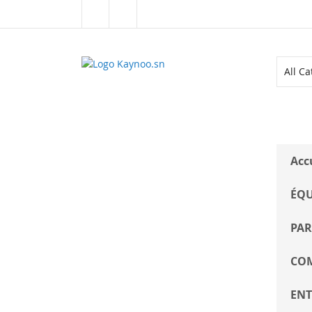
Allez
au
contenu
ALL CATEGORIES
Acc
ÉQU
PAR
COM
ENT