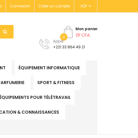
o
Connexion
Créer un compte
XOF
Mon panier
0F CFA
0
Appel:
+221 33 864 49 21
ANT
ÉQUIPEMENT INFORMATIQUE
PARFUMERIE
SPORT & FITNESS
ÉQUIPEMENTS POUR TÉLÉTRAVAIL
CATION & CONNAISSANCES