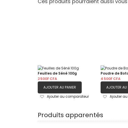
Ces produits pourraient aussi vous
Feuilles de Séné 100g
Poudre de Bot
2 500F CFA
4 500F CFA
AJOUTER AU PANIER
AJOUTER AU 
Ajouter
Ajouter
Ajouter au comparateur
Ajouter a
à
à
ma
ma
liste
liste
Produits apparentés
d’envie
d’envie