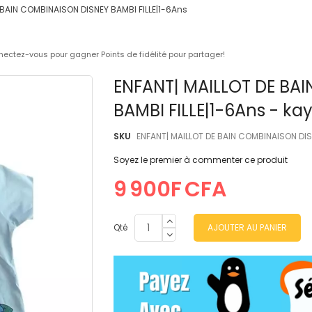
 BAIN COMBINAISON DISNEY BAMBI FILLE|1-6Ans
ectez-vous pour gagner Points de fidélité pour partager!
Skip
ENFANT| MAILLOT DE BA
to
BAMBI FILLE|1-6Ans - ka
the
beginning
of
SKU
ENFANT| MAILLOT DE BAIN COMBINAISON DIS
the
Soyez le premier à commenter ce produit
images
gallery
9 900F CFA
Qté
AJOUTER AU PANIER