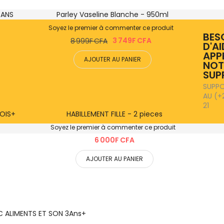
7ANS
Parley Vaseline Blanche - 950ml
-58%
Soyez le premier à commenter ce produit
BES
3 749F CFA
8 999F CFA
D'AI
APP
AJOUTER AU PANIER
NOT
SUP
SUPPO
AU (+
21
MOIS+
HABILLEMENT FILLE - 2 pieces
Soyez le premier à commenter ce produit
6 000F CFA
AJOUTER AU PANIER
C ALIMENTS ET SON 3Ans+