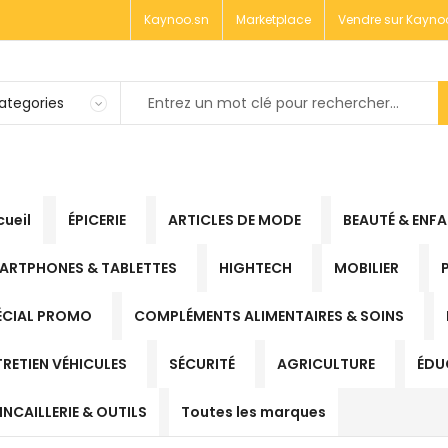
Kaynoo.sn
Marketplace
Vendre sur Kayno
ueil
ÉPICERIE
ARTICLES DE MODE
BEAUTÉ & ENF
ARTPHONES & TABLETTES
HIGHTECH
MOBILIER
ÉCIAL PROMO
COMPLÉMENTS ALIMENTAIRES & SOINS
TRETIEN VÉHICULES
SÉCURITÉ
AGRICULTURE
ÉDU
NCAILLERIE & OUTILS
Toutes les marques