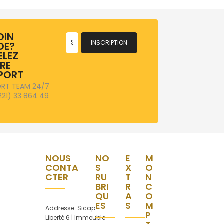
OIN
INSCRIPTION
DE?
ELEZ
RE
PORT
RT TEAM 24/7
221) 33 864 49
NOUS
NO
E
M
CONTA
S
X
O
CTER
RU
T
N
BRI
R
C
QU
A
O
ES
S
M
Addresse: Sicap
P
Liberté 6 | Immeuble