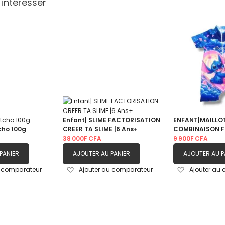
 intéresser
Enfant| SLIME FACTORISATION
ENFANT|MAILLOT
cho 100g
CREER TA SLIME |6 Ans+
COMBINAISON FI
STITCH |1- 10An
38 000F CFA
9 900F CFA
PANIER
AJOUTER AU PANIER
AJOUTER AU P
Ajouter
Ajouter
u comparateur
Ajouter au comparateur
Ajouter au
à
à
ma
ma
liste
liste
d’envie
d’envie