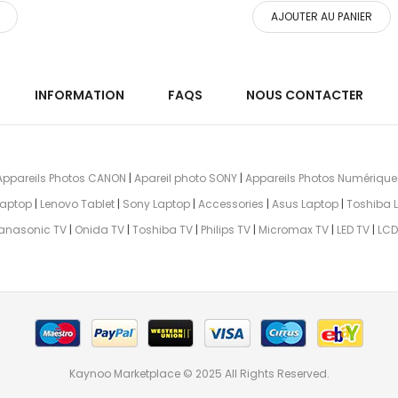
AJOUTER AU PANIER
INFORMATION
FAQS
NOUS CONTACTER
Appareils Photos CANON
|
Apareil photo SONY
|
Appareils Photos Numérique
aptop
|
Lenovo Tablet
|
Sony Laptop
|
Accessories
|
Asus Laptop
|
Toshiba 
anasonic TV
|
Onida TV
|
Toshiba TV
|
Philips TV
|
Micromax TV
|
LED TV
|
LCD
Kaynoo Marketplace © 2025 All Rights Reserved.