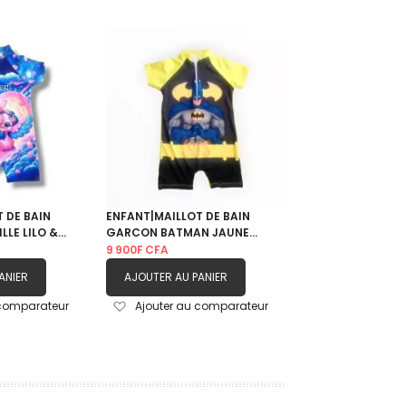
 DE BAIN
ENFANT|MAILLOT DE BAIN
LLE LILO &
GARCON BATMAN JAUNE
s
NOIR|4M- 5Ans
9 900F CFA
ANIER
AJOUTER AU PANIER
Ajouter
 comparateur
Ajouter au comparateur
à
ma
liste
d’envie