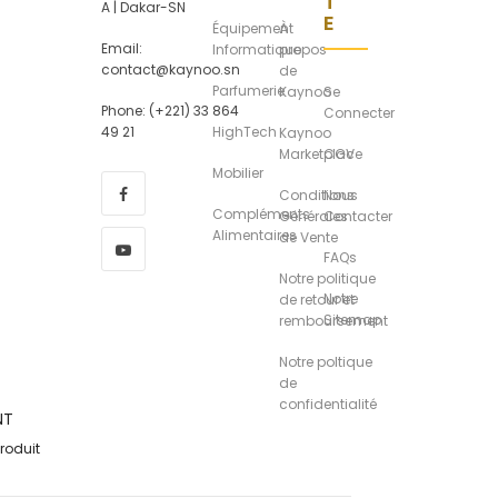
T
A | Dakar-SN
E
Équipement
À
Email:
Informatique
propos
contact@kaynoo.sn
de
Parfumerie
Kaynoo
Se
Phone: (+221) 33 864
Connecter
49 21
HighTech
Kaynoo
Marketplace
CGV
Mobilier
Conditions
Nous
Compléments
Générales
Contacter
Alimentaires
de Vente
FAQs
Notre politique
Notre
de retour et
Sitemap
remboursement
Notre poltique
de
confidentialité
NT
roduit