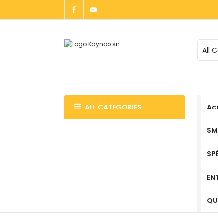
Allez
au
contenu
ALL CATEGORIES
Acc
SM
SP
EN
QUI