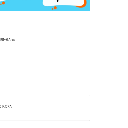
LE|1-6Ans
0 F.CFA.