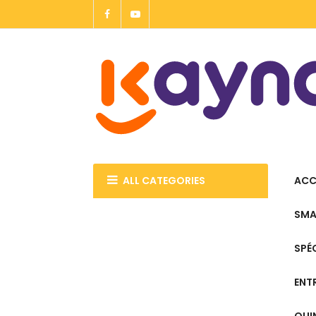
Allez
au
contenu
ALL CATEGORIES
ACC
SMA
SPÉ
ENT