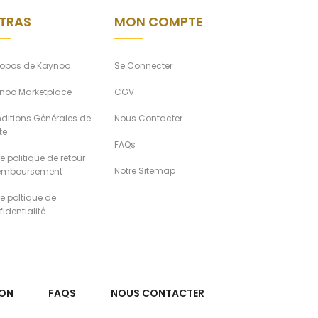
TRAS
MON COMPTE
ropos de Kaynoo
Se Connecter
noo Marketplace
CGV
ditions Générales de
Nous Contacter
te
FAQs
e politique de retour
Notre Sitemap
remboursement
re poltique de
identialité
ION
FAQS
NOUS CONTACTER