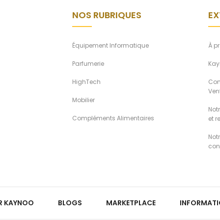
NOS RUBRIQUES
EX
Équipement Informatique
À p
Parfumerie
Kay
HighTech
Con
Ven
Mobilier
Notr
Compléments Alimentaires
et 
Not
conf
R KAYNOO
BLOGS
MARKETPLACE
INFORMAT