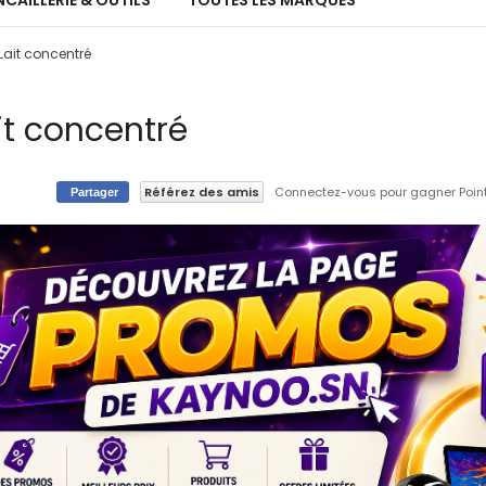
CAILLERIE & OUTILS
TOUTES LES MARQUES
Lait concentré
it concentré
Référez des amis
Connectez-vous pour gagner Points
Partager