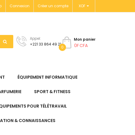
o
Connexion
Créer un compte
XOF
Appel:
Mon panier
+221 33 864 49 21
0F CFA
0
NT
ÉQUIPEMENT INFORMATIQUE
ARFUMERIE
SPORT & FITNESS
QUIPEMENTS POUR TÉLÉTRAVAIL
ATION & CONNAISSANCES