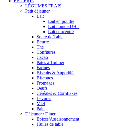
ÉPICERIE
LÉGUMES FRAIS
Petit déjeuner
Lait
Lait en poudre
Lait liquide UHT
Lait concentré
Sucre de Table
Beurre
Thé
Confitures
Cacao
Pâtes à Tartiner
Farines
Biscuits & Apperitifs
Biscottes
Fromages
Oeufs
Céréales & Cornflakes
Levures
Miel
Pain
Déjeuner / Diner
Epices/Assaisonnement
Huiles de table