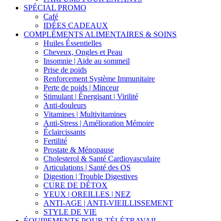
SPÉCIAL PROMO
Café
IDÉES CADEAUX
COMPLÉMENTS ALIMENTAIRES & SOINS
Huiles Éssentielles
Cheveux, Ongles et Peau
Insomnie | Aide au sommeil
Prise de poids
Renforcement Système Immunitaire
Perte de poids | Minceur
Stimulant | Énergisant | Virilité
Anti-douleurs
Vitamines | Multivitamines
Anti-Stress | Amélioration Mémoire
Éclaircissants
Fertilité
Prostate & Ménopause
Cholesterol & Santé Cardiovasculaire
Articulations | Santé des OS
Digestion | Trouble Digestives
CURE DE DÉTOX
YEUX | OREILLES | NEZ
ANTI-AGE | ANTI-VIEILLISSEMENT
STYLE DE VIE
ÉQUIPEMENTS POUR TÉLÉTRAVAIL