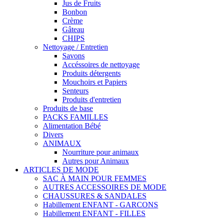
Jus de Fruits
Bonbon
Crème
Gâteau
CHIPS
Nettoyage / Entretien
Savons
Accéssoires de nettoyage
Produits détergents
Mouchoirs et Papiers
Senteurs
Produits d'entretien
Produits de base
PACKS FAMILLES
Alimentation Bébé
Divers
ANIMAUX
Nourriture pour animaux
Autres pour Animaux
ARTICLES DE MODE
SAC À MAIN POUR FEMMES
AUTRES ACCESSOIRES DE MODE
CHAUSSURES & SANDALES
Habillement ENFANT - GARCONS
Habillement ENFANT - FILLES