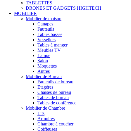
TABLETTES
DRONES ET GADGETS HIGHTECH
MOBILIER
Mobilier de maison
Canapes
Fauteuils
Tables basses
Vesseliers
Tables à manger
Meubles TV
Lampe
Salon
Moquettes
Autres
Mobilier de Bureau
Fauteuils de bureau
Etagéres
Chaises de bureau
Tables de bureau
Tables de conférence
Mobilier de Chambre
Lits
Armoires
Chambre à coucher
Coiffeuses