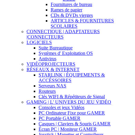
Fournitures de bureau
Rames de papier
CDs & DVDs vierges
ARTICLES & FOURNITURES
SCOLAIRES
CONNECTIQUE | ADAPTATEURS
|CONNECTEURS
LOGICIELS
Suite Bureautique
Systèmes d' Exploitation OS
Antivirus
VIDÉOPROJECTEURS
RÉSEAUX & INTERNET
STARLINK | ÉQUIPEMENTS &
ACCÉSSOIRES
Serveurs NAS
Routeurs
Clés WIFI & Répétiteurs de Signal
GAMING | L' UNIVERS DU JEU VIDÉO
Consoles et jeux Vidéos
PC Ordinateur Fixe pour GAMER
PC Portable GAMER
Casques | Claviers & Souris GAMER
Écran PC | Moniteur GAMER
Joystick | Manettes et Controlleurs