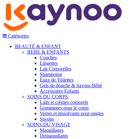
Catégories
BEAUTÉ & ENFANT
BEBE & ENFANTS
Couches
Lingettes
Lait Corporelles
Shampoing
Eaux de Toilettes
Gels de douche & Savons Bébé
Accessoires Enfants
SOINS DU CORPS
Laits et crèmes corporels
Gommages pour le corps
Vernis et dissolvants pour ongles
Savons
SOINS DU VISAGE
Maquillages
Démaquillants