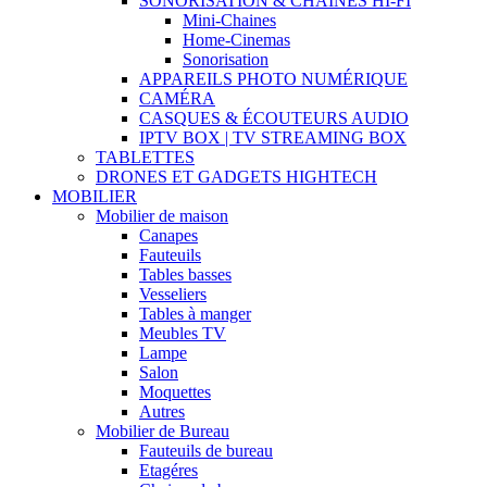
SONORISATION & CHAINES HI-FI
Mini-Chaines
Home-Cinemas
Sonorisation
APPAREILS PHOTO NUMÉRIQUE
CAMÉRA
CASQUES & ÉCOUTEURS AUDIO
IPTV BOX | TV STREAMING BOX
TABLETTES
DRONES ET GADGETS HIGHTECH
MOBILIER
Mobilier de maison
Canapes
Fauteuils
Tables basses
Vesseliers
Tables à manger
Meubles TV
Lampe
Salon
Moquettes
Autres
Mobilier de Bureau
Fauteuils de bureau
Etagéres