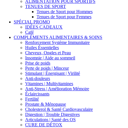
ALIMENTATION POUR SPORTIFS
TENUES DE SPORT
Tenues de Sport pour Hommes
Tenues de Sport pour Femmes
SPÉCIAL PROMO
IDÉES CADEAUX
Café
COMPLÉMENTS ALIMENTAIRES & SOINS
Renforcement Système Immunitaire
Huiles Éssentielles
Cheveux, Ongles et Peau
Insomnie | Aide au sommeil
Prise de poids
Perte de poids | Minceur
Stimulant | Énergisant | Virilité
Anti-douleurs
Vitamines | Multivitamines
Anti-Stress | Amélioration Mémoire
Éclaircissants
Fertilité
Prostate & Ménopause
Cholesterol & Santé Cardiovasculaire
Digestion | Trouble Digestives
Articulations | Santé des OS
CURE DE DÉTOX