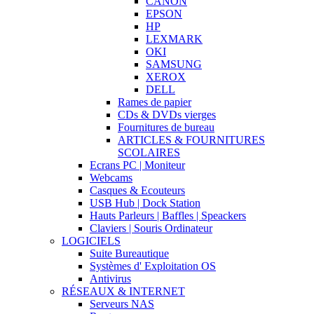
CANON
EPSON
HP
LEXMARK
OKI
SAMSUNG
XEROX
DELL
Rames de papier
CDs & DVDs vierges
Fournitures de bureau
ARTICLES & FOURNITURES
SCOLAIRES
Ecrans PC | Moniteur
Webcams
Casques & Ecouteurs
USB Hub | Dock Station
Hauts Parleurs | Baffles | Speackers
Claviers | Souris Ordinateur
LOGICIELS
Suite Bureautique
Systèmes d' Exploitation OS
Antivirus
RÉSEAUX & INTERNET
Serveurs NAS