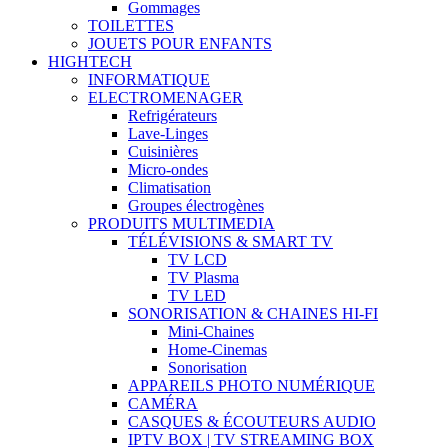
Gommages
TOILETTES
JOUETS POUR ENFANTS
HIGHTECH
INFORMATIQUE
ELECTROMENAGER
Refrigérateurs
Lave-Linges
Cuisinières
Micro-ondes
Climatisation
Groupes électrogènes
PRODUITS MULTIMEDIA
TÉLÉVISIONS & SMART TV
TV LCD
TV Plasma
TV LED
SONORISATION & CHAINES HI-FI
Mini-Chaines
Home-Cinemas
Sonorisation
APPAREILS PHOTO NUMÉRIQUE
CAMÉRA
CASQUES & ÉCOUTEURS AUDIO
IPTV BOX | TV STREAMING BOX