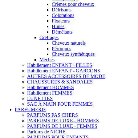
Crèmes pour cheveux
Défrisants
Colorations
Fixateurs
Huiles
Démélants
Greffages
Cheveux naturels
Pérruques
Cheveux synthétiques
Mèches
Habillement ENFANT - FILLES
Habillement ENFANT - GARCONS
AUTRES ACCESSOIRES DE MODE
CHAUSSURES & SANDALES
Habillement HOMMES
Habillement FEMMES
LUNETTES
SAC À MAIN POUR FEMMES
PARFUMERIE
PARFUMS PAS CHERS
PARFUMS DE LUXE - HOMMES
PARFUMS DE LUXE - FEMMES
Parfums de NICHE
PARFUMS POUR ENFANTS