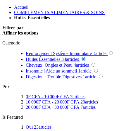
Accueil
COMPLÉMENTS ALIMENTAIRES & SOINS
Huiles Éssentielles
Filtrer par
Affiner les options
Catégorie
Renforcement Système Immunitaire
1
article
Huiles Éssentielles
34
articles
Cheveux, Ongles et Peau
4
articles
Insomnie | Aide au sommeil
1
article
Digestion | Trouble Digestives
1
article
Prix
0F CFA
-
10 000F CFA
7
articles
10 000F CFA
-
20 000F CFA
20
articles
20 000F CFA
-
30 000F CFA
7
articles
Is Featured
Oui
23
articles