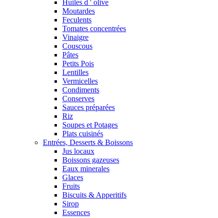
Huiles d ' olive
Moutardes
Feculents
Tomates concentrées
Vinaigre
Couscous
Pâtes
Petits Pois
Lentilles
Vermicelles
Condiments
Conserves
Sauces préparées
Riz
Soupes et Potages
Plats cuisinés
Entrées, Desserts & Boissons
Jus locaux
Boissons gazeuses
Eaux minerales
Glaces
Fruits
Biscuits & Apperitifs
Sirop
Essences