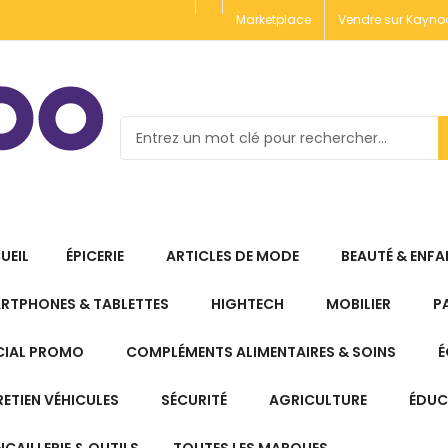
Marketplace
Vendre sur Kayno
UEIL
ÉPICERIE
ARTICLES DE MODE
BEAUTÉ & ENFA
RTPHONES & TABLETTES
HIGHTECH
MOBILIER
P
CIAL PROMO
COMPLÉMENTS ALIMENTAIRES & SOINS
É
RETIEN VÉHICULES
SÉCURITÉ
AGRICULTURE
ÉDUC