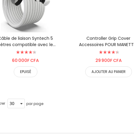
Câble de liaison Syntech 5
Controller Grip Cover
ètres compatible avec les
Accessoires POUR MANETT
Évaluation:
accessoires Meta/Oculus ...
DE JEU OCULUS QUEST 2 
Évaluation:
RÉALIT� ...
90%
90%
60 000F CFA
29 900F CFA
EPUISÉ
AJOUTER AU PANIER
rer
par page