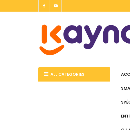
Allez
au
contenu
ALL CATEGORIES
ACC
SMA
SPÉ
ENT