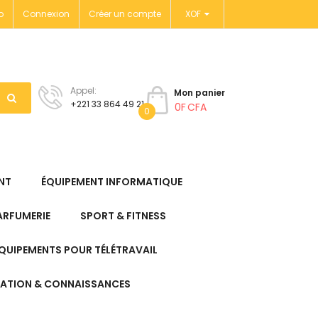
o
Connexion
Créer un compte
XOF
Appel:
Mon panier
+221 33 864 49 21
0F CFA
0
NT
ÉQUIPEMENT INFORMATIQUE
ARFUMERIE
SPORT & FITNESS
QUIPEMENTS POUR TÉLÉTRAVAIL
ATION & CONNAISSANCES