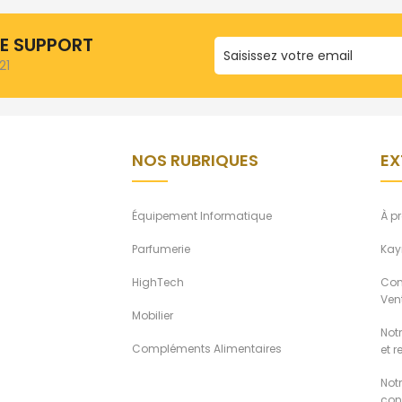
RE SUPPORT
21
NOS RUBRIQUES
EX
Équipement Informatique
À p
Parfumerie
Kay
HighTech
Con
Ven
Mobilier
Notr
Compléments Alimentaires
et 
Not
conf