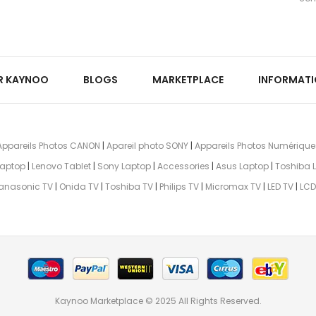
R KAYNOO
BLOGS
MARKETPLACE
INFORMAT
Appareils Photos CANON
|
Apareil photo SONY
|
Appareils Photos Numérique
aptop
|
Lenovo Tablet
|
Sony Laptop
|
Accessories
|
Asus Laptop
|
Toshiba 
anasonic TV
|
Onida TV
|
Toshiba TV
|
Philips TV
|
Micromax TV
|
LED TV
|
LCD
Kaynoo Marketplace © 2025 All Rights Reserved.