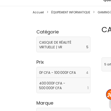
QUIN
Accueil
ÉQUIPEMENT INFORMATIQUE
GAMING |
CA
Catégorie
CASQUE DE RÉALITÉ
articles
VIRTUELLE | VR
5
Prix
5
art
articles
0F CFA
-
100 000F CFA
4
400 000F CFA
-
article
500 000F CFA
1
Marque