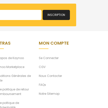
INSCRIPTION
TRAS
MON COMPTE
ropos de Kaynoo
Se Connecter
noo Marketplace
CGV
ditions Générales de
Nous Contacter
te
FAQs
e politique de retour
Notre Sitemap
remboursement
re poltique de
identialité