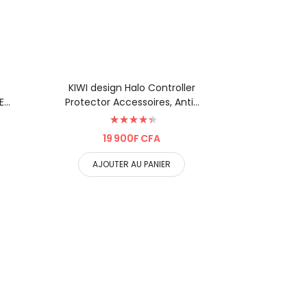
KIWI design Halo Controller
ES
Protector Accessoires, Anti-
|
Bumping Silicone Ring Co ...
Évaluation:
90%
19 900F CFA
AJOUTER AU PANIER