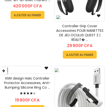
tout-en-un avec manett ...
420 000F CFA
AJOUTER AU PANIER
Controller Grip Cover
Accessoires POUR MANETTES
DE JEU OCULUS QUEST 2 |
RÉALIT� ...
29 900F CFA
AJOUTER AU PANIER
KIWI design Halo Controller
Protector Accessoires, Anti-
Bumping Silicone Ring Co ...
Évaluation:
90%
19 900F CFA