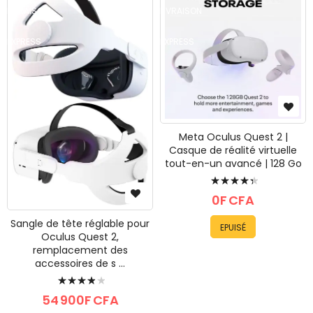
Meta Oculus Quest 2 |
Casque de réalité virtuelle
tout-en-un avancé | 128 Go
Évaluation:
90%
0F CFA
Sangle de tête réglable pour
EPUISÉ
Oculus Quest 2,
remplacement des
accessoires de s ...
Évaluation:
80%
54 900F CFA