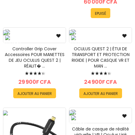
60 000F CFA
EPUISÉ
Controller Grip Cover
OCULUS QUEST 2 | ÉTUI DE
Accessoires POUR MANETTES
TRANSPORT ET PROTECTION
DE JEU OCULUS QUEST 2 |
RIGIDE | POUR CASQUE VR ET
RÉALIT� ...
MAN ...
Évaluation:
Évaluation:
90%
90%
29 900F CFA
24 900F CFA
AJOUTER AU PANIER
AJOUTER AU PANIER
Câble de casque de réalité
virtuelle | VR | Oculus Link