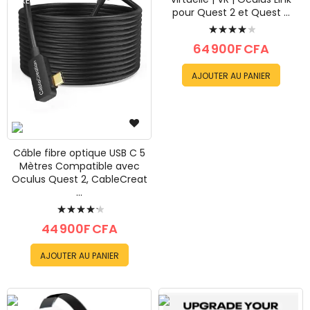
pour Quest 2 et Quest ...
Évaluation:
85%
64 900F CFA
AJOUTER AU PANIER
Câble fibre optique USB C 5
Mètres Compatible avec
Oculus Quest 2, CableCreat
...
Évaluation:
88%
44 900F CFA
AJOUTER AU PANIER