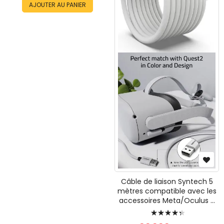
AJOUTER AU PANIER
Câble de liaison Syntech 5
mètres compatible avec les
accessoires Meta/Oculus ...
Évaluation:
90%