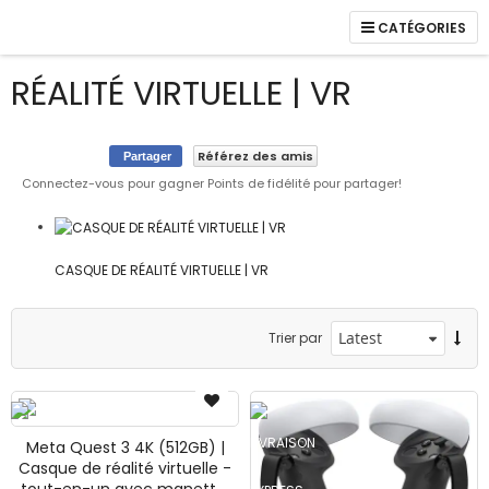
CATÉGORIES
RÉALITÉ VIRTUELLE | VR
icles
Référez des amis
Partager
Connectez-vous pour gagner Points de fidélité pour partager!
icles
icle
CASQUE DE RÉALITÉ VIRTUELLE | VR
Trier par
icles
icle
Meta Quest 3 4K (512GB) |
Casque de réalité virtuelle -