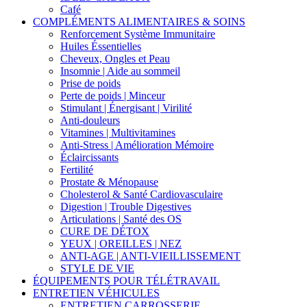
Café
COMPLÉMENTS ALIMENTAIRES & SOINS
Renforcement Système Immunitaire
Huiles Éssentielles
Cheveux, Ongles et Peau
Insomnie | Aide au sommeil
Prise de poids
Perte de poids | Minceur
Stimulant | Énergisant | Virilité
Anti-douleurs
Vitamines | Multivitamines
Anti-Stress | Amélioration Mémoire
Éclaircissants
Fertilité
Prostate & Ménopause
Cholesterol & Santé Cardiovasculaire
Digestion | Trouble Digestives
Articulations | Santé des OS
CURE DE DÉTOX
YEUX | OREILLES | NEZ
ANTI-AGE | ANTI-VIEILLISSEMENT
STYLE DE VIE
ÉQUIPEMENTS POUR TÉLÉTRAVAIL
ENTRETIEN VÉHICULES
ENTRETIEN CARROSSERIE