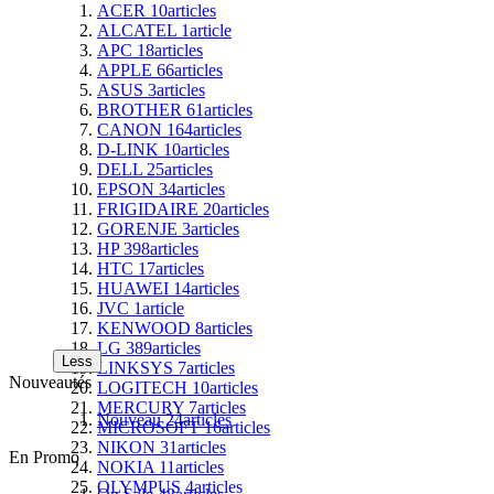
ACER
10
articles
ALCATEL
1
article
APC
18
articles
APPLE
66
articles
ASUS
3
articles
BROTHER
61
articles
CANON
164
articles
D-LINK
10
articles
DELL
25
articles
EPSON
34
articles
FRIGIDAIRE
20
articles
GORENJE
3
articles
HP
398
articles
HTC
17
articles
HUAWEI
14
articles
JVC
1
article
KENWOOD
8
articles
LG
389
articles
Less
LINKSYS
7
articles
Nouveautés
LOGITECH
10
articles
MERCURY
7
articles
Nouveau
24
articles
MICROSOFT
16
articles
NIKON
31
articles
En Promo
NOKIA
11
articles
OLYMPUS
4
articles