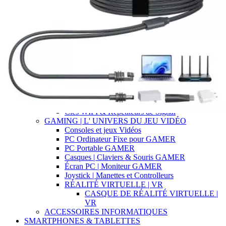
CONNECTIQUE | ADAPTATEURS
|CONNECTEURS
LOGICIELS
Suite Bureautique
Systèmes d' Exploitation OS
Antivirus
VIDÉOPROJECTEURS
RÉSEAUX & INTERNET
STARLINK | ÉQUIPEMENTS &
ACCÉSSOIRES
Serveurs NAS
Routeurs
Clés WIFI & Répétiteurs de Signal
GAMING | L' UNIVERS DU JEU VIDÉO
Consoles et jeux Vidéos
PC Ordinateur Fixe pour GAMER
PC Portable GAMER
Casques | Claviers & Souris GAMER
Écran PC | Moniteur GAMER
Joystick | Manettes et Controlleurs
RÉALITÉ VIRTUELLE | VR
CASQUE DE RÉALITÉ VIRTUELLE |
VR
ACCESSOIRES INFORMATIQUES
SMARTPHONES & TABLETTES