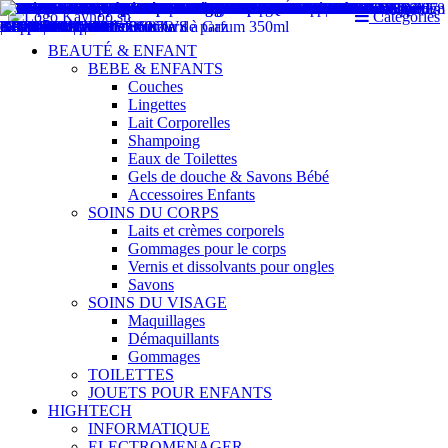
Catégories
BEAUTÉ & ENFANT
BEBE & ENFANTS
Couches
Lingettes
Lait Corporelles
Shampoing
Eaux de Toilettes
Gels de douche & Savons Bébé
Accessoires Enfants
SOINS DU CORPS
Laits et crèmes corporels
Gommages pour le corps
Vernis et dissolvants pour ongles
Savons
SOINS DU VISAGE
Maquillages
Démaquillants
Gommages
TOILETTES
JOUETS POUR ENFANTS
HIGHTECH
INFORMATIQUE
ELECTROMENAGER