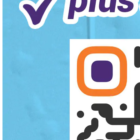
ATOUCH
2
articles
DECAKILA
9
articles
FINIX
4
articles
CALUS
2
articles
ELACTRON
8
articles