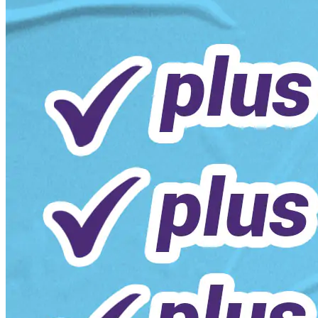
INFINIX
10
articles
RICOH
10
articles
ROCH
67
articles
FERRE
3
articles
INVENS
6
articles
PIONEER
17
articles
LEXMARK
93
articles
SYINIX
6
articles
ARISTON
5
articles
EVVOLI
11
articles
ICONA
15
articles
HOOVER
6
articles
CAC
9
articles
ELECTROCOOL
2
articles
GREE
5
articles
VTECH
3
articles
BOYA
15
articles
NOW
1
article
R SCAR
14
articles
MESKO
2
articles
CONTINENTAL
10
articles
BINATONE
8
articles
ENDURO
1
article
AUTRE
177
articles
SMART TECHNOLOGY
17
articles