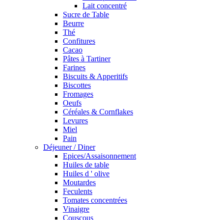
Lait concentré
Sucre de Table
Beurre
Thé
Confitures
Cacao
Pâtes à Tartiner
Farines
Biscuits & Apperitifs
Biscottes
Fromages
Oeufs
Céréales & Cornflakes
Levures
Miel
Pain
Déjeuner / Diner
Epices/Assaisonnement
Huiles de table
Huiles d ' olive
Moutardes
Feculents
Tomates concentrées
Vinaigre
Couscous