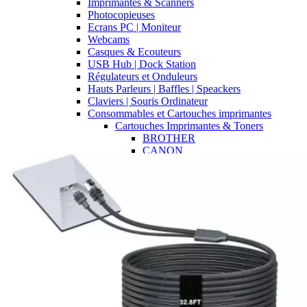
Imprimantes & Scanners
Photocopieuses
Ecrans PC | Moniteur
Webcams
Casques & Ecouteurs
USB Hub | Dock Station
Régulateurs et Onduleurs
Hauts Parleurs | Baffles | Speackers
Claviers | Souris Ordinateur
Consommables et Cartouches imprimantes
Cartouches Imprimantes & Toners
BROTHER
CANON
EPSON
HP
LEXMARK
OKI
SAMSUNG
XEROX
DELL
Fournitures de bureau
Rames de papier
CDs & DVDs vierges
ARTICLES & FOURNITURES
SCOLAIRES