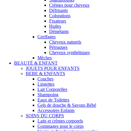
Crèmes pour cheveux
Défrisants
Colorations
Fixateurs
Huiles
Démélants
Greffages
Cheveux naturels
Pérruques
Cheveux synthétiques
Mèches
BEAUTÉ & ENFANT
JOUETS POUR ENFANTS
BEBE & ENFANTS
Couches
Lingettes
Lait Corporelles
Shampoing
Eaux de Toilettes
Gels de douche & Savons Bébé
Accessoires Enfants
SOINS DU CORPS
Laits et crèmes corporels
Gommages pour le corps