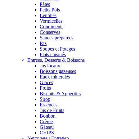
Pâtes
Petits Pois
Lentilles
Vermicelles
Condiments
Conserves
Sauces préparées
Riz
Soupes et Potages
Plats cuisinés
Entrées, Desserts & Boissons
Jus locaux
Boissons gazeuses
Eaux minerales
Glaces
Fruits
Biscuits & Apperitifs
Sirop
Essences
Jus de Fruits
Bonbon
Crème
Gâteau
CHIPS
Nettoyage / Entretien