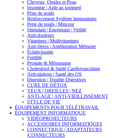
Cheveux, Ongles et Peau
Insomnie | Aide au sommeil
Prise de poids
Renforcement Système Immunitaire
Perte de poids | Minceur
Stimulant | Énergisant | Virilité
Anti-douleurs
Vitamines | Multivitamines
Anti-Stress | Amélioration Mémoire
Éclaircissants
Fertilité
Prostate & Ménopause
Cholesterol & Santé Cardiovasculaire
Articulations | Santé des OS
Digestion | Trouble Digestives
CURE DE DÉTOX
YEUX | OREILLES | NEZ
ANTI-AGE | ANTI-VIEILLISSEMENT
STYLE DE VIE
ÉQUIPEMENTS POUR TÉLÉTRAVAIL
ÉQUIPEMENT INFORMATIQUE
VIDÉOPROJECTEURS
ACCESSOIRES INFORMATIQUES
CONNECTIQUE | ADAPTATEURS
|CONNECTEURS