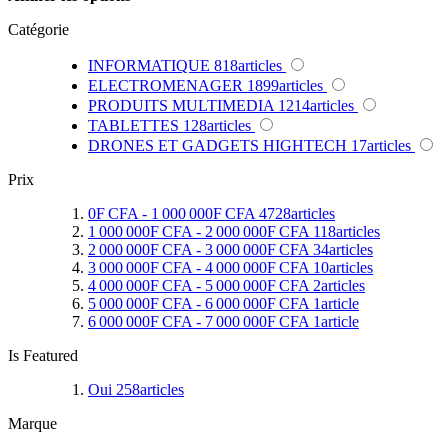
Catégorie
INFORMATIQUE
818
articles
ELECTROMENAGER
1899
articles
PRODUITS MULTIMEDIA
1214
articles
TABLETTES
128
articles
DRONES ET GADGETS HIGHTECH
17
articles
Prix
0F CFA
-
1 000 000F CFA
4728
articles
1 000 000F CFA
-
2 000 000F CFA
118
articles
2 000 000F CFA
-
3 000 000F CFA
34
articles
3 000 000F CFA
-
4 000 000F CFA
10
articles
4 000 000F CFA
-
5 000 000F CFA
2
articles
5 000 000F CFA
-
6 000 000F CFA
1
article
6 000 000F CFA
-
7 000 000F CFA
1
article
Is Featured
Oui
258
articles
Marque