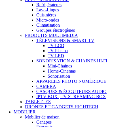
Refrigérateurs
Lave-Linges
Cuisinières
Micro-ondes
Climatisation
Groupes électrogènes
PRODUITS MULTIMEDIA
TÉLÉVISIONS & SMART TV
TV LCD
TV Plasma
TV LED
SONORISATION & CHAINES HI-FI
Mini-Chaines
Home-Cinemas
Sonorisation
APPAREILS PHOTO NUMÉRIQUE
CAMÉRA
CASQUES & ÉCOUTEURS AUDIO
IPTV BOX | TV STREAMING BOX
TABLETTES
DRONES ET GADGETS HIGHTECH
MOBILIER
Mobilier de maison
Canapes