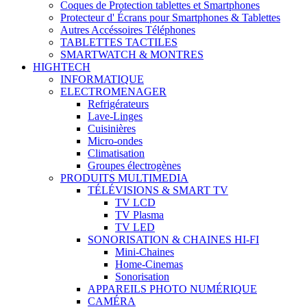
Coques de Protection tablettes et Smartphones
Protecteur d' Écrans pour Smartphones & Tablettes
Autres Accéssoires Téléphones
TABLETTES TACTILES
SMARTWATCH & MONTRES
HIGHTECH
INFORMATIQUE
ELECTROMENAGER
Refrigérateurs
Lave-Linges
Cuisinières
Micro-ondes
Climatisation
Groupes électrogènes
PRODUITS MULTIMEDIA
TÉLÉVISIONS & SMART TV
TV LCD
TV Plasma
TV LED
SONORISATION & CHAINES HI-FI
Mini-Chaines
Home-Cinemas
Sonorisation
APPAREILS PHOTO NUMÉRIQUE
CAMÉRA