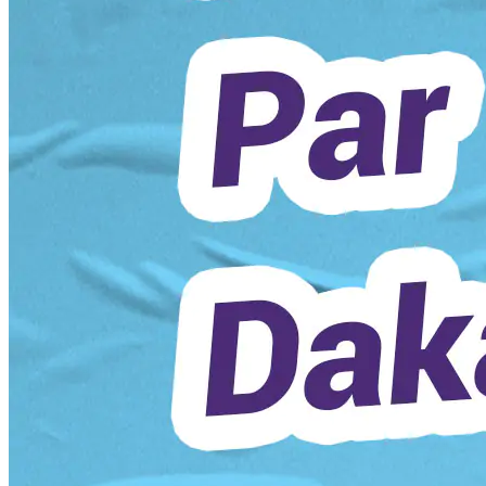
TECNO
63
articles
PNY
1
article
EVERNAL
3
articles
ITEL
35
articles
JABRA
3
articles
CISCO
1
article
ADATA
1
article
SANDISK
2
articles
PLANTRONICS
7
articles
AKG
10
articles
NVIDIA
1
article
ARLO
1
article
TCL
12
articles
BENQ
4
articles
TP-LINK
9
articles
STARLINK
6
articles
Beats by Dr. Dre
5
articles
BLINK
3
articles
MIDEA
47
articles
WHIRLPOOL
5
articles
WAHL
2
articles
WESTPOOL
44
articles
NINTENDO
6
articles
NESPRESSO
10
articles
KASPERSKY
2
articles