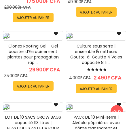
175 000F CFA
49 900F CFA
200 000F CFA
AJOUTER AU PANIER
AJOUTER AU PANIER
Clonex Rooting Gel – Gel
Culture sous serre |
booster d’Enracinement
ensemble Émetteurs
plantes pour propagation
Goutte-à-Goutte 4 Voies
rap ...
capacité 8 li ...
Évaluation:
29 900F CFA
35 000F CFA
100%
2 490F CFA
4 000F CFA
AJOUTER AU PANIER
AJOUTER AU PANIER
-20%
LOT DE 10 SACS GROW BAGS
PACK DE 10 Mini-serre |
capacité 113 litres |
Alvéole pépinières avec
PLASTIQUES ANTI-UV POUR
dôme transparent et