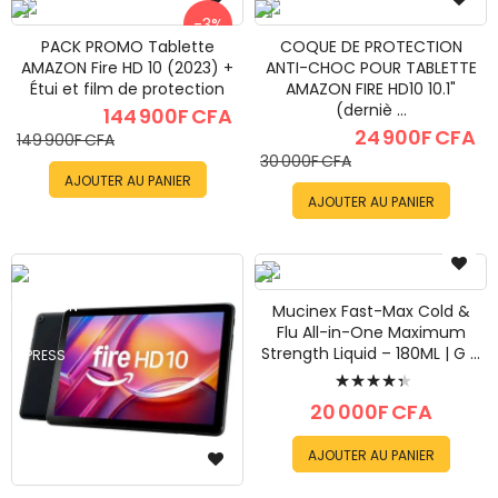
-3%
PACK PROMO Tablette
COQUE DE PROTECTION
AMAZON Fire HD 10 (2023) +
ANTI-CHOC POUR TABLETTE
Étui et film de protection
AMAZON FIRE HD10 10.1"
(derniè ...
144 900F CFA
24 900F CFA
149 900F CFA
30 000F CFA
AJOUTER AU PANIER
AJOUTER AU PANIER
Mucinex Fast-Max Cold &
Flu All-in-One Maximum
Strength Liquid – 180ML | G ...
Évaluation:
90%
20 000F CFA
AJOUTER AU PANIER