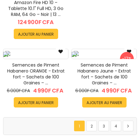
Amazon Fire HD 10 –
Tablette 10.1" Full HD, 3 Go
RAM, 64 Go – Noir | 13 ...
124 900F CFA
AJOUTER AU PANIER
-17%
Semences de Piment
Semences de Piment
Habanero ORANGE - Extrat
Habanero Jaune - Extrat
fort – Sachets de 100
fort – Sachets de 100
Graines – ...
Graines – ...
4 990F CFA
4 990F CFA
6 000F CFA
6 000F CFA
AJOUTER AU PANIER
AJOUTER AU PANIER
Page
Vous lisez actuellement la page
Page
Page
Page
Page
Suivan
1
2
3
4