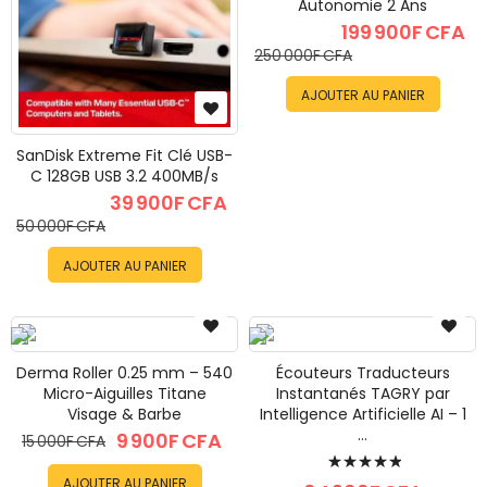
Autonomie 2 Ans
199 900F CFA
250 000F CFA
AJOUTER AU PANIER
SanDisk Extreme Fit Clé USB-
C 128GB USB 3.2 400MB/s
39 900F CFA
50 000F CFA
AJOUTER AU PANIER
Derma Roller 0.25 mm – 540
Écouteurs Traducteurs
Micro-Aiguilles Titane
Instantanés TAGRY par
Visage & Barbe
Intelligence Artificielle AI – 1
...
9 900F CFA
15 000F CFA
Évaluation:
AJOUTER AU PANIER
100%