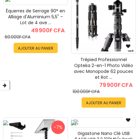
le
Équerres de Serrage 90° en
Alliage d'Aluminium 5,5" –
le
Lot de 4 ave ...
49 900F CFA
le
60 000F CFA
le
AJOUTER AU PANIER
les
Trépied Professionnel
Opteka 2-en-1 Photo Vidéo
avec Monopode 62 pouces
le
et Rot ...
79 900F CFA
le
100 000F CFA
le
AJOUTER AU PANIER
le
-7%
les
Gigastone Nano Clé USB