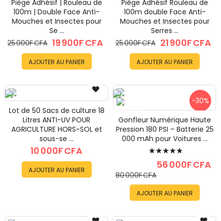
Piège Adhésif | Rouleau de
Piège Adhésif Rouleau de
100m | Double Face Anti-
100m double Face Anti-
Mouches et Insectes pour
Mouches et Insectes pour
Se ...
Serres ...
19 900F CFA
21 900F CFA
25 000F CFA
25 000F CFA
AJOUTER AU PANIER
AJOUTER AU PANIER
-30%
Lot de 50 Sacs de culture 18
Litres ANTI-UV POUR
Gonfleur Numérique Haute
AGRICULTURE HORS-SOL et
Pression 180 PSI – Batterie 25
sous-se ...
000 mAh pour Voitures ...
Évaluation:
10 000F CFA
100%
56 000F CFA
AJOUTER AU PANIER
80 000F CFA
AJOUTER AU PANIER