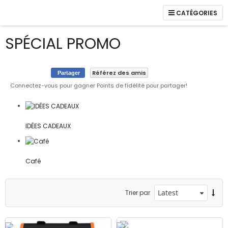
CATÉGORIES
cles
SPÉCIAL PROMO
Référez des amis
Partager
Connectez-vous pour gagner Points de fidélité pour partager!
les
les
IDÉES CADEAUX
Café
les
Trier par
le