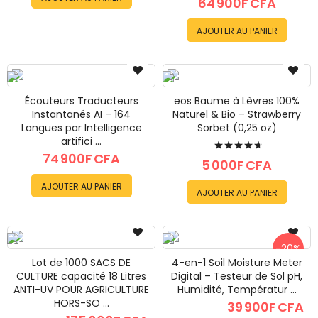
64 900F CFA
AJOUTER AU PANIER
Écouteurs Traducteurs
eos Baume à Lèvres 100%
Instantanés AI – 164
Naturel & Bio – Strawberry
Langues par Intelligence
Sorbet (0,25 oz)
Évaluation:
artifici ...
74 900F CFA
96%
5 000F CFA
AJOUTER AU PANIER
AJOUTER AU PANIER
-20%
Lot de 1000 SACS DE
4-en-1 Soil Moisture Meter
CULTURE capacité 18 Litres
Digital – Testeur de Sol pH,
ANTI-UV POUR AGRICULTURE
Humidité, Températur ...
HORS-SO ...
39 900F CFA