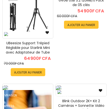
64GB USB 3.2 120MB/s Pack
le
de 05 clés
54 900F CFA
le
60 000F CFA
le
AJOUTER AU PANIER
le
UBeesize Support Trépied
le
Réglable pour Starlink Mini
avec Adaptateur de Tube
les
64 900F CFA
70 000F CFA
les
AJOUTER AU PANIER
Blink Outdoor 2K+ Kit 2
Caméras + Sonnette Vidéo