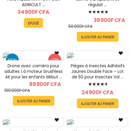
AGRICULT ...
régulat ...
Évaluation:
34 900F CFA
98%
39 900F CFA
EPUISÉ
50 000F CFA
AJOUTER AU PANIER
NEW
-10%
Drone avec caméra pour
Pièges à insectes Adhésifs
adultes | à moteur brushless
Jaunes Double Face – Lot
4K pour les enfants début ...
de 50 pour Insectes Vol ...
Évaluation:
89 900F CFA
100 000F CFA
95%
24 900F CFA
AJOUTER AU PANIER
AJOUTER AU PANIER