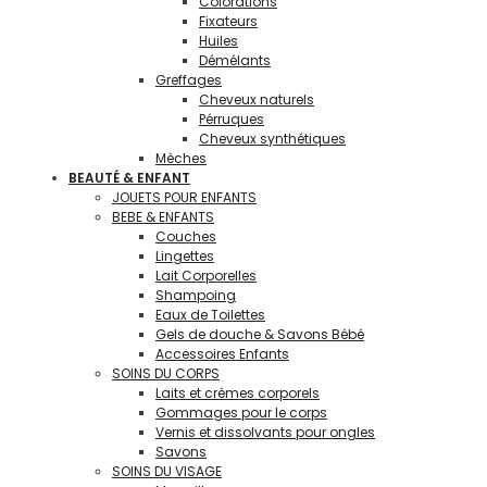
Colorations
Fixateurs
Huiles
Démélants
Greffages
Cheveux naturels
Pérruques
Cheveux synthétiques
Mèches
BEAUTÉ & ENFANT
JOUETS POUR ENFANTS
BEBE & ENFANTS
Couches
Lingettes
Lait Corporelles
Shampoing
Eaux de Toilettes
Gels de douche & Savons Bébé
Accessoires Enfants
SOINS DU CORPS
Laits et crèmes corporels
Gommages pour le corps
Vernis et dissolvants pour ongles
Savons
SOINS DU VISAGE