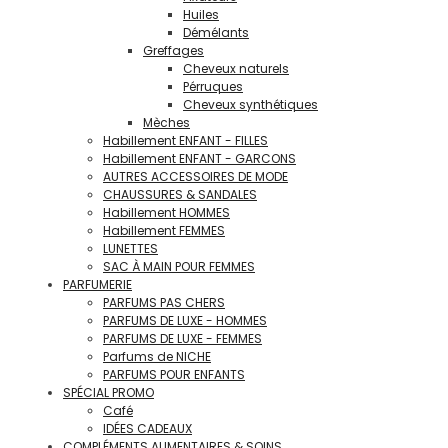
Huiles
Démélants
Greffages
Cheveux naturels
Pérruques
Cheveux synthétiques
Mèches
Habillement ENFANT - FILLES
Habillement ENFANT - GARCONS
AUTRES ACCESSOIRES DE MODE
CHAUSSURES & SANDALES
Habillement HOMMES
Habillement FEMMES
LUNETTES
SAC À MAIN POUR FEMMES
PARFUMERIE
PARFUMS PAS CHERS
PARFUMS DE LUXE - HOMMES
PARFUMS DE LUXE - FEMMES
Parfums de NICHE
PARFUMS POUR ENFANTS
SPÉCIAL PROMO
Café
IDÉES CADEAUX
COMPLÉMENTS ALIMENTAIRES & SOINS