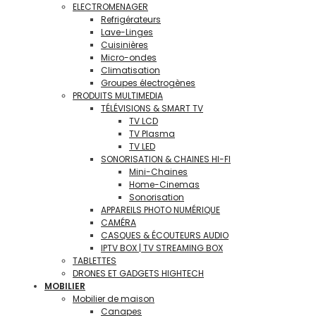
ELECTROMENAGER
Refrigérateurs
Lave-Linges
Cuisinières
Micro-ondes
Climatisation
Groupes électrogènes
PRODUITS MULTIMEDIA
TÉLÉVISIONS & SMART TV
TV LCD
TV Plasma
TV LED
SONORISATION & CHAINES HI-FI
Mini-Chaines
Home-Cinemas
Sonorisation
APPAREILS PHOTO NUMÉRIQUE
CAMÉRA
CASQUES & ÉCOUTEURS AUDIO
IPTV BOX | TV STREAMING BOX
TABLETTES
DRONES ET GADGETS HIGHTECH
MOBILIER
Mobilier de maison
Canapes