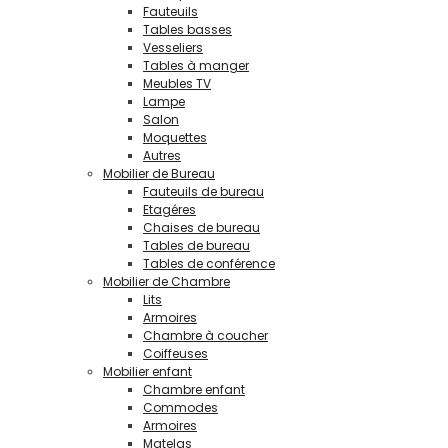
Fauteuils
Tables basses
Vesseliers
Tables à manger
Meubles TV
Lampe
Salon
Moquettes
Autres
Mobilier de Bureau
Fauteuils de bureau
Etagéres
Chaises de bureau
Tables de bureau
Tables de conférence
Mobilier de Chambre
Lits
Armoires
Chambre à coucher
Coiffeuses
Mobilier enfant
Chambre enfant
Commodes
Armoires
Matelas