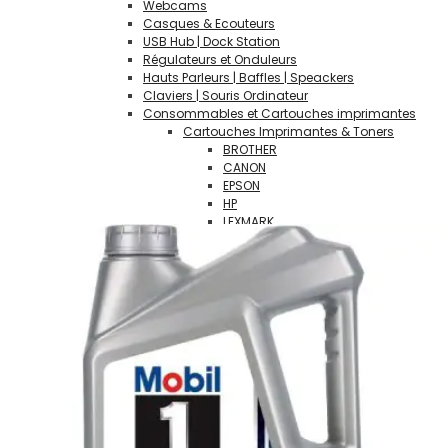
Webcams
Casques & Ecouteurs
USB Hub | Dock Station
Régulateurs et Onduleurs
Hauts Parleurs | Baffles | Speackers
Claviers | Souris Ordinateur
Consommables et Cartouches imprimantes
Cartouches Imprimantes & Toners
BROTHER
CANON
EPSON
HP
LEXMARK
OKI
SAMSUNG
XEROX
DELL
Fournitures de bureau
Rames de papier
CDs & DVDs vierges
ARTICLES & FOURNITURES SCOLAIRES
CONNECTIQUE | ADAPTATEURS |CONNECTEURS
LOGICIELS
Suite Bureautique
Systèmes d' Exploitation OS