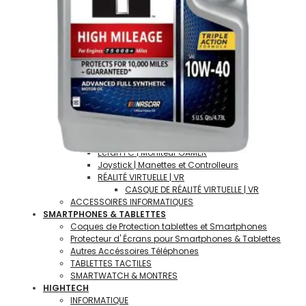
Antivirus
VIDÉOPROJECTEURS
RÉSEAUX & INTERNET
STARLINK | ÉQUIPEMENTS & ACCÉSSOIRES
Serveurs NAS
Routeurs
Clés WIFI & Répétiteurs de Signal
GAMING | L' UNIVERS DU JEU VIDÉO
Consoles et jeux Vidéos
PC Ordinateur Fixe pour GAMER
PC Portable GAMER
Casques | Claviers & Souris GAMER
Écran PC | Moniteur GAMER
Joystick | Manettes et Controlleurs
RÉALITÉ VIRTUELLE | VR
CASQUE DE RÉALITÉ VIRTUELLE | VR
ACCESSOIRES INFORMATIQUES
SMARTPHONES & TABLETTES
Coques de Protection tablettes et Smartphones
Protecteur d' Écrans pour Smartphones & Tablettes
Autres Accéssoires Téléphones
TABLETTES TACTILES
SMARTWATCH & MONTRES
HIGHTECH
INFORMATIQUE