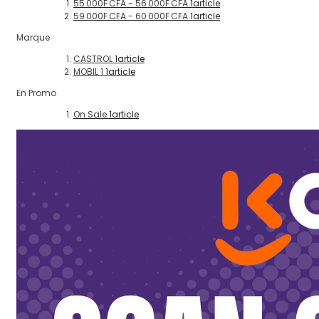
55 000F CFA
-
56 000F CFA
1
article
59 000F CFA
-
60 000F CFA
1
article
Marque
CASTROL
1
article
MOBIL 1
1
article
En Promo
On Sale
1
article