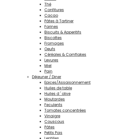
Thé
Confitures
Cacao
Pâtes à Tartiner
Farines
Biscuits & Apperitifs
Biscottes
Fromages
Oeufs
Céréales & Cornflakes
Levures
Miel
Pain
Déjeuner / Diner
Epices/Assaisonnement
Huiles de table
Huiles d ' olive
Moutardes
Feculents
Tomates concentrées
Vinaigre
Couscous
Pâtes
Petits Pois
Lentilles