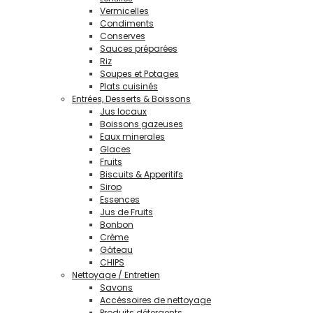
Vermicelles
Condiments
Conserves
Sauces préparées
Riz
Soupes et Potages
Plats cuisinés
Entrées, Desserts & Boissons
Jus locaux
Boissons gazeuses
Eaux minerales
Glaces
Fruits
Biscuits & Apperitifs
Sirop
Essences
Jus de Fruits
Bonbon
Crème
Gâteau
CHIPS
Nettoyage / Entretien
Savons
Accéssoires de nettoyage
Produits détergents