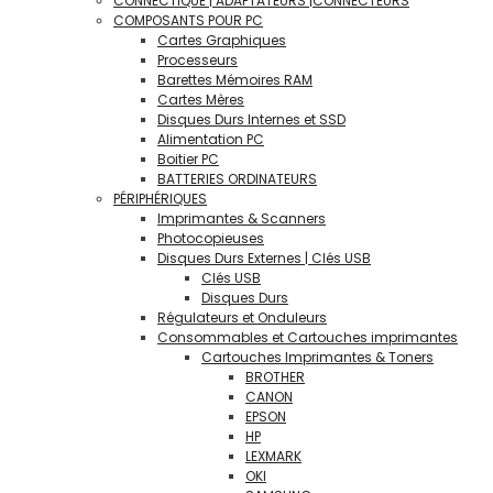
CONNECTIQUE | ADAPTATEURS |CONNECTEURS
COMPOSANTS POUR PC
Cartes Graphiques
Processeurs
Barettes Mémoires RAM
Cartes Mères
Disques Durs Internes et SSD
Alimentation PC
Boitier PC
BATTERIES ORDINATEURS
PÉRIPHÉRIQUES
Imprimantes & Scanners
Photocopieuses
Disques Durs Externes | Clés USB
Clés USB
Disques Durs
Régulateurs et Onduleurs
Consommables et Cartouches imprimantes
Cartouches Imprimantes & Toners
BROTHER
CANON
EPSON
HP
LEXMARK
OKI