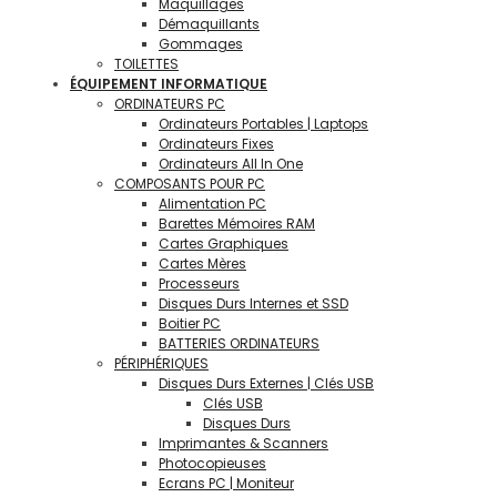
Maquillages
Démaquillants
Gommages
TOILETTES
ÉQUIPEMENT INFORMATIQUE
ORDINATEURS PC
Ordinateurs Portables | Laptops
Ordinateurs Fixes
Ordinateurs All In One
COMPOSANTS POUR PC
Alimentation PC
Barettes Mémoires RAM
Cartes Graphiques
Cartes Mères
Processeurs
Disques Durs Internes et SSD
Boitier PC
BATTERIES ORDINATEURS
PÉRIPHÉRIQUES
Disques Durs Externes | Clés USB
Clés USB
Disques Durs
Imprimantes & Scanners
Photocopieuses
Ecrans PC | Moniteur