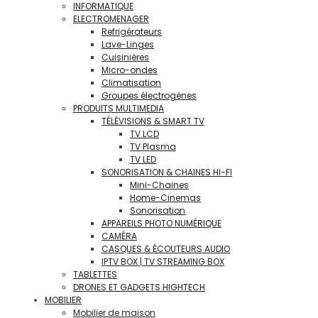
INFORMATIQUE
ELECTROMENAGER
Refrigérateurs
Lave-Linges
Cuisinières
Micro-ondes
Climatisation
Groupes électrogènes
PRODUITS MULTIMEDIA
TÉLÉVISIONS & SMART TV
TV LCD
TV Plasma
TV LED
SONORISATION & CHAINES HI-FI
Mini-Chaines
Home-Cinemas
Sonorisation
APPAREILS PHOTO NUMÉRIQUE
CAMÉRA
CASQUES & ÉCOUTEURS AUDIO
IPTV BOX | TV STREAMING BOX
TABLETTES
DRONES ET GADGETS HIGHTECH
MOBILIER
Mobilier de maison