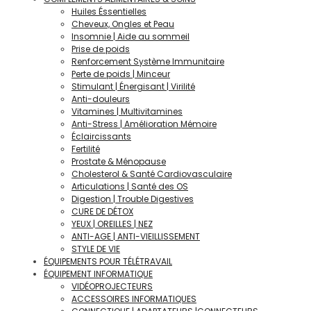
Huiles Éssentielles
Cheveux, Ongles et Peau
Insomnie | Aide au sommeil
Prise de poids
Renforcement Système Immunitaire
Perte de poids | Minceur
Stimulant | Énergisant | Virilité
Anti-douleurs
Vitamines | Multivitamines
Anti-Stress | Amélioration Mémoire
Éclaircissants
Fertilité
Prostate & Ménopause
Cholesterol & Santé Cardiovasculaire
Articulations | Santé des OS
Digestion | Trouble Digestives
CURE DE DÉTOX
YEUX | OREILLES | NEZ
ANTI-AGE | ANTI-VIEILLISSEMENT
STYLE DE VIE
ÉQUIPEMENTS POUR TÉLÉTRAVAIL
ÉQUIPEMENT INFORMATIQUE
VIDÉOPROJECTEURS
ACCESSOIRES INFORMATIQUES