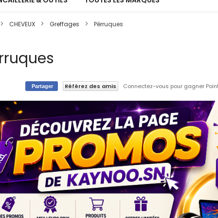
CAILLERIE & OUTILS
TOUTES LES MARQUES
CHEVEUX
Greffages
Pérruques
rruques
Référez des amis
Connectez-vous pour gagner Points
Partager