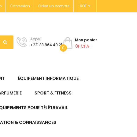
o
Connexion
Créer un compte
XOF
Appel:
Mon panier
+221 33 864 49 21
0F CFA
0
NT
ÉQUIPEMENT INFORMATIQUE
ARFUMERIE
SPORT & FITNESS
QUIPEMENTS POUR TÉLÉTRAVAIL
ATION & CONNAISSANCES