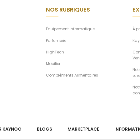
NOS RUBRIQUES
EX
Équipement Informatique
À p
Parfumerie
Kay
HighTech
Con
Ven
Mobilier
Notr
Compléments Alimentaires
et 
Not
conf
R KAYNOO
BLOGS
MARKETPLACE
INFORMAT