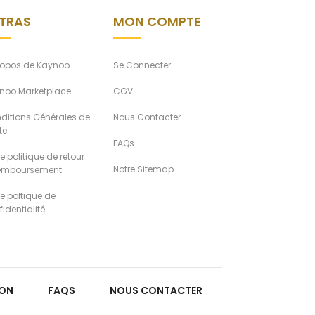
TRAS
MON COMPTE
ropos de Kaynoo
Se Connecter
noo Marketplace
CGV
ditions Générales de
Nous Contacter
te
FAQs
e politique de retour
Notre Sitemap
remboursement
re poltique de
identialité
ION
FAQS
NOUS CONTACTER