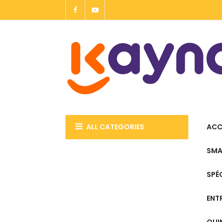
Allez
au
contenu
ALL CATEGORIES
ACC
SMA
SPÉ
ENT