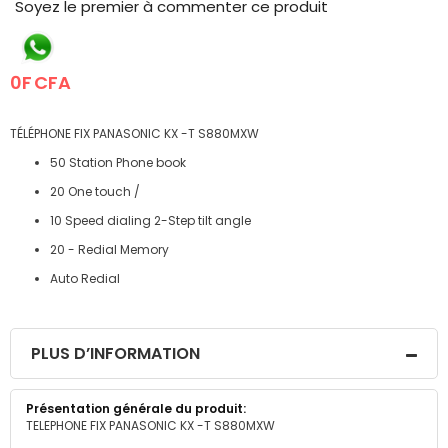
the
Soyez le premier à commenter ce produit
beginning
of
the
0F CFA
images
gallery
TÉLÉPHONE FIX PANASONIC KX -T S880MXW
50 Station Phone book
20 One touch /
10 Speed dialing 2-Step tilt angle
20 - Redial Memory
Auto Redial
PLUS D’INFORMATION
Plus
TELEPHONE FIX PANASONIC KX -T S880MXW
d’information