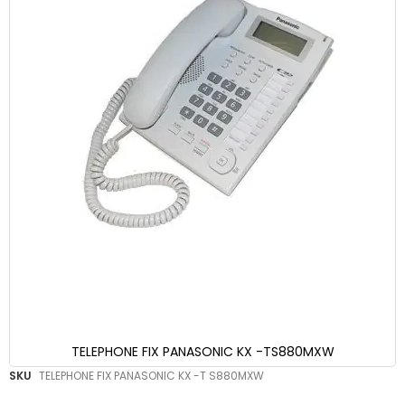
TELEPHONE FIX PANASONIC KX -TS880MXW
Skip
SKU
TELEPHONE FIX PANASONIC KX -T S880MXW
to