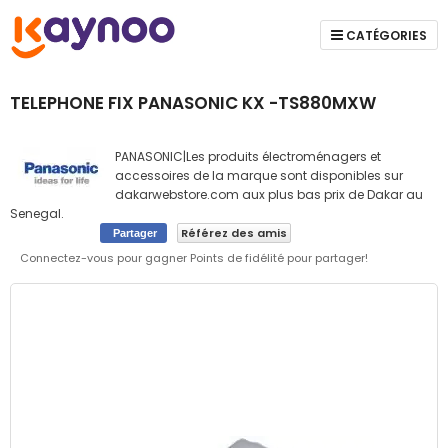
CATÉGORIES
TELEPHONE FIX PANASONIC KX -TS880MXW
PANASONIC|Les produits électroménagers et
accessoires de la marque sont disponibles sur
dakarwebstore.com aux plus bas prix de Dakar au
Senegal.
Référez des amis
Partager
Connectez-vous pour gagner Points de fidélité pour partager!
Skip
to
the
end
of
the
images
gallery