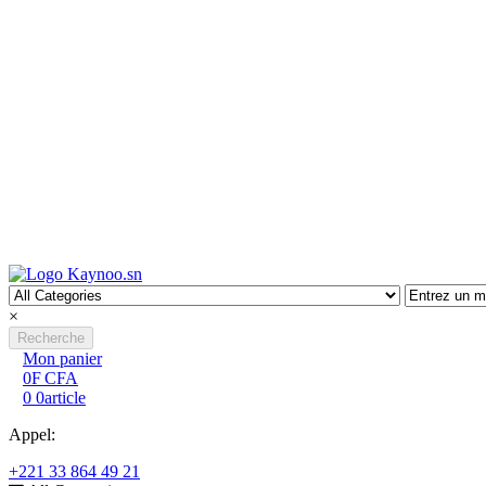
facebook
youtube
Devise
XOF
Kaynoo.sn
Marketplace
Vendre sur Kaynoo
Connexion
Créer un compte
Allez au contenu
×
Recherche
Mon panier
0F CFA
0
0
article
Appel:
+221 33 864 49 21