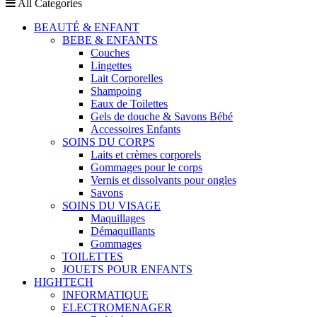
All Categories
BEAUTÉ & ENFANT
BEBE & ENFANTS
Couches
Lingettes
Lait Corporelles
Shampoing
Eaux de Toilettes
Gels de douche & Savons Bébé
Accessoires Enfants
SOINS DU CORPS
Laits et crèmes corporels
Gommages pour le corps
Vernis et dissolvants pour ongles
Savons
SOINS DU VISAGE
Maquillages
Démaquillants
Gommages
TOILETTES
JOUETS POUR ENFANTS
HIGHTECH
INFORMATIQUE
ELECTROMENAGER