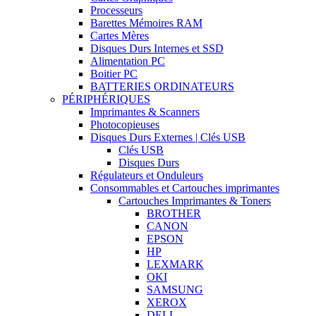
Processeurs
Barettes Mémoires RAM
Cartes Mères
Disques Durs Internes et SSD
Alimentation PC
Boitier PC
BATTERIES ORDINATEURS
PÉRIPHÉRIQUES
Imprimantes & Scanners
Photocopieuses
Disques Durs Externes | Clés USB
Clés USB
Disques Durs
Régulateurs et Onduleurs
Consommables et Cartouches imprimantes
Cartouches Imprimantes & Toners
BROTHER
CANON
EPSON
HP
LEXMARK
OKI
SAMSUNG
XEROX
DELL