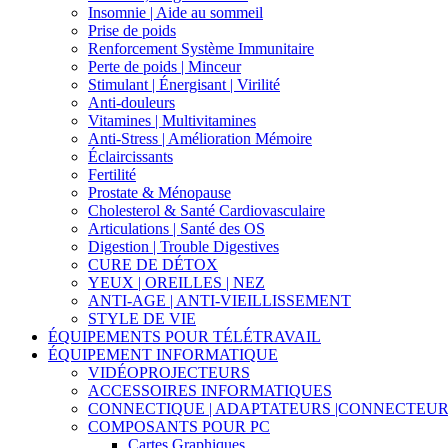
Insomnie | Aide au sommeil
Prise de poids
Renforcement Système Immunitaire
Perte de poids | Minceur
Stimulant | Énergisant | Virilité
Anti-douleurs
Vitamines | Multivitamines
Anti-Stress | Amélioration Mémoire
Éclaircissants
Fertilité
Prostate & Ménopause
Cholesterol & Santé Cardiovasculaire
Articulations | Santé des OS
Digestion | Trouble Digestives
CURE DE DÉTOX
YEUX | OREILLES | NEZ
ANTI-AGE | ANTI-VIEILLISSEMENT
STYLE DE VIE
ÉQUIPEMENTS POUR TÉLÉTRAVAIL
ÉQUIPEMENT INFORMATIQUE
VIDÉOPROJECTEURS
ACCESSOIRES INFORMATIQUES
CONNECTIQUE | ADAPTATEURS |CONNECTEU
COMPOSANTS POUR PC
Cartes Graphiques