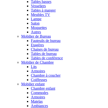
Tables basses
Vesseliers
Tables à manger
Meubles TV
Lampe
Salon
Moquettes
Autres
Mobilier de Bureau
Fauteuils de bureau
Etagéres
Chaises de bureau
Tables de bureau
Tables de conférence
Mobilier de Chambre
Lits
Armoires
Chambre à coucher
Coiffeuses
Mobilier enfant
Chambre enfant
Commodes
Armoires
Matelas
Ambiances