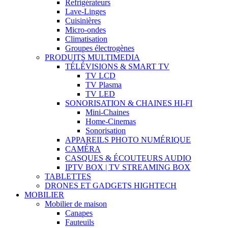
Refrigérateurs
Lave-Linges
Cuisinières
Micro-ondes
Climatisation
Groupes électrogènes
PRODUITS MULTIMEDIA
TÉLÉVISIONS & SMART TV
TV LCD
TV Plasma
TV LED
SONORISATION & CHAINES HI-FI
Mini-Chaines
Home-Cinemas
Sonorisation
APPAREILS PHOTO NUMÉRIQUE
CAMÉRA
CASQUES & ÉCOUTEURS AUDIO
IPTV BOX | TV STREAMING BOX
TABLETTES
DRONES ET GADGETS HIGHTECH
MOBILIER
Mobilier de maison
Canapes
Fauteuils