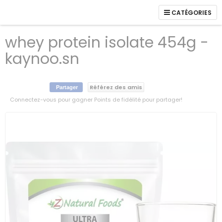
CATÉGORIES
whey protein isolate 454g -
kaynoo.sn
Référez des amis
Partager
Connectez-vous pour gagner Points de fidélité pour partager!
Skip
to
the
end
of
the
images
gallery