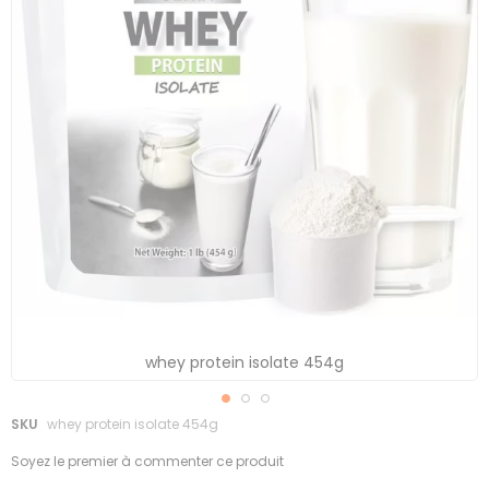
whey protein isolate 454g
Skip
SKU
whey protein isolate 454g
to
Soyez le premier à commenter ce produit
the
beginning