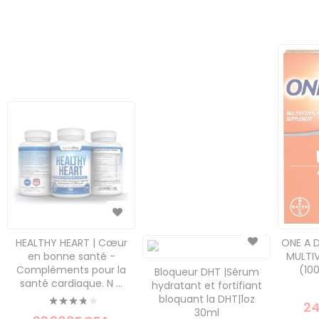
ONE A 
HEALTHY HEART | Cœur
MULTI
en bonne santé -
(10
Compléments pour la
Bloqueur DHT |Sérum
santé cardiaque. N ...
hydratant et fortifiant
Évaluation:
bloquant la DHT|1oz
24
30ml
80%