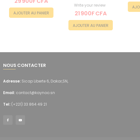
29 900F CFA
Write your review
AJO
21 900F CFA
AJOUTER AU PANIER
AJOUTER AU PANIER
NOUS CONTACTER
Adresse:
Sicap Liberte 6, Dakar,SN,
Email:
contact@kaynoo.sn
Tel:
(+221) 33 864 49 21