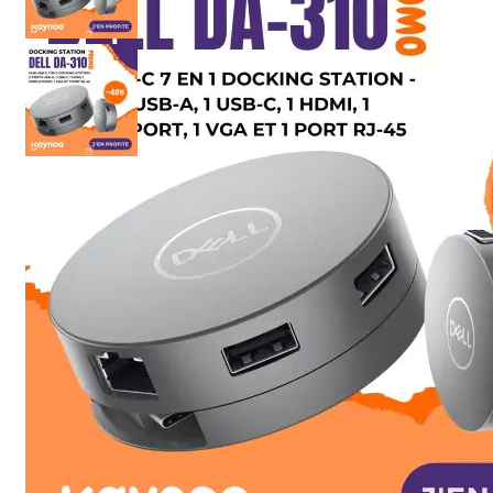
Skip to the beginning of the images gallery
Détails
Présentation du produit
Le
Dell DA310 USB-C Multiport Adapter
est une station d'accueil
portable 7-en-1 conçue pour étendre instantanément les capacités d
votre ordinateur équipé d'un port USB-C. Compact et élégant, il perme
de connecter simultanément plusieurs périphériques tout en offrant
une qualité d'image exceptionnelle et une connexion réseau filaire
rapide.
Grâce à ses nombreuses interfaces, il constitue l'accessoire
indispensable pour les professionnels, étudiants, télétravailleurs et
utilisateurs nomades souhaitant transformer leur ordinateur portable
en véritable poste de travail.