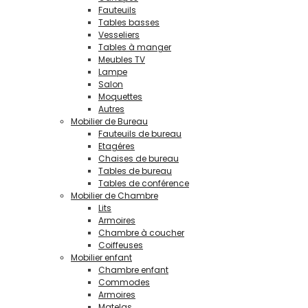
Fauteuils
Tables basses
Vesseliers
Tables à manger
Meubles TV
Lampe
Salon
Moquettes
Autres
Mobilier de Bureau
Fauteuils de bureau
Etagéres
Chaises de bureau
Tables de bureau
Tables de conférence
Mobilier de Chambre
Lits
Armoires
Chambre à coucher
Coiffeuses
Mobilier enfant
Chambre enfant
Commodes
Armoires
Matelas