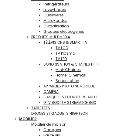
Refrigérateurs
Lave-Linges
Cuisinières
Micro-ondes
Climatisation
Groupes électrogènes
PRODUITS MULTIMEDIA
TÉLÉVISIONS & SMART TV
TV LCD
TV Plasma
TV LED
SONORISATION & CHAINES HI-FI
Mini-Chaines
Home-Cinemas
Sonorisation
APPAREILS PHOTO NUMÉRIQUE
CAMÉRA
CASQUES & ÉCOUTEURS AUDIO
IPTV BOX | TV STREAMING BOX
TABLETTES
DRONES ET GADGETS HIGHTECH
MOBILIER
Mobilier de maison
Canapes
Fauteuils