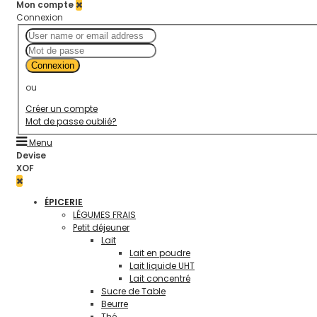
Mon compte
Connexion
Connexion
ou
Créer un compte
Mot de passe oublié?
Menu
Devise
XOF
ÉPICERIE
LÉGUMES FRAIS
Petit déjeuner
Lait
Lait en poudre
Lait liquide UHT
Lait concentré
Sucre de Table
Beurre
Thé