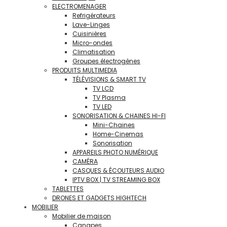
ELECTROMENAGER
Refrigérateurs
Lave-Linges
Cuisinières
Micro-ondes
Climatisation
Groupes électrogènes
PRODUITS MULTIMEDIA
TÉLÉVISIONS & SMART TV
TV LCD
TV Plasma
TV LED
SONORISATION & CHAINES HI-FI
Mini-Chaines
Home-Cinemas
Sonorisation
APPAREILS PHOTO NUMÉRIQUE
CAMÉRA
CASQUES & ÉCOUTEURS AUDIO
IPTV BOX | TV STREAMING BOX
TABLETTES
DRONES ET GADGETS HIGHTECH
MOBILIER
Mobilier de maison
Canapes