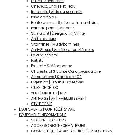
Huiles Éssentielles
Cheveux, Ongles et Peau
Insomnie | Aide au sommeil
Prise de poids
Renforcement Système Immunitaire
Perte de poids | Minceur
Stimulant | Énergisant | Virilité
Anti-douleurs
Vitamines | Multivitamines
Anti-Stress | Amélioration Mémoire
Éclaircissants
Fertilité
Prostate & Ménopause
Cholesterol & Santé Cardiovasculaire
Articulations | Santé des OS
Digestion | Trouble Digestives
CURE DE DÉTOX
YEUX | OREILLES | NEZ
ANTI-AGE | ANTI-VIEILLISSEMENT
STYLE DE VIE
ÉQUIPEMENTS POUR TÉLÉTRAVAIL
ÉQUIPEMENT INFORMATIQUE
VIDÉOPROJECTEURS
ACCESSOIRES INFORMATIQUES
CONNECTIQUE | ADAPTATEURS |CONNECTEURS