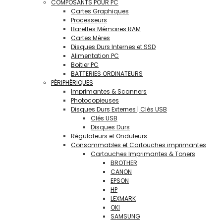
COMPOSANTS POUR PC
Cartes Graphiques
Processeurs
Barettes Mémoires RAM
Cartes Mères
Disques Durs Internes et SSD
Alimentation PC
Boitier PC
BATTERIES ORDINATEURS
PÉRIPHÉRIQUES
Imprimantes & Scanners
Photocopieuses
Disques Durs Externes | Clés USB
Clés USB
Disques Durs
Régulateurs et Onduleurs
Consommables et Cartouches imprimantes
Cartouches Imprimantes & Toners
BROTHER
CANON
EPSON
HP
LEXMARK
OKI
SAMSUNG