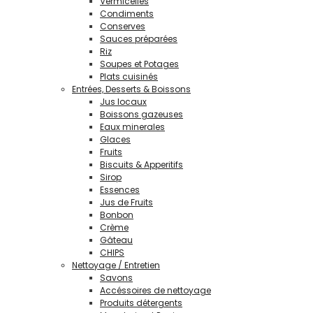
Vermicelles
Condiments
Conserves
Sauces préparées
Riz
Soupes et Potages
Plats cuisinés
Entrées, Desserts & Boissons
Jus locaux
Boissons gazeuses
Eaux minerales
Glaces
Fruits
Biscuits & Apperitifs
Sirop
Essences
Jus de Fruits
Bonbon
Crème
Gâteau
CHIPS
Nettoyage / Entretien
Savons
Accéssoires de nettoyage
Produits détergents