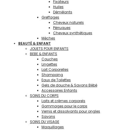
Fixateurs
Huiles
Démélants
Greffages
Cheveux naturels
Pérruques
Cheveux synthétiques
Mèches
BEAUTÉ & ENFANT
JOUETS POUR ENFANTS
BEBE & ENFANTS
Couches
Lingettes
Lait Corporelles
Shampoing
Eaux de Toilettes
Gels de douche & Savons Bébé
Accessoires Enfants
SOINS DU CORPS
Laits et crèmes corporels
Gommages pour le corps
Vernis et dissolvants pour ongles
Savons
SOINS DU VISAGE
Maquillages