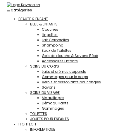
Catégories
BEAUTÉ & ENFANT
BEBE & ENFANTS
Couches
Lingettes
Lait Corporelles
Shampoing
Eaux de Toilettes
Gels de douche & Savons Bébé
Accessoires Enfants
SOINS DU CORPS
Laits et crèmes corporels
Gommages pour le corps
Vernis et dissolvants pour ongles
Savons
SOINS DU VISAGE
Maquillages
Démaquillants
Gommages
TOILETTES
JOUETS POUR ENFANTS
HIGHTECH
INFORMATIQUE