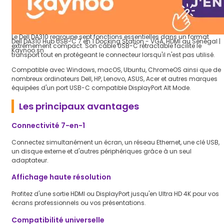
Pourquoi choisir le Dell DA310 ?
Le Dell DA310 regroupe sept fonctions essentielles dans un format
Dell DA310 Hub USB-C 7 en 1 Docking Station - VGA, HDMI au Sénégal |
extrêmement compact. Son câble USB-C rétractable facilite le
Kaynoo.sn
transport tout en protégeant le connecteur lorsqu'il n'est pas utilisé.
Compatible avec Windows, macOS, Ubuntu, ChromeOS ainsi que de
nombreux ordinateurs Dell, HP, Lenovo, ASUS, Acer et autres marques
équipées d'un port USB-C compatible DisplayPort Alt Mode.
Les principaux avantages
Connectivité 7-en-1
Connectez simultanément un écran, un réseau Ethernet, une clé USB,
un disque externe et d'autres périphériques grâce à un seul
adaptateur.
Affichage haute résolution
Profitez d'une sortie HDMI ou DisplayPort jusqu'en Ultra HD 4K pour vos
écrans professionnels ou vos présentations.
Compatibilité universelle