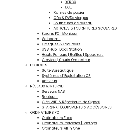
XEROX
DELL
Rames de papier
CDs & DVDs vierges
Fournitures de bureau
ARTICLES & FOURNITURES SCOLAIRES
Ecrans PC | Moniteur
Webcams
Casques & Ecouteurs
USB Hub | Dock Station
Hauts Parleurs | Baffles | Speackers
Claviers | Souris Ordinateur
LOGICIELS
Suite Bureautique
Systèmes d' Exploitation OS
Antivirus
RÉSEAUX & INTERNET
Serveurs NAS
Routeurs
Clés WIFI & Répétiteurs de Signal
STARLINK | ÉQUIPEMENTS & ACCÉSSOIRES
ORDINATEURS PC
Ordinateurs Fixes
Ordinateurs Portables | Laptops
Ordinateurs All In One