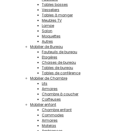
Tables basses
Vesseliers
Tables à manger
Meubles TV
Lampe
Salon
Moquettes
Autres
Mobilier de Bureau
Fauteuils de bureau
Etagéres
Chaises de bureau
Tables de bureau
Tables de conférence
Mobilier de Chambre
Lits
Armoires
Chambre à coucher
Coiffeuses
Mobilier enfant
Chambre enfant
Commodes
Armoires
Matelas
Ambiances