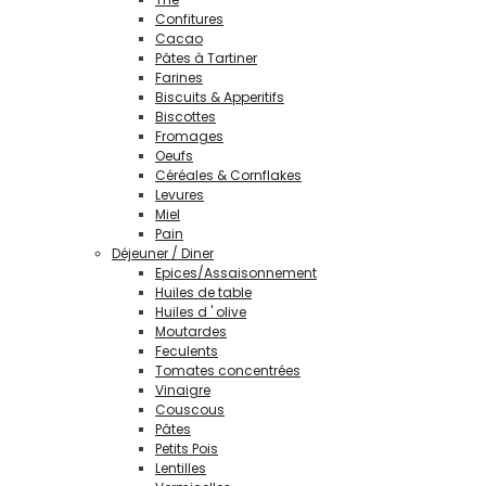
Confitures
Cacao
Pâtes à Tartiner
Farines
Biscuits & Apperitifs
Biscottes
Fromages
Oeufs
Céréales & Cornflakes
Levures
Miel
Pain
Déjeuner / Diner
Epices/Assaisonnement
Huiles de table
Huiles d ' olive
Moutardes
Feculents
Tomates concentrées
Vinaigre
Couscous
Pâtes
Petits Pois
Lentilles