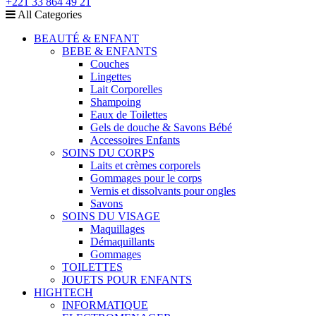
+221 33 864 49 21
All Categories
BEAUTÉ & ENFANT
BEBE & ENFANTS
Couches
Lingettes
Lait Corporelles
Shampoing
Eaux de Toilettes
Gels de douche & Savons Bébé
Accessoires Enfants
SOINS DU CORPS
Laits et crèmes corporels
Gommages pour le corps
Vernis et dissolvants pour ongles
Savons
SOINS DU VISAGE
Maquillages
Démaquillants
Gommages
TOILETTES
JOUETS POUR ENFANTS
HIGHTECH
INFORMATIQUE