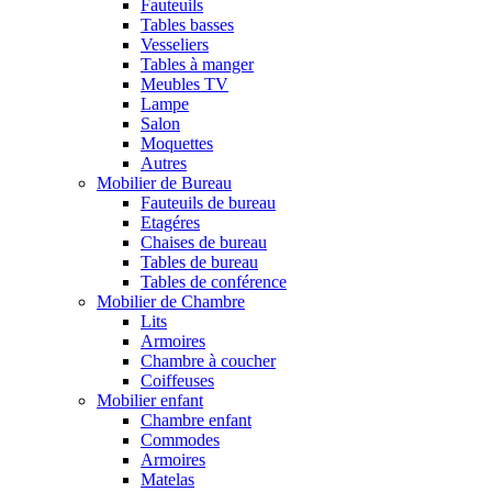
Fauteuils
Tables basses
Vesseliers
Tables à manger
Meubles TV
Lampe
Salon
Moquettes
Autres
Mobilier de Bureau
Fauteuils de bureau
Etagéres
Chaises de bureau
Tables de bureau
Tables de conférence
Mobilier de Chambre
Lits
Armoires
Chambre à coucher
Coiffeuses
Mobilier enfant
Chambre enfant
Commodes
Armoires
Matelas