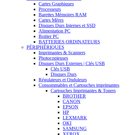
Cartes Graphiques
Processeurs
Barettes Mémoires RAM
Cartes Mères
Disques Durs Internes et SSD
Alimentation PC
Boitier PC
BATTERIES ORDINATEURS
PÉRIPHÉRIQUES
Imprimantes & Scanners
Photocopieuses
Disques Durs Externes | Clés USB
Clés USB
Disques Durs
Régulateurs et Onduleurs
Consommables et Cartouches imprimantes
Cartouches Imprimantes & Toners
BROTHER
CANON
EPSON
HP
LEXMARK
OKI
SAMSUNG
XEROX