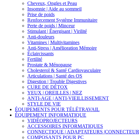
Cheveux, Ongles et Peau
Insomnie | Aide au sommeil
Prise de poids
Renforcement Système Immunitaire
Perte de poids | Minceur
Stimulant | Énergisant | Virilité
Anti-douleurs
Vitamines | Multivitamines
Anti-Stress | Amélioration Mémoire
Éclaircissants
Fertilité
Prostate & Ménopause
Cholesterol & Santé Cardiovasculaire
Articulations | Santé des OS
Digestion | Trouble Digestives
CURE DE DÉTOX
YEUX | OREILLES | NEZ
ANTI-AGE | ANTI-VIEILLISSEMENT
STYLE DE VIE
ÉQUIPEMENTS POUR TÉLÉTRAVAIL
ÉQUIPEMENT INFORMATIQUE
VIDÉOPROJECTEURS
ACCESSOIRES INFORMATIQUES
CONNECTIQUE | ADAPTATEURS |CONNECTEU
COMPOSANTS POUR PC