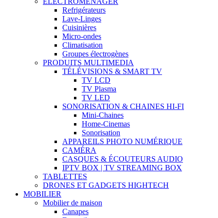
ELECTROMENAGER
Refrigérateurs
Lave-Linges
Cuisinières
Micro-ondes
Climatisation
Groupes électrogènes
PRODUITS MULTIMEDIA
TÉLÉVISIONS & SMART TV
TV LCD
TV Plasma
TV LED
SONORISATION & CHAINES HI-FI
Mini-Chaines
Home-Cinemas
Sonorisation
APPAREILS PHOTO NUMÉRIQUE
CAMÉRA
CASQUES & ÉCOUTEURS AUDIO
IPTV BOX | TV STREAMING BOX
TABLETTES
DRONES ET GADGETS HIGHTECH
MOBILIER
Mobilier de maison
Canapes