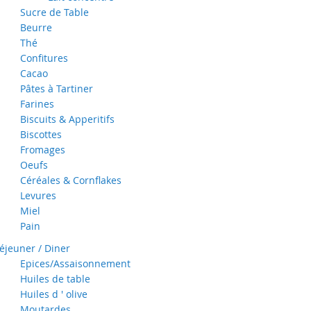
Sucre de Table
Beurre
Thé
Confitures
Cacao
Pâtes à Tartiner
Farines
Biscuits & Apperitifs
Biscottes
Fromages
Oeufs
Céréales & Cornflakes
Levures
Miel
Pain
éjeuner / Diner
Epices/Assaisonnement
Huiles de table
Huiles d ' olive
Moutardes