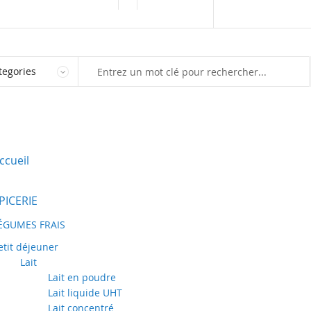
Marketplace
Vendre sur Kaynoo
ccueil
PICERIE
ÉGUMES FRAIS
etit déjeuner
Lait
Lait en poudre
Lait liquide UHT
Lait concentré