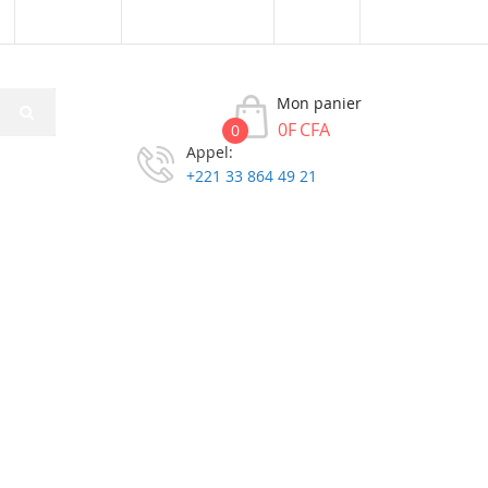
Connexion
Créer un compte
XOF
Mon panier
0F CFA
0
Appel:
+221 33 864 49 21