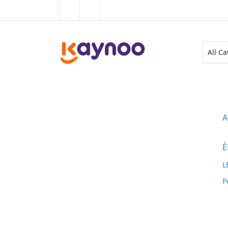
Allez
au
contenu
ALL CATEGORIES
A
É
L
P