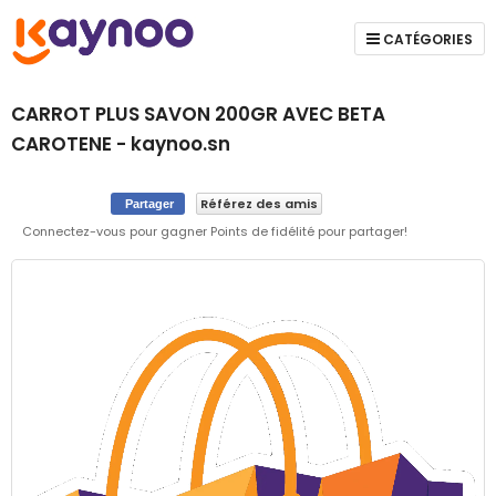
CATÉGORIES
CARROT PLUS SAVON 200GR AVEC BETA
CAROTENE - kaynoo.sn
Référez des amis
Partager
Connectez-vous pour gagner Points de fidélité pour partager!
Skip
to
the
end
of
the
images
gallery