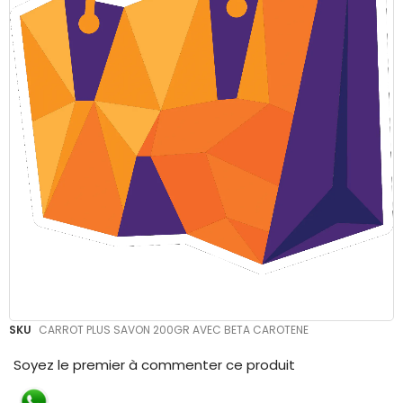
Skip
SKU
CARROT PLUS SAVON 200GR AVEC BETA CAROTENE
to
the
Soyez le premier à commenter ce produit
beginning
of