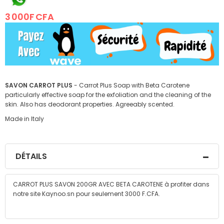
the
3 000F CFA
images
gallery
SAVON CARROT PLUS
- Carrot Plus Soap with Beta Carotene
particularly effective soap for the exfoliation and the cleaning of the
skin. Also has deodorant properties. Agreeably scented.
Made in Italy
DÉTAILS
CARROT PLUS SAVON 200GR AVEC BETA CAROTENE à profiter dans
notre site Kaynoo.sn pour seulement 3000 F.CFA.