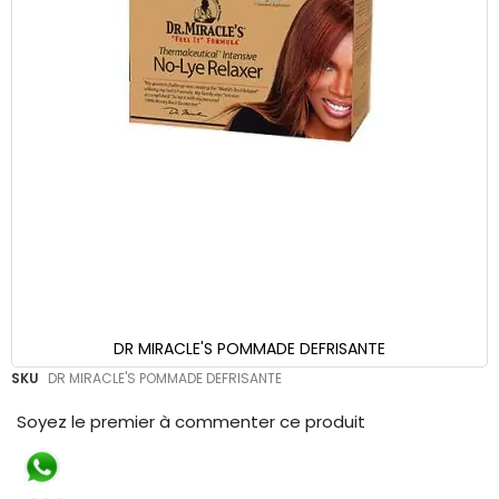
DR MIRACLE'S POMMADE DEFRISANTE
Skip
SKU
DR MIRACLE'S POMMADE DEFRISANTE
to
the
Soyez le premier à commenter ce produit
beginning
of
the