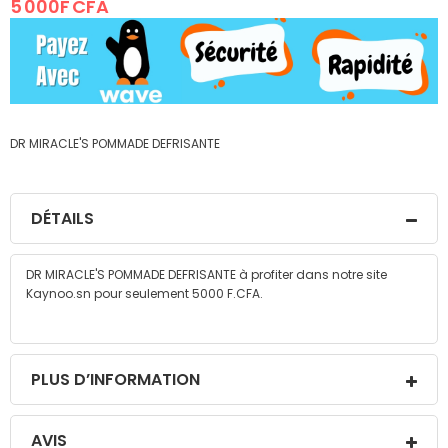
5 000F CFA
images
gallery
DR MIRACLE'S POMMADE DEFRISANTE
DÉTAILS
DR MIRACLE'S POMMADE DEFRISANTE à profiter dans notre site
Kaynoo.sn pour seulement 5000 F.CFA.
PLUS D’INFORMATION
AVIS