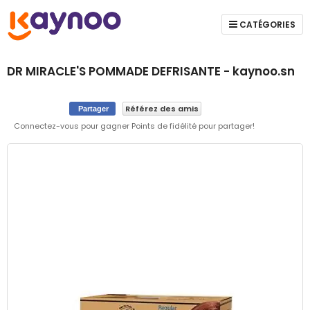
CATÉGORIES
DR MIRACLE'S POMMADE DEFRISANTE - kaynoo.sn
Référez des amis
Partager
Connectez-vous pour gagner Points de fidélité pour partager!
Skip
to
the
end
of
the
images
gallery