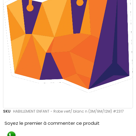
Skip
SKU
HABILLEMENT ENFANT - Robe vert/ blanc n (3M/9M/12M) #2317
to
the
Soyez le premier à commenter ce produit
beginning
of