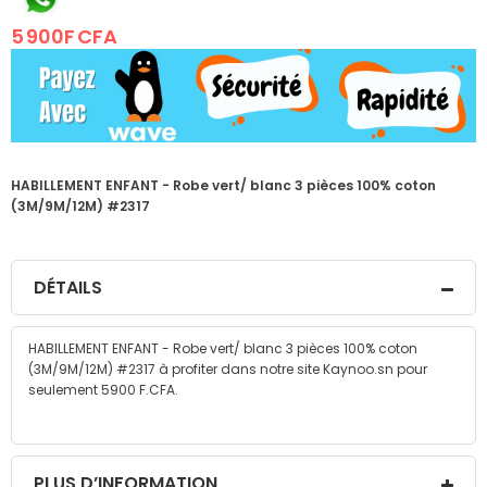
the
5 900F CFA
images
gallery
HABILLEMENT ENFANT - Robe vert/ blanc 3 pièces 100% coton
(3M/9M/12M) #2317
DÉTAILS
HABILLEMENT ENFANT - Robe vert/ blanc 3 pièces 100% coton
(3M/9M/12M) #2317 à profiter dans notre site Kaynoo.sn pour
seulement 5900 F.CFA.
PLUS D’INFORMATION