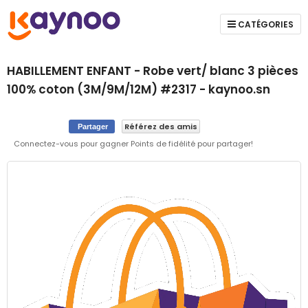
CATÉGORIES
HABILLEMENT ENFANT - Robe vert/ blanc 3 pièces
100% coton (3M/9M/12M) #2317 - kaynoo.sn
Référez des amis
Partager
Connectez-vous pour gagner Points de fidélité pour partager!
Skip
to
the
end
of
the
images
gallery