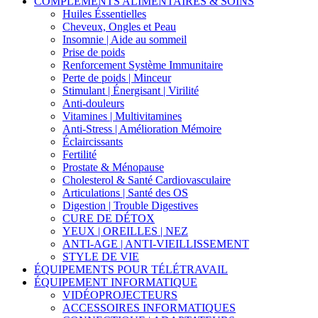
COMPLÉMENTS ALIMENTAIRES & SOINS
Huiles Éssentielles
Cheveux, Ongles et Peau
Insomnie | Aide au sommeil
Prise de poids
Renforcement Système Immunitaire
Perte de poids | Minceur
Stimulant | Énergisant | Virilité
Anti-douleurs
Vitamines | Multivitamines
Anti-Stress | Amélioration Mémoire
Éclaircissants
Fertilité
Prostate & Ménopause
Cholesterol & Santé Cardiovasculaire
Articulations | Santé des OS
Digestion | Trouble Digestives
CURE DE DÉTOX
YEUX | OREILLES | NEZ
ANTI-AGE | ANTI-VIEILLISSEMENT
STYLE DE VIE
ÉQUIPEMENTS POUR TÉLÉTRAVAIL
ÉQUIPEMENT INFORMATIQUE
VIDÉOPROJECTEURS
ACCESSOIRES INFORMATIQUES