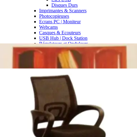
Disques Durs
Imprimantes & Scanners
Photocopieuses
Ecrans PC | Moniteur
Webcams
Casques & Ecouteurs
USB Hub | Dock Station
Régulateurs et Onduleurs
Hauts Parleurs | Baffles | Speackers
Claviers | Souris Ordinateur
Consommables et Cartouches imprimantes
Cartouches Imprimantes & Toners
BROTHER
CANON
EPSON
HP
LEXMARK
OKI
SAMSUNG
XEROX
DELL
Fournitures de bureau
Rames de papier
CDs & DVDs vierges