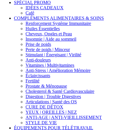
SPÉCIAL PROMO
IDÉES CADEAUX
Café
COMPLÉMENTS ALIMENTAIRES & SOINS
Renforcement Système Immunitaire
Huiles Éssentielles
Cheveux, Ongles et Peau
Insomnie | Aide au sommeil
Prise de poids
Perte de poids | Minceur
Stimulant | Énergisant | Virilité
Anti-douleurs
Vitamines | Multivitamines
Anti-Stress | Amélioration Mémoire
Éclaircissants
Fertilité
Prostate & Ménopause
Cholesterol & Santé Cardiovasculaire
Digestion | Trouble Digestives
Articulations | Santé des OS
CURE DE DÉTOX
YEUX | OREILLES | NEZ
ANTI-AGE | ANTI-VIEILLISSEMENT
STYLE DE VIE
ÉQUIPEMENTS POUR TÉLÉTRAVAIL