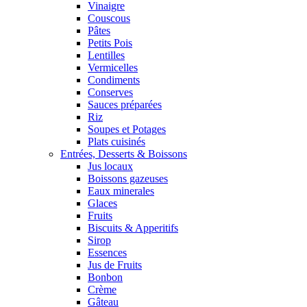
Vinaigre
Couscous
Pâtes
Petits Pois
Lentilles
Vermicelles
Condiments
Conserves
Sauces préparées
Riz
Soupes et Potages
Plats cuisinés
Entrées, Desserts & Boissons
Jus locaux
Boissons gazeuses
Eaux minerales
Glaces
Fruits
Biscuits & Apperitifs
Sirop
Essences
Jus de Fruits
Bonbon
Crème
Gâteau