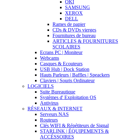
OKI
SAMSUNG
XEROX
DELL
Rames de papier
CDs & DVDs vierges
Fournitures de bureau
ARTICLES & FOURNITURES
SCOLAIRES
Ecrans PC | Moniteur
Webcams
Casques & Ecouteurs
USB Hub | Dock Station
Hauts Parleurs | Baffles | Speackers
Claviers | Souris Ordinateur
LOGICIELS
Suite Bureautique
Systèmes d' Exploitation OS
Antivirus
RÉSEAUX & INTERNET
Serveurs NAS
Routeurs
Clés WIFI & Répétiteurs de Signal
STARLINK | ÉQUIPEMENTS &
ACCÉSSOIRES