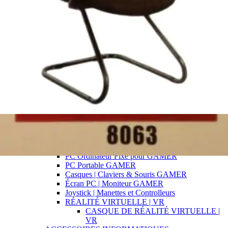
ARTICLES & FOURNITURES
SCOLAIRES
CONNECTIQUE | ADAPTATEURS
|CONNECTEURS
LOGICIELS
Suite Bureautique
Systèmes d' Exploitation OS
Antivirus
VIDÉOPROJECTEURS
RÉSEAUX & INTERNET
STARLINK | ÉQUIPEMENTS &
ACCÉSSOIRES
Serveurs NAS
Routeurs
Clés WIFI & Répétiteurs de Signal
GAMING | L' UNIVERS DU JEU VIDÉO
Consoles et jeux Vidéos
PC Ordinateur Fixe pour GAMER
PC Portable GAMER
Casques | Claviers & Souris GAMER
Écran PC | Moniteur GAMER
Joystick | Manettes et Controlleurs
RÉALITÉ VIRTUELLE | VR
CASQUE DE RÉALITÉ VIRTUELLE |
VR