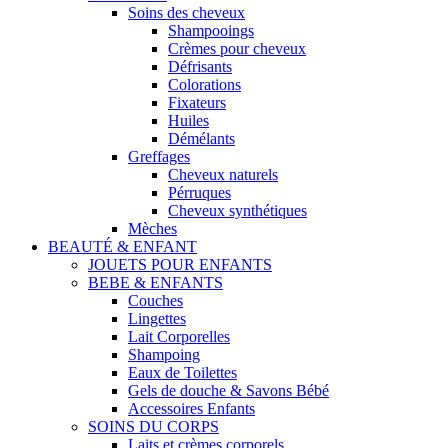
Soins des cheveux
Shampooings
Crèmes pour cheveux
Défrisants
Colorations
Fixateurs
Huiles
Démélants
Greffages
Cheveux naturels
Pérruques
Cheveux synthétiques
Mèches
BEAUTÉ & ENFANT
JOUETS POUR ENFANTS
BEBE & ENFANTS
Couches
Lingettes
Lait Corporelles
Shampoing
Eaux de Toilettes
Gels de douche & Savons Bébé
Accessoires Enfants
SOINS DU CORPS
Laits et crèmes corporels