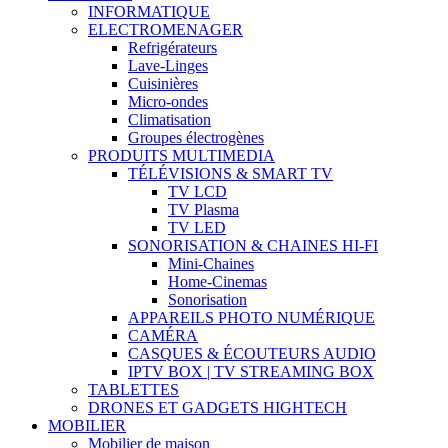
INFORMATIQUE
ELECTROMENAGER
Refrigérateurs
Lave-Linges
Cuisinières
Micro-ondes
Climatisation
Groupes électrogènes
PRODUITS MULTIMEDIA
TÉLÉVISIONS & SMART TV
TV LCD
TV Plasma
TV LED
SONORISATION & CHAINES HI-FI
Mini-Chaines
Home-Cinemas
Sonorisation
APPAREILS PHOTO NUMÉRIQUE
CAMÉRA
CASQUES & ÉCOUTEURS AUDIO
IPTV BOX | TV STREAMING BOX
TABLETTES
DRONES ET GADGETS HIGHTECH
MOBILIER
Mobilier de maison