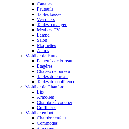
Canapes
Fauteuils
Tables basses
Vesseliers
Tables à manger
Meubles TV
Lampe
Salon
Moquettes
Autres
Mobilier de Bureau
Fauteuils de bureau
Etagéres
Chaises de bureau
Tables de bureau
Tables de conférence
Mobilier de Chambre
Lits
Armoires
Chambre à coucher
Coiffeuses
Mobilier enfant
Chambre enfant
Commodes
Armoires