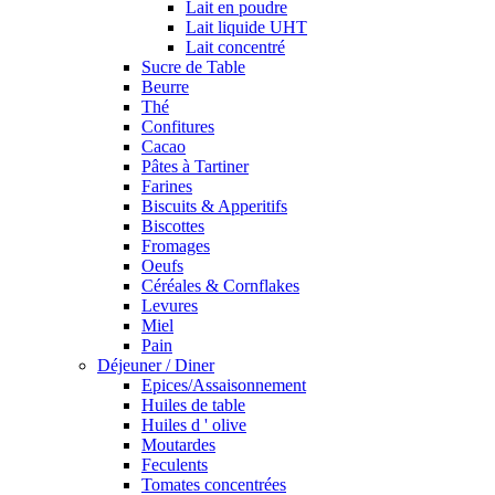
Lait en poudre
Lait liquide UHT
Lait concentré
Sucre de Table
Beurre
Thé
Confitures
Cacao
Pâtes à Tartiner
Farines
Biscuits & Apperitifs
Biscottes
Fromages
Oeufs
Céréales & Cornflakes
Levures
Miel
Pain
Déjeuner / Diner
Epices/Assaisonnement
Huiles de table
Huiles d ' olive
Moutardes
Feculents
Tomates concentrées