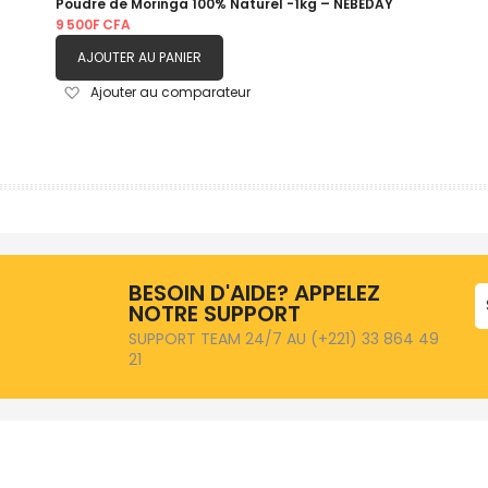
Poudre de Moringa 100% Naturel -1kg – NÉBÉDAY
9 500F CFA
AJOUTER AU PANIER
Ajouter
Ajouter au comparateur
à
ma
liste
d’envie
BESOIN D'AIDE? APPELEZ
NOTRE SUPPORT
SUPPORT TEAM 24/7 AU (+221) 33 864 49
21