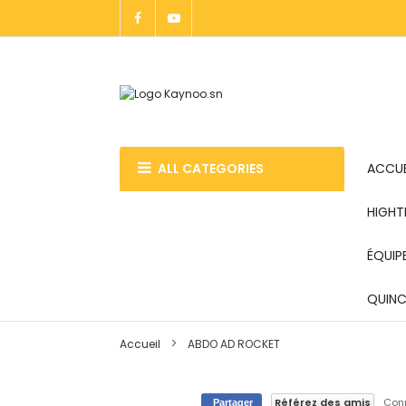
Allez
au
contenu
ALL CATEGORIES
ACCUE
HIGHT
ÉQUIP
QUINCA
Accueil
ABDO AD ROCKET
Référez des amis
Conn
Partager