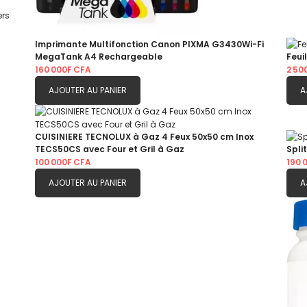
Imprimante Multifonction Canon PIXMA G3430Wi-Fi
MegaTank A4 Rechargeable
Feui
160 000F CFA
2 50
AJOUTER AU PANIER
A
CUISINIERE TECNOLUX à Gaz 4 Feux 50x50 cm Inox
TECS50CS avec Four et Gril à Gaz
Spli
100 000F CFA
190 
AJOUTER AU PANIER
A