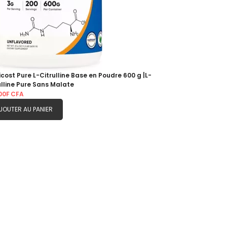
icost Pure L-Citrulline Base en Poudre 600 g |L-
ulline Pure Sans Malate
00F CFA
JOUTER AU PANIER