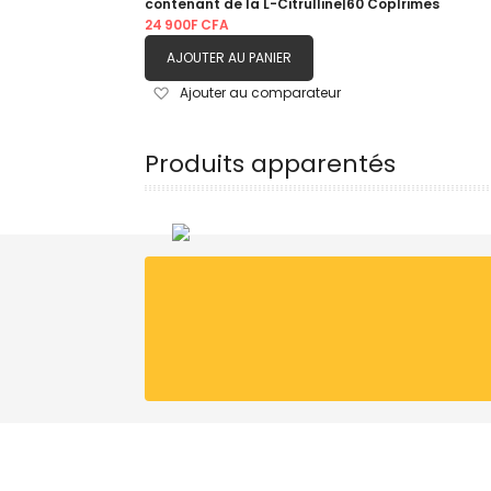
contenant de la L-Citrulline|60 Coplrimes
24 900F CFA
AJOUTER AU PANIER
Ajouter
Ajouter au comparateur
à
ma
liste
Produits apparentés
d’envie