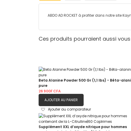
ABDO AD ROCKET à profiter dans notre site Ka
Ces produits pourraient aussi vous
Beta Alanine Powder 500 Gr (1,1 lbs) - Bêta-alan
pure
26 900F CFA
AJOUTER AU PANIER
Ajouter
Ajouter au comparateur
à
ma
liste
Supplément XXL d’oxyde nitrique pour hommes
d’envie