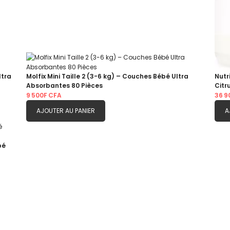
ltra
Molfix Mini Taille 2 (3-6 kg) – Couches Bébé Ultra
Nutr
Absorbantes 80 Pièces
Citr
9 500F CFA
36 9
AJOUTER AU PANIER
A
bé