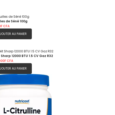
lles de Séné 100g
0F CFA
JOUTER AU PANIER
t Sharp 12000 BTU 1.5 CV Gaz R32
000F CFA
JOUTER AU PANIER