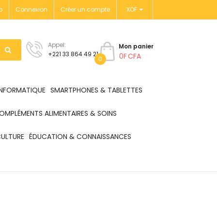
o
Connexion
Créer un compte
XOF
Appel:
Mon panier
+221 33 864 49 21
0F CFA
0
INFORMATIQUE
SMARTPHONES & TABLETTES
OMPLÉMENTS ALIMENTAIRES & SOINS
CULTURE
ÉDUCATION & CONNAISSANCES