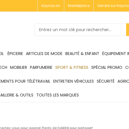
Kaynoo.sn
Marketplace
Vendre sur Kayno
IL
ÉPICERIE
ARTICLES DE MODE
BEAUTÉ & ENFANT
ÉQUIPEMENT 
ECH
MOBILIER
PARFUMERIE
SPORT & FITNESS
SPÉCIAL PROMO
C
EMENTS POUR TÉLÉTRAVAIL
ENTRETIEN VÉHICULES
SÉCURITÉ
AGRI
ILLERIE & OUTILS
TOUTES LES MARQUES
ectez-vous pour gagner Points de fidélité pour partager!