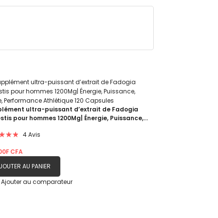
lément ultra-puissant d’extrait de Fadogia
stis pour hommes 1200Mg| Énergie, Puissance,
e, Performance Athlétique 120 Capsules
uation:
4
Avis
00F CFA
JOUTER AU PANIER
Ajouter
Ajouter au comparateur
à
ma
liste
d’envie