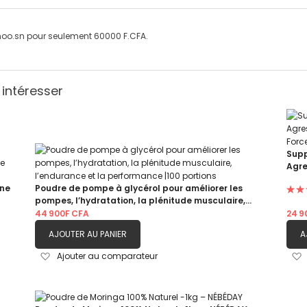
ynoo.sn pour seulement 60000 F.CFA.
 intéresser
Supp
Agre
Forc
Éval
ine
Poudre de pompe à glycérol pour améliorer les
pompes, l’hydratation, la plénitude musculaire,
99%
l’endurance et la performance |100 portions
44 900F CFA
24 9
AJOUTER AU PANIER
A
Ajouter
Ajouter au comparateur
à
ma
liste
d’envie