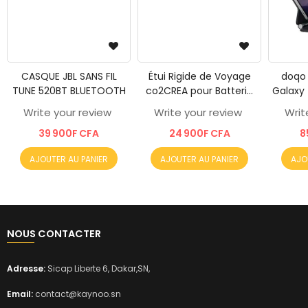
CASQUE JBL SANS FIL
Étui Rigide de Voyage
doqo
TUNE 520BT BLUETOOTH
co2CREA pour Batterie
Galaxy 
Externe Anker 25
FE
Write your review
Write your review
Writ
000mAh – Protect ...
magnét
39 900F CFA
24 900F CFA
8
AJOUTER AU PANIER
AJOUTER AU PANIER
AJO
NOUS CONTACTER
Adresse:
Sicap Liberte 6, Dakar,SN,
Email:
contact@kaynoo.sn