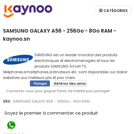
CATÉGORIES
SAMSUNG GALAXY A56 - 256Go - 8Go RAM -
kaynoo.sn
SAMSUNG est un leader mondial des produits
electroniques et electromenagers et tous les
produits SAMSUNG Smart TV,
téléphones,smartphones,ordinateurs etc. sont disponibles sur dakar
webstore aux meilleurs prix et pas chers.
Référez des amis
Partager
Connectez-vous pour gagner Points de fidélité pour partager!
Skip
Skip
SKU
SAMSUNG GALAXY A56 - 256Go - 8Go RAM
to
to
the
the
Soyez le premier à commenter ce produit
end
beginning
of
of
the
the