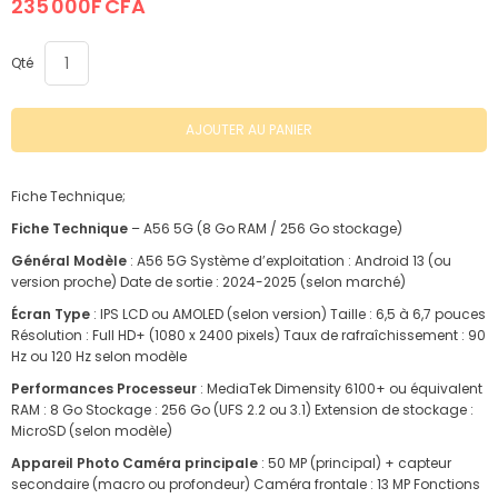
235 000F CFA
images
images
gallery
gallery
Qté
AJOUTER AU PANIER
Fiche Technique;
Fiche Technique
– A56 5G (8 Go RAM / 256 Go stockage)
Général Modèle
: A56 5G Système d’exploitation : Android 13 (ou
version proche) Date de sortie : 2024-2025 (selon marché)
Écran Type
: IPS LCD ou AMOLED (selon version) Taille : 6,5 à 6,7 pouces
Résolution : Full HD+ (1080 x 2400 pixels) Taux de rafraîchissement : 90
Hz ou 120 Hz selon modèle
Performances Processeur
: MediaTek Dimensity 6100+ ou équivalent
RAM : 8 Go Stockage : 256 Go (UFS 2.2 ou 3.1) Extension de stockage :
MicroSD (selon modèle)
Appareil Photo Caméra principale
: 50 MP (principal) + capteur
secondaire (macro ou profondeur) Caméra frontale : 13 MP Fonctions