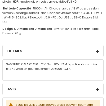
photo : HDR, mode nuit, enregistrement vidéo Full HD
Batterie Capacité
: 5000 mAh Charge rapide : 18 W ou plus selon
version Recharge sans fil : Non Connectivité Réseaux : 5G, 4G LTE Wi-Fi
: Wi-Fi 5 (802.11ac) Bluetooth : 5.0 NFC : Oui USB : USB-C Double SIM :
Oui
Design & Dimensions Dimensions
: Environ 164 x 75 x 8,5 mm Poids :
Environ 190 g
DÉTAILS
SAMSUNG GALAXY A56 - 256Go - 8Go RAM à profiter dans notre
site Kaynoo.sn pour seulement 235000 F.CFA.
AVIS
Seuls les utilisateurs sauvegardés peuvent soumettre