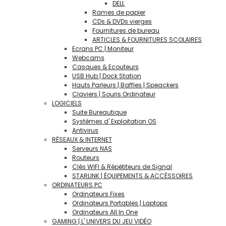
DELL
Rames de papier
CDs & DVDs vierges
Fournitures de bureau
ARTICLES & FOURNITURES SCOLAIRES
Ecrans PC | Moniteur
Webcams
Casques & Ecouteurs
USB Hub | Dock Station
Hauts Parleurs | Baffles | Speackers
Claviers | Souris Ordinateur
LOGICIELS
Suite Bureautique
Systèmes d' Exploitation OS
Antivirus
RÉSEAUX & INTERNET
Serveurs NAS
Routeurs
Clés WIFI & Répétiteurs de Signal
STARLINK | ÉQUIPEMENTS & ACCÉSSOIRES
ORDINATEURS PC
Ordinateurs Fixes
Ordinateurs Portables | Laptops
Ordinateurs All In One
GAMING | L' UNIVERS DU JEU VIDÉO