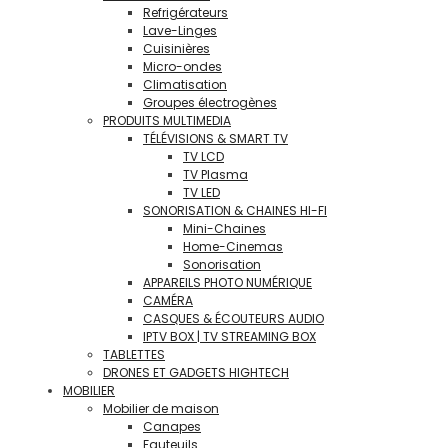
Refrigérateurs
Lave-Linges
Cuisinières
Micro-ondes
Climatisation
Groupes électrogènes
PRODUITS MULTIMEDIA
TÉLÉVISIONS & SMART TV
TV LCD
TV Plasma
TV LED
SONORISATION & CHAINES HI-FI
Mini-Chaines
Home-Cinemas
Sonorisation
APPAREILS PHOTO NUMÉRIQUE
CAMÉRA
CASQUES & ÉCOUTEURS AUDIO
IPTV BOX | TV STREAMING BOX
TABLETTES
DRONES ET GADGETS HIGHTECH
MOBILIER
Mobilier de maison
Canapes
Fauteuils