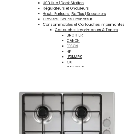
USB Hub | Dock Station
Régulateurs et Onduleurs
Hauts Parleurs | Baffles | Speackers
Claviers | Souris Ordinateur
Consommables et Cartouches imprimantes
Cartouches Imprimantes & Toners
BROTHER
CANON
EPSON
HP
LEXMARK
OKI
SAMSUNG
XEROX
DELL
Fournitures de bureau
Rames de papier
CDs & DVDs vierges
ARTICLES & FOURNITURES SCOLAIRES
CONNECTIQUE | ADAPTATEURS |CONNECTEURS
LOGICIELS
Suite Bureautique
Systèmes d' Exploitation OS
Antivirus
VIDÉOPROJECTEURS