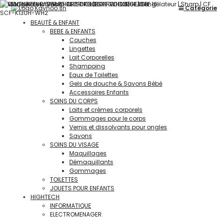
Catégorie
BEAUTÉ & ENFANT
BEBE & ENFANTS
Couches
Lingettes
Lait Corporelles
Shampoing
Eaux de Toilettes
Gels de douche & Savons Bébé
Accessoires Enfants
SOINS DU CORPS
Laits et crèmes corporels
Gommages pour le corps
Vernis et dissolvants pour ongles
Savons
SOINS DU VISAGE
Maquillages
Démaquillants
Gommages
TOILETTES
JOUETS POUR ENFANTS
HIGHTECH
INFORMATIQUE
ELECTROMENAGER