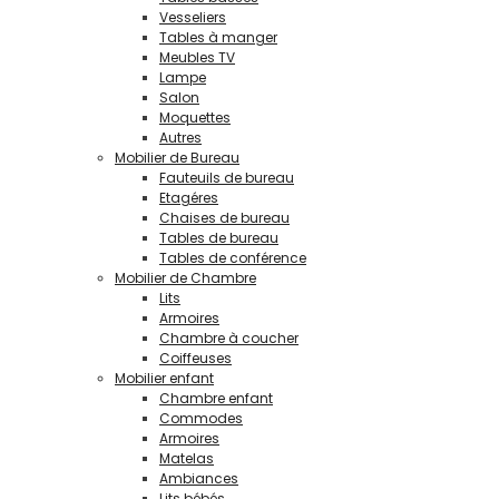
Vesseliers
Tables à manger
Meubles TV
Lampe
Salon
Moquettes
Autres
Mobilier de Bureau
Fauteuils de bureau
Etagéres
Chaises de bureau
Tables de bureau
Tables de conférence
Mobilier de Chambre
Lits
Armoires
Chambre à coucher
Coiffeuses
Mobilier enfant
Chambre enfant
Commodes
Armoires
Matelas
Ambiances
Lits bébés