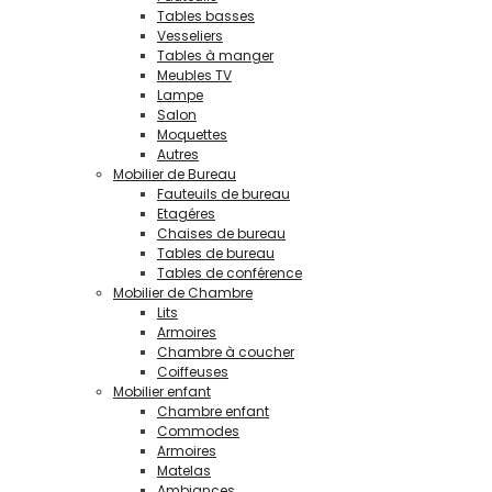
Tables basses
Vesseliers
Tables à manger
Meubles TV
Lampe
Salon
Moquettes
Autres
Mobilier de Bureau
Fauteuils de bureau
Etagéres
Chaises de bureau
Tables de bureau
Tables de conférence
Mobilier de Chambre
Lits
Armoires
Chambre à coucher
Coiffeuses
Mobilier enfant
Chambre enfant
Commodes
Armoires
Matelas
Ambiances