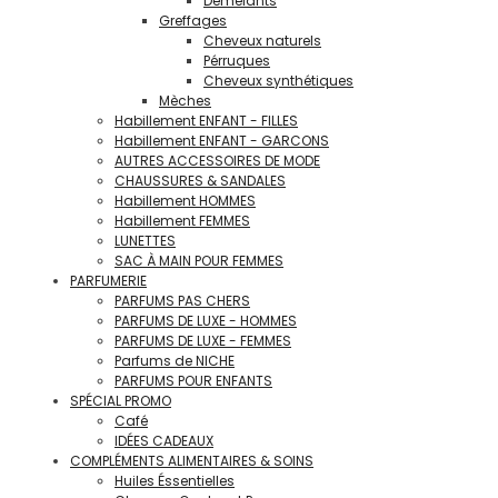
Démélants
Greffages
Cheveux naturels
Pérruques
Cheveux synthétiques
Mèches
Habillement ENFANT - FILLES
Habillement ENFANT - GARCONS
AUTRES ACCESSOIRES DE MODE
CHAUSSURES & SANDALES
Habillement HOMMES
Habillement FEMMES
LUNETTES
SAC À MAIN POUR FEMMES
PARFUMERIE
PARFUMS PAS CHERS
PARFUMS DE LUXE - HOMMES
PARFUMS DE LUXE - FEMMES
Parfums de NICHE
PARFUMS POUR ENFANTS
SPÉCIAL PROMO
Café
IDÉES CADEAUX
COMPLÉMENTS ALIMENTAIRES & SOINS
Huiles Éssentielles