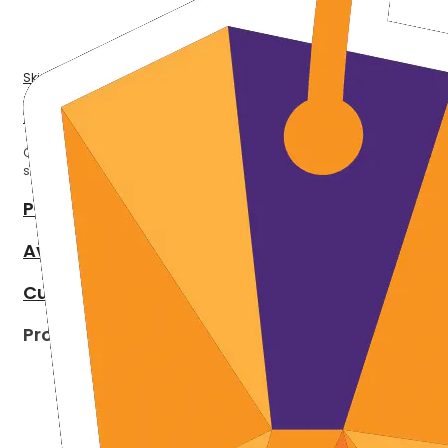
Skip to the beginning of the images gallery
Détails
CONGELATEUR IGNIS CST 380 à profiter dans notre site Kaynoo.sn pour
seulement 375000 F.CFA.
Plus d’information
Avis
Custom Tab
Produits apparentés