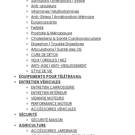
Stimulant | Énergisant | Virilité
Anti-douleurs
Vitamines | Multivitamines
Anti-Stress | Amélioration Mémoire
Éclaircissants
Fertilité
Prostate & Ménopause
Cholesterol & Santé Cardiovasculaire
Digestion | Trouble Digestives
Articulations | Santé des OS
CURE DE DÉTOX
YEUX | OREILLES | NEZ
ANTI-AGE | ANTI-VIEILLISSEMENT
STYLE DE VIE
ÉQUIPEMENTS POUR TÉLÉTRAVAIL
ENTRETIEN VÉHICULES
ENTRETIEN CARROSSERIE
ENTRETIEN INTÉRIEUR
VIDANGE MOTEURS
PERFORMANCE MOTEUR
ACCÉSSOIRES VÉHICULES
SÉCURITÉ
SÉCURITÉ MAISON
AGRICULTURE
ACCÉSSOIRES JARDINAGE