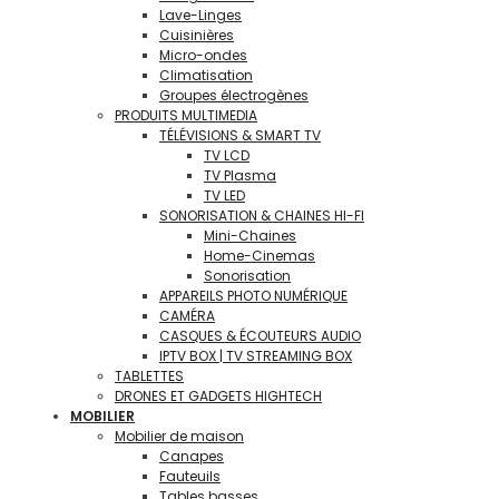
Lave-Linges
Cuisinières
Micro-ondes
Climatisation
Groupes électrogènes
PRODUITS MULTIMEDIA
TÉLÉVISIONS & SMART TV
TV LCD
TV Plasma
TV LED
SONORISATION & CHAINES HI-FI
Mini-Chaines
Home-Cinemas
Sonorisation
APPAREILS PHOTO NUMÉRIQUE
CAMÉRA
CASQUES & ÉCOUTEURS AUDIO
IPTV BOX | TV STREAMING BOX
TABLETTES
DRONES ET GADGETS HIGHTECH
MOBILIER
Mobilier de maison
Canapes
Fauteuils
Tables basses