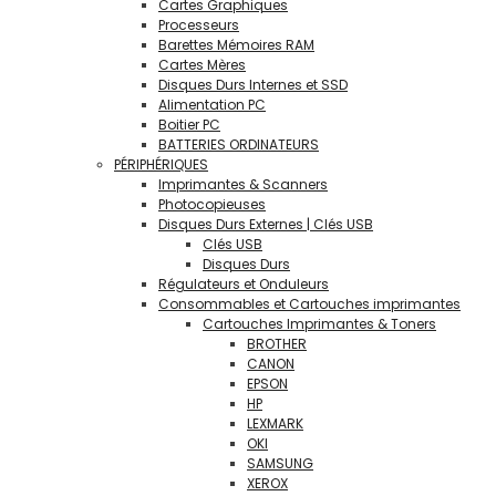
Cartes Graphiques
Processeurs
Barettes Mémoires RAM
Cartes Mères
Disques Durs Internes et SSD
Alimentation PC
Boitier PC
BATTERIES ORDINATEURS
PÉRIPHÉRIQUES
Imprimantes & Scanners
Photocopieuses
Disques Durs Externes | Clés USB
Clés USB
Disques Durs
Régulateurs et Onduleurs
Consommables et Cartouches imprimantes
Cartouches Imprimantes & Toners
BROTHER
CANON
EPSON
HP
LEXMARK
OKI
SAMSUNG
XEROX