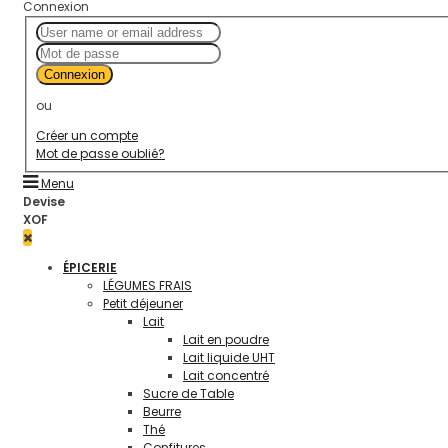
Connexion
Connexion
ou
Créer un compte
Mot de passe oublié?
Menu
Devise
XOF
ÉPICERIE
LÉGUMES FRAIS
Petit déjeuner
Lait
Lait en poudre
Lait liquide UHT
Lait concentré
Sucre de Table
Beurre
Thé
Confitures