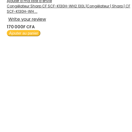
Ajouter à ma liste d’envie
Congélateur Sharp CF SCF-K130H-WH2 130L |Congélateur | Sharp | CF
SCF-K130H-WH ...
Write your review
170 000F CFA
Ajouter au panier