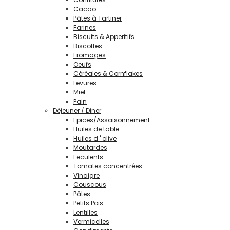
Cacao
Pâtes à Tartiner
Farines
Biscuits & Apperitifs
Biscottes
Fromages
Oeufs
Céréales & Cornflakes
Levures
Miel
Pain
Déjeuner / Diner
Epices/Assaisonnement
Huiles de table
Huiles d ' olive
Moutardes
Feculents
Tomates concentrées
Vinaigre
Couscous
Pâtes
Petits Pois
Lentilles
Vermicelles