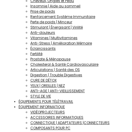
Cheveux, Ongles et Peau
Insomnie | Aide au sommeil
Prise de poids
Renforcement Système Immunitaire
Perte de poids | Minceur
Stimulant | Énergisant | Virilité
Anti-douleurs
Vitamines | Multivitamines
Anti-Stress | Amélioration Mémoire
Éclaircissants
Fertilité
Prostate & Ménopause
Cholesterol & Santé Cardiovasculaire
Articulations | Santé des OS
Digestion | Trouble Digestives
CURE DE DÉTOX
YEUX | OREILLES | NEZ
ANTI-AGE | ANTI-VIEILLISSEMENT
STYLE DE VIE
ÉQUIPEMENTS POUR TÉLÉTRAVAIL
ÉQUIPEMENT INFORMATIQUE
VIDÉOPROJECTEURS
ACCESSOIRES INFORMATIQUES
CONNECTIQUE | ADAPTATEURS |CONNECTEURS
COMPOSANTS POUR PC