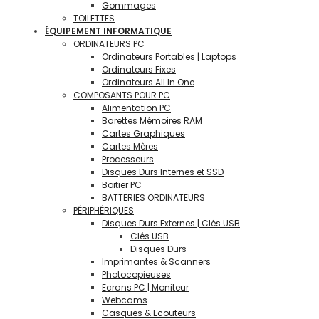
Gommages
TOILETTES
ÉQUIPEMENT INFORMATIQUE
ORDINATEURS PC
Ordinateurs Portables | Laptops
Ordinateurs Fixes
Ordinateurs All In One
COMPOSANTS POUR PC
Alimentation PC
Barettes Mémoires RAM
Cartes Graphiques
Cartes Mères
Processeurs
Disques Durs Internes et SSD
Boitier PC
BATTERIES ORDINATEURS
PÉRIPHÉRIQUES
Disques Durs Externes | Clés USB
Clés USB
Disques Durs
Imprimantes & Scanners
Photocopieuses
Ecrans PC | Moniteur
Webcams
Casques & Ecouteurs