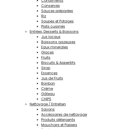
Condiments
Conserves
Sauces préparées
Riz
Soupes et Potages
Plats cuisinés
Entrées, Desserts & Boissons
Jus locaux
Boissons gazeuses
Eaux minerales
Glaces
Fruits
Biscuits & Apperitifs
Sirop
Essences
Jus de Fruits
Bonbon
Crème
Gâteau
CHIPS
Nettoyage / Entretien
Savons
Accéssoires de nettoyage
Produits détergents
Mouchoirs et Papiers