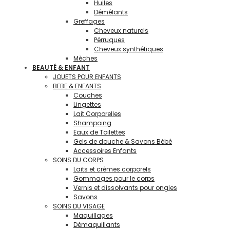
Huiles
Démélants
Greffages
Cheveux naturels
Pérruques
Cheveux synthétiques
Mèches
BEAUTÉ & ENFANT
JOUETS POUR ENFANTS
BEBE & ENFANTS
Couches
Lingettes
Lait Corporelles
Shampoing
Eaux de Toilettes
Gels de douche & Savons Bébé
Accessoires Enfants
SOINS DU CORPS
Laits et crèmes corporels
Gommages pour le corps
Vernis et dissolvants pour ongles
Savons
SOINS DU VISAGE
Maquillages
Démaquillants