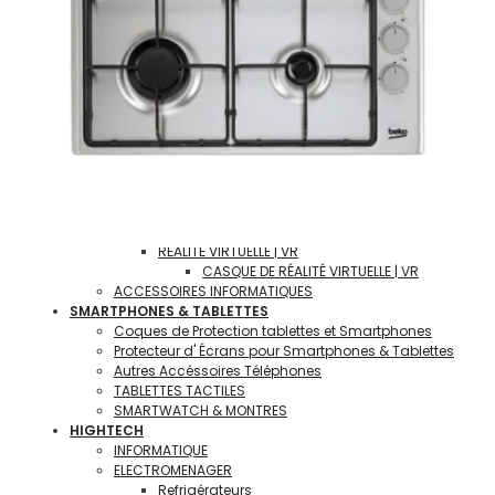
RÉSEAUX & INTERNET
STARLINK | ÉQUIPEMENTS & ACCÉSSOIRES
Serveurs NAS
Routeurs
Clés WIFI & Répétiteurs de Signal
GAMING | L' UNIVERS DU JEU VIDÉO
Consoles et jeux Vidéos
PC Ordinateur Fixe pour GAMER
PC Portable GAMER
Casques | Claviers & Souris GAMER
Écran PC | Moniteur GAMER
Joystick | Manettes et Controlleurs
RÉALITÉ VIRTUELLE | VR
CASQUE DE RÉALITÉ VIRTUELLE | VR
ACCESSOIRES INFORMATIQUES
SMARTPHONES & TABLETTES
Coques de Protection tablettes et Smartphones
Protecteur d' Écrans pour Smartphones & Tablettes
Autres Accéssoires Téléphones
TABLETTES TACTILES
SMARTWATCH & MONTRES
HIGHTECH
INFORMATIQUE
ELECTROMENAGER
Refrigérateurs