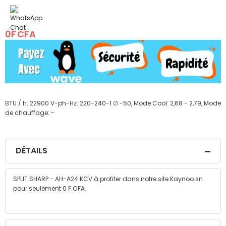
beginning
of
the
images
0F CFA
gallery
BTU / h: 22900 V-ph-Hz: 220-240-1 ∅ -50, Mode Cool: 2,68 - 2,79, Mode
de chauffage: -
DÉTAILS
SPLIT SHARP - AH-A24 KCV à profiter dans notre site Kaynoo.sn
pour seulement 0 F.CFA.