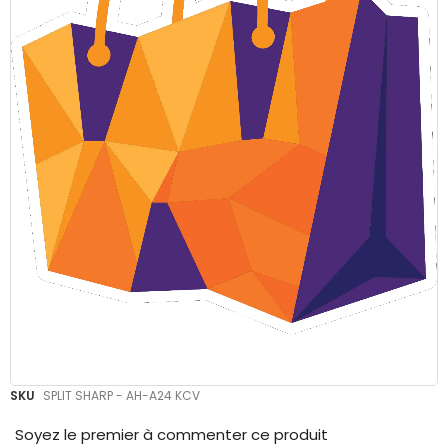
Skip
SKU
SPLIT SHARP - AH-A24 KCV
to
the
Soyez le premier à commenter ce produit