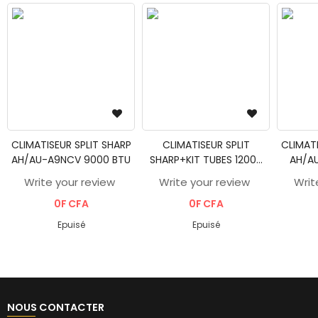
CLIMATISEUR SPLIT SHARP
CLIMATISEUR SPLIT
CLIMATI
AH/AU-A9NCV 9000 BTU
SHARP+KIT TUBES 12000
AH/AU
BTU AH/AU-A12RCD
TUB
Write your review
Write your review
Writ
0F CFA
0F CFA
Epuisé
Epuisé
NOUS CONTACTER