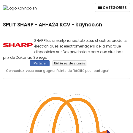
CATÉGORIES
SPLIT SHARP - AH-A24 KCV - kaynoo.sn
SHARP|les smartphones, tablettes et autres produits
électroniques et électroménagers de la marque
disponibles sur Dakarwebstore.com aux plus bas
prix de Dakar au Senegal.
Référez des amis
Partager
Connectez-vous pour gagner Points de fidélité pour partager!
Skip
to
the
end
of
the
images
gallery