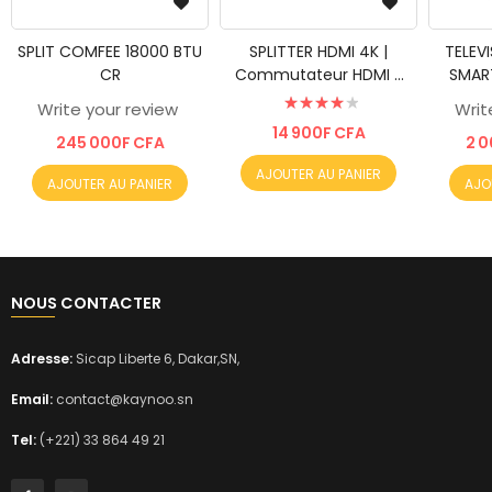
SPLIT COMFEE 18000 BTU
SPLITTER HDMI 4K |
TELEVI
CR
Commutateur HDMI 3
SMAR
Évaluation:
ports 3x1 Splitter HDMI
UHD 
Write your review
Writ
Sortie 3 en 1 avec ...
82%
14 900F CFA
245 000F CFA
2 0
AJOUTER AU PANIER
AJOUTER AU PANIER
AJO
NOUS CONTACTER
Adresse:
Sicap Liberte 6, Dakar,SN,
Email:
contact@kaynoo.sn
Tel:
(+221) 33 864 49 21