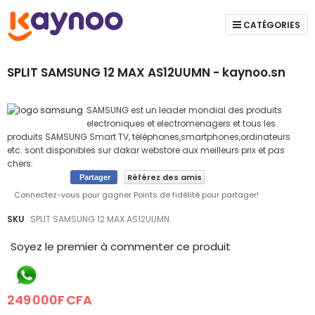
CATÉGORIES
SPLIT SAMSUNG 12 MAX AS12UUMN - kaynoo.sn
SAMSUNG est un leader mondial des produits
electroniques et electromenagers et tous les
produits SAMSUNG Smart TV, téléphones,smartphones,ordinateurs
etc. sont disponibles sur dakar webstore aux meilleurs prix et pas
chers.
Référez des amis
Partager
Connectez-vous pour gagner Points de fidélité pour partager!
Skip
Skip
SKU
SPLIT SAMSUNG 12 MAX AS12UUMN
to
to
the
the
Soyez le premier à commenter ce produit
end
beginning
of
of
the
the
249 000F CFA
images
images
gallery
gallery