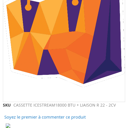
Skip
SKU
CASSETTE ICESTREAM18000 BTU + LIAISON R 22 - 2CV
to
Soyez le premier à commenter ce produit
the
beginning