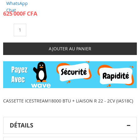
of
the
625 000F CFA
images
gallery
Qté
AJOUTER AU PANIER
CASSETTE ICESTREAM18000 BTU + LIAISON R 22 - 2CV (IAS18C)
DÉTAILS