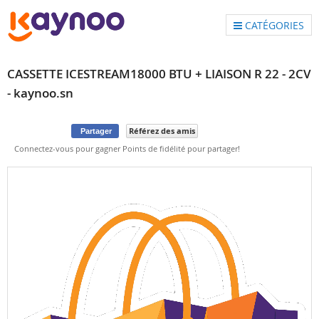
CATÉGORIES
CASSETTE ICESTREAM18000 BTU + LIAISON R 22 - 2CV
- kaynoo.sn
Référez des amis
Partager
Connectez-vous pour gagner Points de fidélité pour partager!
Skip
to
the
end
of
the
images
gallery