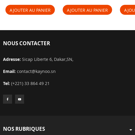
AJOUTER AU PANIER
AJOUTER AU PANIER
AJOU
NOUS CONTACTER
Adresse:
Sicap Liberte 6, Dakar,SN,
Email:
contact@kaynoo.sn
Tel:
(+221) 33 864 49 21
NOS RUBRIQUES