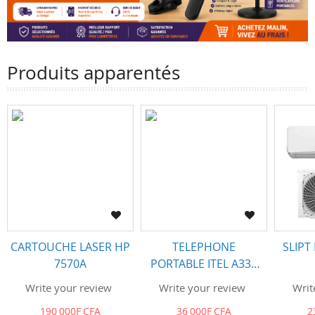
Produits apparentés
CARTOUCHE LASER HP
TELEPHONE
SLIPT
7570A
PORTABLE ITEL A33|
5" |16 Go -|RAM 1
12CR4
Write your review
Write your review
Writ
Go| 5 / 2 MP
190 000F CFA
36 000F CFA
2