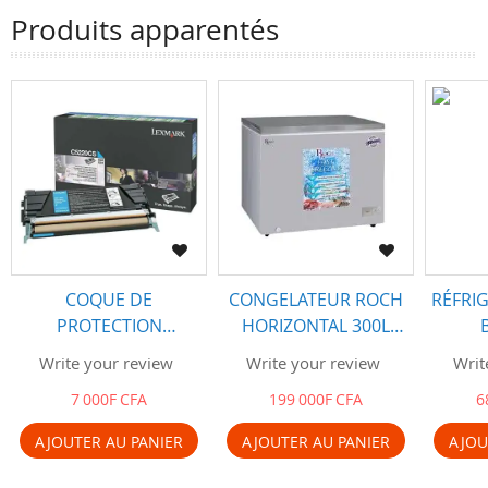
Produits apparentés
COQUE DE
CONGELATEUR ROCH
RÉFRI
PROTECTION
HORIZONTAL 300L
SAMSUNG GALAXY
RCF-300-D
Write your review
Write your review
Writ
A50 (Gradation Cover
7 000F CFA
199 000F CFA
6
Black)
AJOUTER AU PANIER
AJOUTER AU PANIER
AJOU