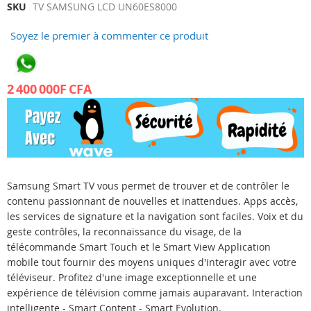
Skip
SKU
TV SAMSUNG LCD UN60ES8000
to
Soyez le premier à commenter ce produit
the
beginning
of
the
2 400 000F CFA
images
gallery
Samsung Smart TV vous permet de trouver et de contrôler le
contenu passionnant de nouvelles et inattendues. Apps accès,
les services de signature et la navigation sont faciles. Voix et du
geste contrôles, la reconnaissance du visage, de la
télécommande Smart Touch et le Smart View Application
mobile tout fournir des moyens uniques d'interagir avec votre
téléviseur. Profitez d'une image exceptionnelle et une
expérience de télévision comme jamais auparavant. Interaction
intelligente - Smart Content - Smart Evolution.