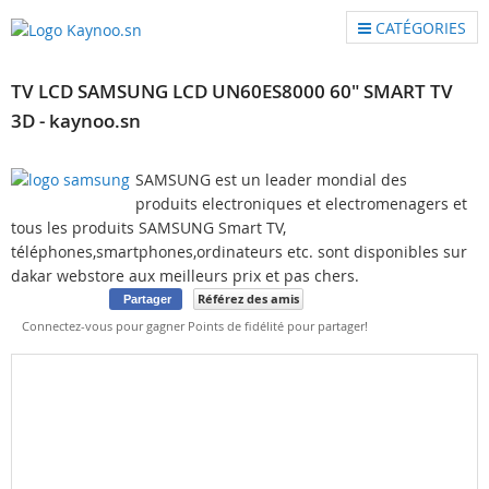
CATÉGORIES
TV LCD SAMSUNG LCD UN60ES8000 60" SMART TV
3D - kaynoo.sn
SAMSUNG est un leader mondial des
produits electroniques et electromenagers et
tous les produits SAMSUNG Smart TV,
téléphones,smartphones,ordinateurs etc. sont disponibles sur
dakar webstore aux meilleurs prix et pas chers.
Référez des amis
Partager
Connectez-vous pour gagner Points de fidélité pour partager!
Skip
to
the
end
of
the