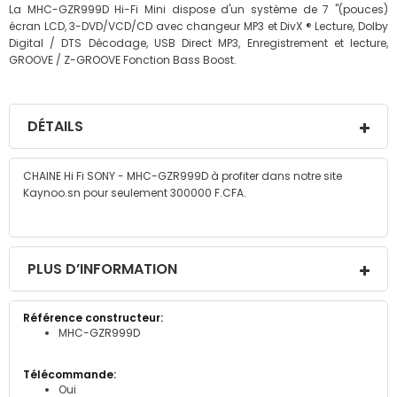
La MHC-GZR999D Hi-Fi Mini dispose d'un système de 7 "(pouces)
écran LCD, 3-DVD/VCD/CD avec changeur MP3 et DivX ® Lecture, Dolby
Digital / DTS Décodage, USB Direct MP3, Enregistrement et lecture,
GROOVE / Z-GROOVE Fonction Bass Boost.
DÉTAILS
CHAINE Hi Fi SONY - MHC-GZR999D à profiter dans notre site
Kaynoo.sn pour seulement 300000 F.CFA.
PLUS D’INFORMATION
Plus
MHC-GZR999D
d’information
Oui