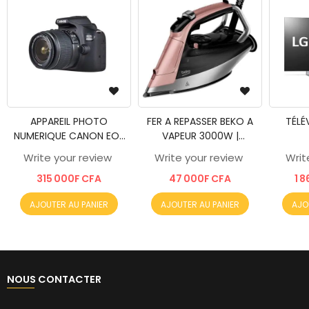
APPAREIL PHOTO
FER A REPASSER BEKO A
TÉLÉ
NUMERIQUE CANON EOS
VAPEUR 3000W |
2000D - EFS 1855 mm
SIM8130P
Write your review
Write your review
Writ
F/3.55.6 IS II
315 000F CFA
47 000F CFA
1 
AJOUTER AU PANIER
AJOUTER AU PANIER
AJO
NOUS CONTACTER