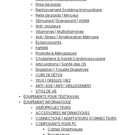
Prise de poids
Renforcement Système Immunitaire
Perte de poids | Minceur
Stimulant | Énergisant | Virilité
Anti-douleurs
Vitamines | Multivitamines
Anti-Stress | Amélioration Mémoire
Éclaircissants
Fertilité
Prostate & Ménopause
Cholesterol & Santé Cardiovasculaire
Articulations | Santé des OS
Digestion | Trouble Digestives
CURE DE DÉTOX
YEUX | OREILLES | NEZ
ANTI-AGE | ANTI-VIEILLISSEMENT
STYLE DE VIE
ÉQUIPEMENTS POUR TÉLÉTRAVAIL
ÉQUIPEMENT INFORMATIQUE
VIDÉOPROJECTEURS
ACCESSOIRES INFORMATIQUES
CONNECTIQUE | ADAPTATEURS |CONNECTEURS
COMPOSANTS POUR PC
Cartes Graphiques
Processeurs