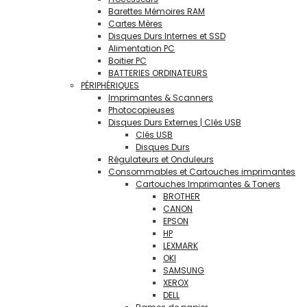
Barettes Mémoires RAM
Cartes Mères
Disques Durs Internes et SSD
Alimentation PC
Boitier PC
BATTERIES ORDINATEURS
PÉRIPHÉRIQUES
Imprimantes & Scanners
Photocopieuses
Disques Durs Externes | Clés USB
Clés USB
Disques Durs
Régulateurs et Onduleurs
Consommables et Cartouches imprimantes
Cartouches Imprimantes & Toners
BROTHER
CANON
EPSON
HP
LEXMARK
OKI
SAMSUNG
XEROX
DELL