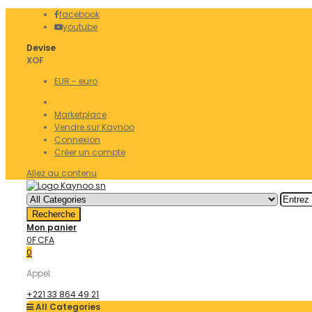
facebook
youtube
Devise
XOF
EUR - euro
Marketplace
Vendre sur Kaynoo
Connexion
Créer un compte
Allez au contenu
Recherche
Mon panier
0F CFA
0
Appel:
+221 33 864 49 21
All Categories