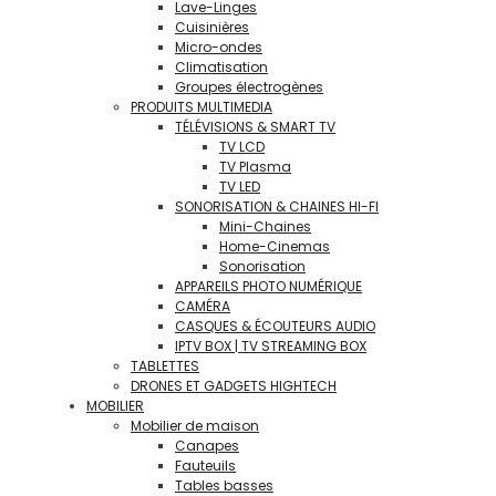
Lave-Linges
Cuisinières
Micro-ondes
Climatisation
Groupes électrogènes
PRODUITS MULTIMEDIA
TÉLÉVISIONS & SMART TV
TV LCD
TV Plasma
TV LED
SONORISATION & CHAINES HI-FI
Mini-Chaines
Home-Cinemas
Sonorisation
APPAREILS PHOTO NUMÉRIQUE
CAMÉRA
CASQUES & ÉCOUTEURS AUDIO
IPTV BOX | TV STREAMING BOX
TABLETTES
DRONES ET GADGETS HIGHTECH
MOBILIER
Mobilier de maison
Canapes
Fauteuils
Tables basses