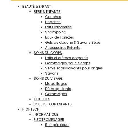
BEAUTÉ & ENFANT
BEBE & ENFANTS
Couches
Lingettes
Lait Corporelles
Shampoing
Eaux de Toilettes
Gels de douche & Savons Bébé
Accessoires Enfants
SOINS DU CORPS
Laits et crèmes corporels
Gommages pour le corps
Vernis et dissolvants pour ongles
Savons
SOINS DU VISAGE
Maquillages
Démaquillants
Gommages
TOILETTES
JOUETS POUR ENFANTS
HIGHTECH
INFORMATIQUE
ELECTROMENAGER
Refrigérateurs