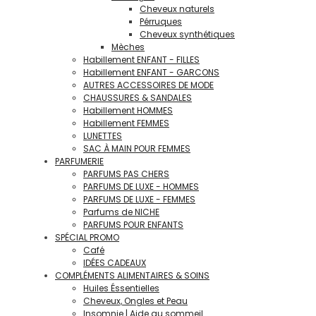
Cheveux naturels
Pérruques
Cheveux synthétiques
Mèches
Habillement ENFANT - FILLES
Habillement ENFANT - GARCONS
AUTRES ACCESSOIRES DE MODE
CHAUSSURES & SANDALES
Habillement HOMMES
Habillement FEMMES
LUNETTES
SAC À MAIN POUR FEMMES
PARFUMERIE
PARFUMS PAS CHERS
PARFUMS DE LUXE - HOMMES
PARFUMS DE LUXE - FEMMES
Parfums de NICHE
PARFUMS POUR ENFANTS
SPÉCIAL PROMO
Café
IDÉES CADEAUX
COMPLÉMENTS ALIMENTAIRES & SOINS
Huiles Éssentielles
Cheveux, Ongles et Peau
Insomnie | Aide au sommeil