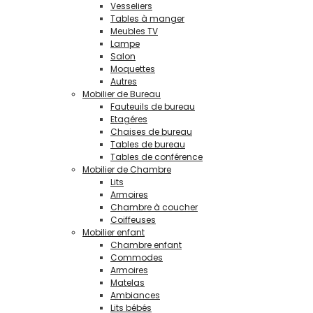
Vesseliers
Tables à manger
Meubles TV
Lampe
Salon
Moquettes
Autres
Mobilier de Bureau
Fauteuils de bureau
Etagéres
Chaises de bureau
Tables de bureau
Tables de conférence
Mobilier de Chambre
Lits
Armoires
Chambre à coucher
Coiffeuses
Mobilier enfant
Chambre enfant
Commodes
Armoires
Matelas
Ambiances
Lits bébés