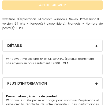
AJOUTER AU PANIER
Système d'exploitation Microsoft Windows Seven Professionnel -
version 64 bits - langue(s) disponible(s): Français - Nombre de
poste(s): 01 PC.
DÉTAILS
Windows 7 Professionel 64bit OEI DVD 1PC à profiter dans notre
site Kaynoo.sn pour seulement 89000 F.CFA.
PLUS D’INFORMATION
Plus
Windows 7 a été pensé et conçu pour optimiser l’expérience et
d’information
améliorer la réactivité de votre ordinateur. Ses performances