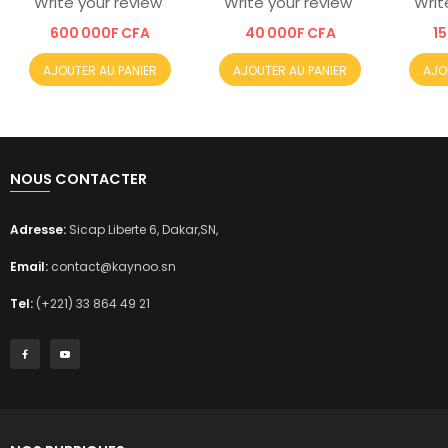
Write your review
Write your review
Writ
600 000F CFA
40 000F CFA
1
AJOUTER AU PANIER
AJOUTER AU PANIER
AJO
NOUS CONTACTER
Adresse:
Sicap Liberte 6, Dakar,SN,
Email:
contact@kaynoo.sn
Tel:
(+221) 33 864 49 21