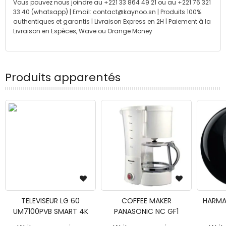
Vous pouvez nous joindre au +221 33 864 49 21 ou au +221 76 321
33 40 (whatsapp) | Email: contact@kaynoo.sn | Produits 100%
authentiques et garantis | Livraison Express en 2H | Paiement à la
Livraison en Espèces, Wave ou Orange Money
Produits apparentés
TELEVISEUR LG 60
COFFEE MAKER
HARMA
UM7100PVB SMART 4K
PANASONIC NC GF1