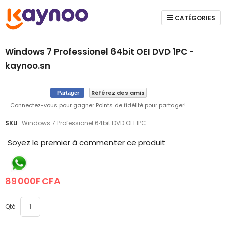
CATÉGORIES
Windows 7 Professionel 64bit OEI DVD 1PC -
kaynoo.sn
Référez des amis
Partager
Connectez-vous pour gagner Points de fidélité pour partager!
Skip
Skip
SKU
Windows 7 Professionel 64bit DVD OEI 1PC
to
to
the
the
Soyez le premier à commenter ce produit
end
beginning
of
of
the
the
89 000F CFA
images
images
gallery
gallery
Qté