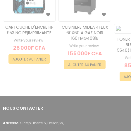
CARTOUCHE D'ENCRE HP
CUISINIERE MIDEA 4FEUX
953 NOIRE|IMPRIMANTE
60X60 A GAZ NOIR
|60TMG4081B
TONER 
Write your review
BL
Write your review
26 000F CFA
5540)|
155 000F CFA
Wri
AJOUTER AU PANIER
85
AJOUTER AU PANIER
AJO
NOUS CONTACTER
Adresse:
Sicap Liberte 6, Dakar,SN,