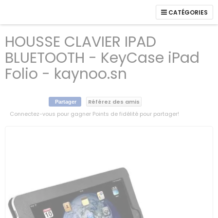
CATÉGORIES
HOUSSE CLAVIER IPAD
BLUETOOTH - KeyCase iPad
Folio - kaynoo.sn
Référez des amis
Partager
Connectez-vous pour gagner Points de fidélité pour partager!
Skip
to
the
end
of
the
images
gallery