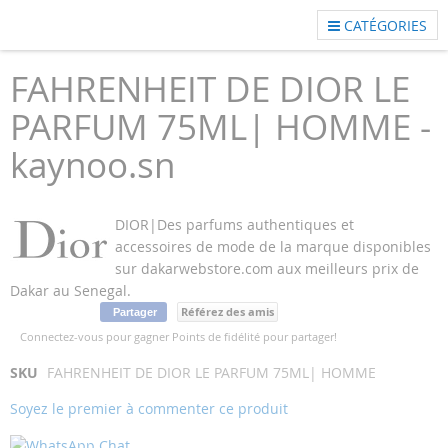
CATÉGORIES
FAHRENHEIT DE DIOR LE
PARFUM 75ML| HOMME -
kaynoo.sn
DIOR|Des parfums authentiques et
accessoires de mode de la marque disponibles
sur dakarwebstore.com aux meilleurs prix de
Dakar au Senegal.
Référez des amis
Partager
Connectez-vous pour gagner Points de fidélité pour partager!
Skip
Skip
SKU
FAHRENHEIT DE DIOR LE PARFUM 75ML| HOMME
to
to
Soyez le premier à commenter ce produit
the
the
end
beginning