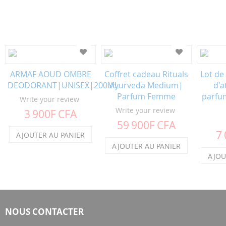
ARMAF AOUD OMBRE
Coffret cadeau Rituals
Lot de 
DEODORANT|UNISEX|200ML
Ayurveda Medium|
d'a
Parfum Femme
parfu
Write your review
Write your review
3 900F CFA
59 900F CFA
7
AJOUTER AU PANIER
AJOUTER AU PANIER
AJOU
NOUS CONTACTER