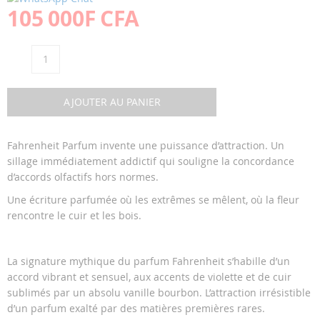
of
of
105 000F CFA
the
the
images
images
gallery
gallery
Qté
AJOUTER AU PANIER
Fahrenheit Parfum invente une puissance d’attraction. Un
sillage immédiatement addictif qui souligne la concordance
d’accords olfactifs hors normes.
Une écriture parfumée où les extrêmes se mêlent, où la fleur
rencontre le cuir et les bois.
La signature mythique du parfum Fahrenheit s’habille d’un
accord vibrant et sensuel, aux accents de violette et de cuir
sublimés par un absolu vanille bourbon. L’attraction irrésistible
d’un parfum exalté par des matières premières rares.