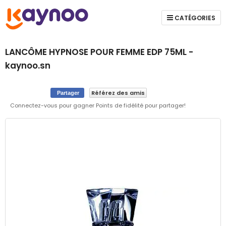
CATÉGORIES
LANCÔME HYPNOSE POUR FEMME EDP 75ML -
kaynoo.sn
Référez des amis
Partager
Connectez-vous pour gagner Points de fidélité pour partager!
Skip
to
the
end
of
the
images
gallery