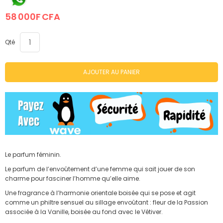
the
58 000F CFA
images
gallery
Qté
AJOUTER AU PANIER
Le parfum féminin.
Le parfum de l’envoûtement d’une femme qui sait jouer de son
charme pour fasciner l’homme qu’elle aime.
Une fragrance à l’harmonie orientale boisée qui se pose et agit
comme un philtre sensuel au sillage envoûtant : fleur de la Passion
associée à la Vanille, boisée au fond avec le Vétiver.