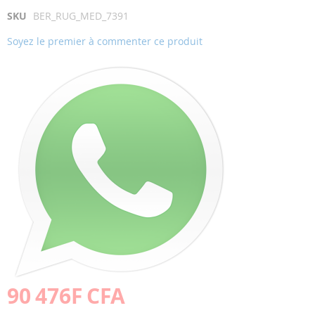
to
to
SKU
BER_RUG_MED_7391
the
the
end
beginning
Soyez le premier à commenter ce produit
of
of
the
the
images
images
gallery
gallery
90 476F CFA