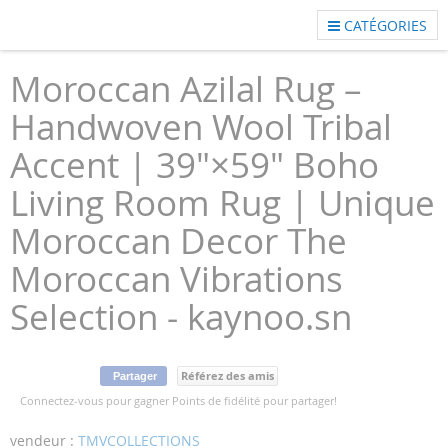
CATÉGORIES
Moroccan Azilal Rug –
Handwoven Wool Tribal
Accent | 39"×59" Boho
Living Room Rug | Unique
Moroccan Decor The
Moroccan Vibrations
Selection - kaynoo.sn
Référez des amis
Partager
Connectez-vous pour gagner Points de fidélité pour partager!
Skip
Skip
vendeur :
TMVCOLLECTIONS