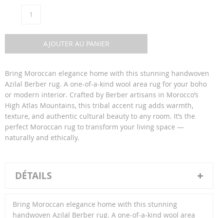
Qté
AJOUTER AU PANIER
Bring Moroccan elegance home with this stunning handwoven
Azilal Berber rug. A one-of-a-kind wool area rug for your boho
or modern interior. Crafted by Berber artisans in Morocco’s
High Atlas Mountains, this tribal accent rug adds warmth,
texture, and authentic cultural beauty to any room. It’s the
perfect Moroccan rug to transform your living space —
naturally and ethically.
DÉTAILS
Bring Moroccan elegance home with this stunning
handwoven Azilal Berber rug. A one-of-a-kind wool area