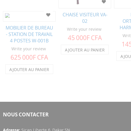
CHAISE VISITEUR VA-
02
OR
HARM
MOBILIER DE BUREAU
Write your review
- STATION DE TRAVAIL
Writ
45 000F CFA
4 POSTES W-001B
145
Write your review
AJOUTER AU PANIER
625 000F CFA
AJOU
AJOUTER AU PANIER
NOUS CONTACTER
Adresse:
Sicap Liberte 6, Dakar,SN,