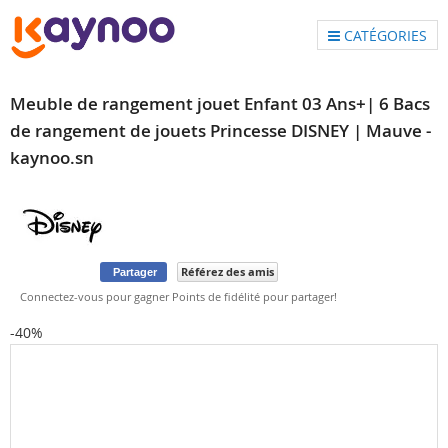
CATÉGORIES
Meuble de rangement jouet Enfant 03 Ans+| 6 Bacs
de rangement de jouets Princesse DISNEY | Mauve -
kaynoo.sn
Référez des amis
Partager
Connectez-vous pour gagner Points de fidélité pour partager!
Skip
-40%
to
the
end
of
the