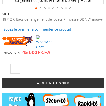
rangement de jouets Princesse DISNEY | Mauve
Skip
SKU
to
18712_6 Bacs de rangement de jouets Princesse DISNEY mauve
the
Soyez le premier à commenter ce produit
beginning
of
the
images
gallery
45 000F CFA
75 000F CFA
Qté
AJOUTER AU PANIER