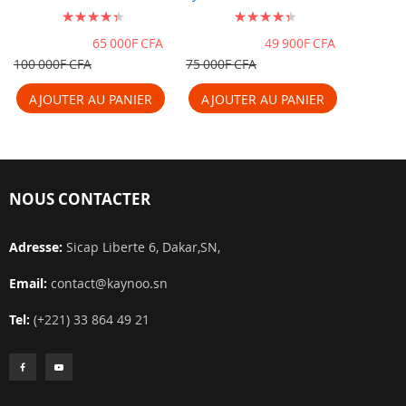
Évaluation:
Évaluation:
Delta pour enfants
MARVEL SPIDER MAN
avec bac de
| 6 Bacs de
91%
91%
65 000F CFA
49 900F CFA
rangement, Dis ...
rangement ...
100 000F CFA
75 000F CFA
AJOUTER AU PANIER
AJOUTER AU PANIER
NOUS CONTACTER
Adresse:
Sicap Liberte 6, Dakar,SN,
Email:
contact@kaynoo.sn
Tel:
(+221) 33 864 49 21