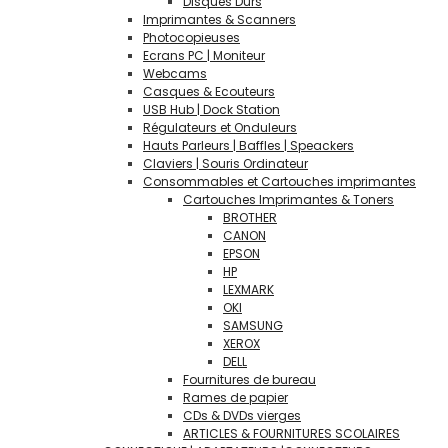
Disques Durs
Imprimantes & Scanners
Photocopieuses
Ecrans PC | Moniteur
Webcams
Casques & Ecouteurs
USB Hub | Dock Station
Régulateurs et Onduleurs
Hauts Parleurs | Baffles | Speackers
Claviers | Souris Ordinateur
Consommables et Cartouches imprimantes
Cartouches Imprimantes & Toners
BROTHER
CANON
EPSON
HP
LEXMARK
OKI
SAMSUNG
XEROX
DELL
Fournitures de bureau
Rames de papier
CDs & DVDs vierges
ARTICLES & FOURNITURES SCOLAIRES