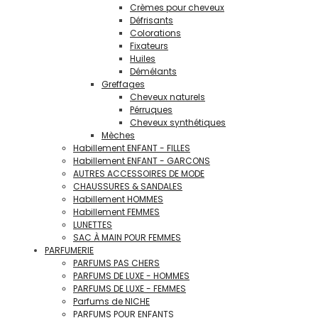
Crèmes pour cheveux
Défrisants
Colorations
Fixateurs
Huiles
Démélants
Greffages
Cheveux naturels
Pérruques
Cheveux synthétiques
Mèches
Habillement ENFANT - FILLES
Habillement ENFANT - GARCONS
AUTRES ACCESSOIRES DE MODE
CHAUSSURES & SANDALES
Habillement HOMMES
Habillement FEMMES
LUNETTES
SAC À MAIN POUR FEMMES
PARFUMERIE
PARFUMS PAS CHERS
PARFUMS DE LUXE - HOMMES
PARFUMS DE LUXE - FEMMES
Parfums de NICHE
PARFUMS POUR ENFANTS