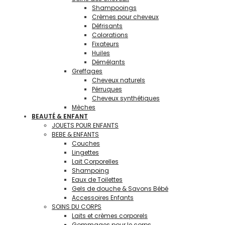
Shampooings
Crèmes pour cheveux
Défrisants
Colorations
Fixateurs
Huiles
Démélants
Greffages
Cheveux naturels
Pérruques
Cheveux synthétiques
Mèches
BEAUTÉ & ENFANT
JOUETS POUR ENFANTS
BEBE & ENFANTS
Couches
Lingettes
Lait Corporelles
Shampoing
Eaux de Toilettes
Gels de douche & Savons Bébé
Accessoires Enfants
SOINS DU CORPS
Laits et crèmes corporels
Gommages pour le corps