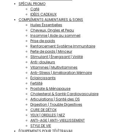
SPÉCIAL PROMO
Café
IDÉES CADEAUX
COMPLÉMENTS ALIMENTAIRES & SOINS
Huiles Éssentielles
Cheveux, Ongles et Peau
Insomnie | Aide au sommeil
Prise de poids
Renforcement Système Immunitaire
Perte de poids | Minceur
Stimulant | Énergisant | Virilité
Anti-douleurs
Vitamines | Multivitamines
Anti-Stress | Amélioration Mémoire
Éclaircissants
Fertilité
Prostate & Ménopause
Cholesterol & Santé Cardiovasculaire
Articulations | Santé des OS
Digestion | Trouble Digestives
CURE DE DÉTOX
YEUX | OREILLES | NEZ
ANTI-AGE | ANTI-VIEILLISSEMENT
STYLE DE VIE
ÉQUIPEMENTS POUR TÉLÉTRAVAIL