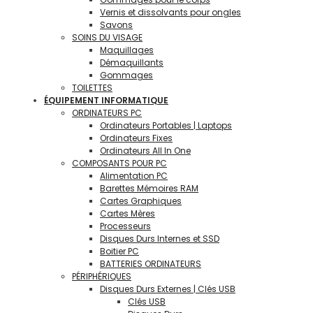
Vernis et dissolvants pour ongles
Savons
SOINS DU VISAGE
Maquillages
Démaquillants
Gommages
TOILETTES
ÉQUIPEMENT INFORMATIQUE
ORDINATEURS PC
Ordinateurs Portables | Laptops
Ordinateurs Fixes
Ordinateurs All In One
COMPOSANTS POUR PC
Alimentation PC
Barettes Mémoires RAM
Cartes Graphiques
Cartes Mères
Processeurs
Disques Durs Internes et SSD
Boitier PC
BATTERIES ORDINATEURS
PÉRIPHÉRIQUES
Disques Durs Externes | Clés USB
Clés USB