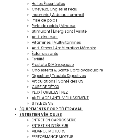
Huiles Éssentielles
Cheveux, Ongles et Peau
Insomnie | Aide au sommeil
Prise de poids
Perte de poids | Minceur
Stimulant | Énergisant | Virilité
Anti-douleurs
Vitamines | Multivitamines
Anti-Stress | Amélioration Mémoire
Éclaircissants
Fertilité
Prostate & Ménopause
Cholesterol & Santé Cardiovasculaire
Digestion | Trouble Digestives
Articulations | Santé des OS
CURE DE DÉTOX
YEUX | OREILLES | NEZ
ANTI-AGE | ANTI-VIEILLISSEMENT
STYLE DE VIE
ÉQUIPEMENTS POUR TÉLÉTRAVAIL
ENTRETIEN VÉHICULES
ENTRETIEN CARROSSERIE
ENTRETIEN INTÉRIEUR
VIDANGE MOTEURS
PERFORMANCE MOTEUR