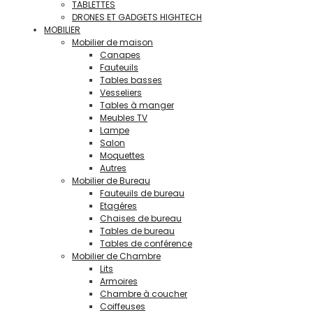
TABLETTES
DRONES ET GADGETS HIGHTECH
MOBILIER
Mobilier de maison
Canapes
Fauteuils
Tables basses
Vesseliers
Tables à manger
Meubles TV
Lampe
Salon
Moquettes
Autres
Mobilier de Bureau
Fauteuils de bureau
Etagéres
Chaises de bureau
Tables de bureau
Tables de conférence
Mobilier de Chambre
Lits
Armoires
Chambre à coucher
Coiffeuses