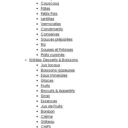
Couscous
Pâtes
Petits Pois
Lentilles
Vermicelles
Condiments
Conserves
Sauces préparées
Riz
Soupes et Potages
Plats cuisinés
Entrées, Desserts & Boissons
Jus locaux
Boissons gazeuses
Eaux minerales
Glaces
Fruits
Biscuits & Apperitifs
Sirop
Essences
Jus de Fruits
Bonbon
Crème
Gâteau
CHIPS