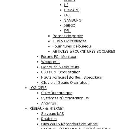
HP
LEXMARK
OKI
SAMSUNG
XEROX
DELL
Rames de papier
CDs & DVDs vierges
Fournitures de bureau
ARTICLES & FOURNITURES SCOLAIRES
Ecrans PC | Moniteur
Webcams
Casques & Ecouteurs
USB Hub | Dock Station
Hauts Parleurs | Baffles | Speackers
Claviers | Souris Ordinateur
LOGICIELS
Suite Bureautique
Systèmes d' Exploitation OS
Antivirus
RÉSEAUX & INTERNET
Serveurs NAS
Routeurs
Clés WIFI & Répétiteurs de Signal