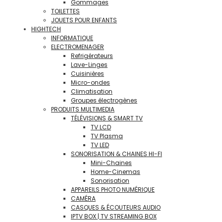
Gommages
TOILETTES
JOUETS POUR ENFANTS
HIGHTECH
INFORMATIQUE
ELECTROMENAGER
Refrigérateurs
Lave-Linges
Cuisinières
Micro-ondes
Climatisation
Groupes électrogènes
PRODUITS MULTIMEDIA
TÉLÉVISIONS & SMART TV
TV LCD
TV Plasma
TV LED
SONORISATION & CHAINES HI-FI
Mini-Chaines
Home-Cinemas
Sonorisation
APPAREILS PHOTO NUMÉRIQUE
CAMÉRA
CASQUES & ÉCOUTEURS AUDIO
IPTV BOX | TV STREAMING BOX