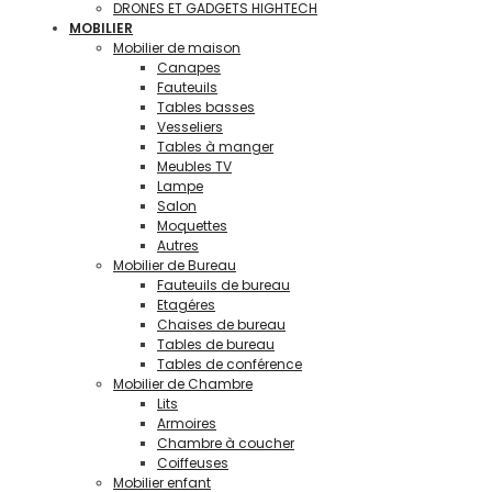
DRONES ET GADGETS HIGHTECH
MOBILIER
Mobilier de maison
Canapes
Fauteuils
Tables basses
Vesseliers
Tables à manger
Meubles TV
Lampe
Salon
Moquettes
Autres
Mobilier de Bureau
Fauteuils de bureau
Etagéres
Chaises de bureau
Tables de bureau
Tables de conférence
Mobilier de Chambre
Lits
Armoires
Chambre à coucher
Coiffeuses
Mobilier enfant