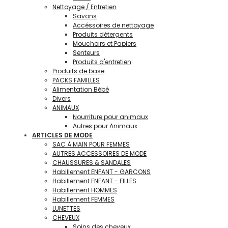
Nettoyage / Entretien
Savons
Accéssoires de nettoyage
Produits détergents
Mouchoirs et Papiers
Senteurs
Produits d'entretien
Produits de base
PACKS FAMILLES
Alimentation Bébé
Divers
ANIMAUX
Nourriture pour animaux
Autres pour Animaux
ARTICLES DE MODE
SAC À MAIN POUR FEMMES
AUTRES ACCESSOIRES DE MODE
CHAUSSURES & SANDALES
Habillement ENFANT - GARCONS
Habillement ENFANT - FILLES
Habillement HOMMES
Habillement FEMMES
LUNETTES
CHEVEUX
Soins des cheveux