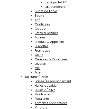
Lait liquide UHT
Lait concentré
Sucre de Table
Beurre
Thé
Confitures
Cacao
Pâtes à Tartiner
Farines
Biscuits & Apperitifs
Biscottes
Fromages
Oeufs
Céréales & Cornflakes
Levures
Miel
Pain
Déjeuner / Diner
Epices/Assaisonnement
Huiles de table
Huiles d ' olive
Moutardes
Feculents
Tomates concentrées
Vinaigre