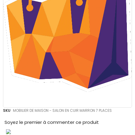
Skip
SKU
MOBILIER DE MAISON - SALON EN CUIR MARRON 7 PLACES
to
the
Soyez le premier à commenter ce produit
beginning
of