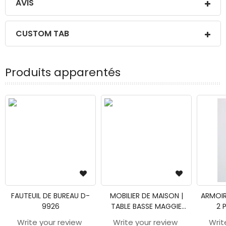
AVIS
CUSTOM TAB
Produits apparentés
FAUTEUIL DE BUREAU D-
MOBILIER DE MAISON |
ARMOIR
9926
TABLE BASSE MAGGIE
2 
ORTA SEHPA B105
Write your review
Write your review
Writ