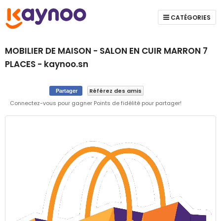
CATÉGORIES
MOBILIER DE MAISON - SALON EN CUIR MARRON 7
PLACES - kaynoo.sn
Référez des amis
Partager
Connectez-vous pour gagner Points de fidélité pour partager!
Skip
to
the
end
of
the
images
gallery