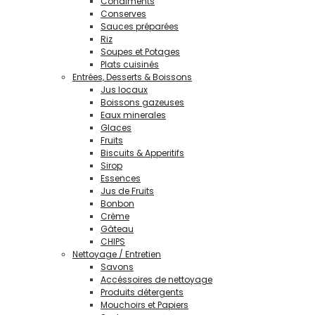
Condiments
Conserves
Sauces préparées
Riz
Soupes et Potages
Plats cuisinés
Entrées, Desserts & Boissons
Jus locaux
Boissons gazeuses
Eaux minerales
Glaces
Fruits
Biscuits & Apperitifs
Sirop
Essences
Jus de Fruits
Bonbon
Crème
Gâteau
CHIPS
Nettoyage / Entretien
Savons
Accéssoires de nettoyage
Produits détergents
Mouchoirs et Papiers