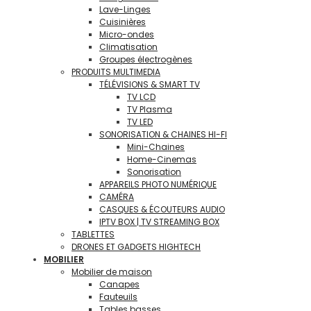
Lave-Linges
Cuisinières
Micro-ondes
Climatisation
Groupes électrogènes
PRODUITS MULTIMEDIA
TÉLÉVISIONS & SMART TV
TV LCD
TV Plasma
TV LED
SONORISATION & CHAINES HI-FI
Mini-Chaines
Home-Cinemas
Sonorisation
APPAREILS PHOTO NUMÉRIQUE
CAMÉRA
CASQUES & ÉCOUTEURS AUDIO
IPTV BOX | TV STREAMING BOX
TABLETTES
DRONES ET GADGETS HIGHTECH
MOBILIER
Mobilier de maison
Canapes
Fauteuils
Tables basses