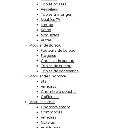
Tables basses
Vesseliers
Tables à manger
Meubles TV
Lampe
Salon
Moquettes
Autres
Mobilier de Bureau
Fauteuils de bureau
Etagéres
Chaises de bureau
Tables de bureau
Tables de conférence
Mobilier de Chambre
Lits
Armoires
Chambre à coucher
Coiffeuses
Mobilier enfant
Chambre enfant
Commodes
Armoires
Matelas
Ambiances