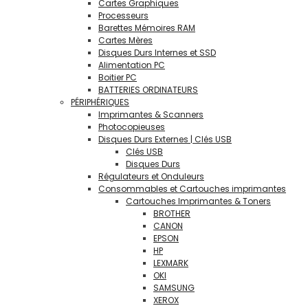
Cartes Graphiques
Processeurs
Barettes Mémoires RAM
Cartes Mères
Disques Durs Internes et SSD
Alimentation PC
Boitier PC
BATTERIES ORDINATEURS
PÉRIPHÉRIQUES
Imprimantes & Scanners
Photocopieuses
Disques Durs Externes | Clés USB
Clés USB
Disques Durs
Régulateurs et Onduleurs
Consommables et Cartouches imprimantes
Cartouches Imprimantes & Toners
BROTHER
CANON
EPSON
HP
LEXMARK
OKI
SAMSUNG
XEROX