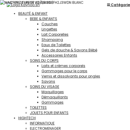
Catégorie
BEAUTÉ & ENFANT
BEBE & ENFANTS
Couches
Lingettes
Lait Corporelles
Shampoing
Eaux de Toilettes
Gels de douche & Savons Bébé
Accessoires Enfants
SOINS DU CORPS
Laits et crèmes corporels
Gommages pour le corps
Vernis et dissolvants pour ongles
Savons
SOINS DU VISAGE
Maquillages
Démaquillants
Gommages
TOILETTES
JOUETS POUR ENFANTS
HIGHTECH
INFORMATIQUE
ELECTROMENAGER