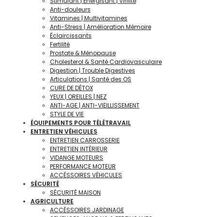
Stimulant | Énergisant | Virilité
Anti-douleurs
Vitamines | Multivitamines
Anti-Stress | Amélioration Mémoire
Éclaircissants
Fertilité
Prostate & Ménopause
Cholesterol & Santé Cardiovasculaire
Digestion | Trouble Digestives
Articulations | Santé des OS
CURE DE DÉTOX
YEUX | OREILLES | NEZ
ANTI-AGE | ANTI-VIEILLISSEMENT
STYLE DE VIE
ÉQUIPEMENTS POUR TÉLÉTRAVAIL
ENTRETIEN VÉHICULES
ENTRETIEN CARROSSERIE
ENTRETIEN INTÉRIEUR
VIDANGE MOTEURS
PERFORMANCE MOTEUR
ACCÉSSOIRES VÉHICULES
SÉCURITÉ
SÉCURITÉ MAISON
AGRICULTURE
ACCÉSSOIRES JARDINAGE