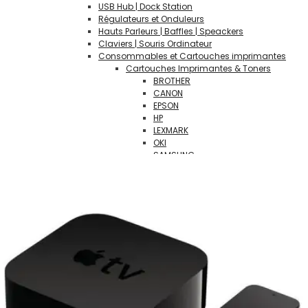
USB Hub | Dock Station
Régulateurs et Onduleurs
Hauts Parleurs | Baffles | Speackers
Claviers | Souris Ordinateur
Consommables et Cartouches imprimantes
Cartouches Imprimantes & Toners
BROTHER
CANON
EPSON
HP
LEXMARK
OKI
SAMSUNG
XEROX
DELL
Fournitures de bureau
Rames de papier
CDs & DVDs vierges
ARTICLES & FOURNITURES SCOLAIRES
CONNECTIQUE | ADAPTATEURS |CONNECTEURS
LOGICIELS
Suite Bureautique
Systèmes d' Exploitation OS
Antivirus
VIDÉOPROJECTEURS