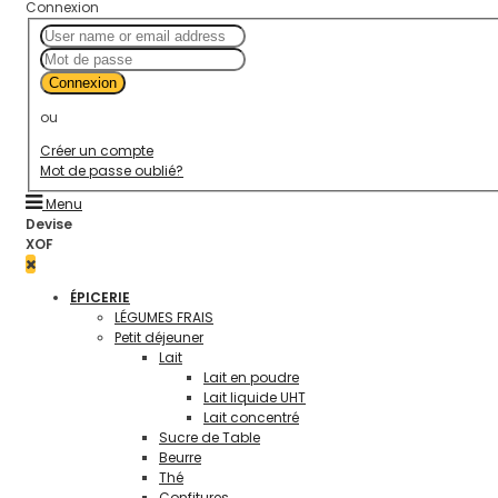
Connexion
Connexion
ou
Créer un compte
Mot de passe oublié?
Menu
Devise
XOF
ÉPICERIE
LÉGUMES FRAIS
Petit déjeuner
Lait
Lait en poudre
Lait liquide UHT
Lait concentré
Sucre de Table
Beurre
Thé
Confitures