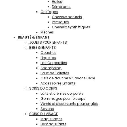
Huiles
Démélants
Greffages
Cheveux naturels
Pérruques
Cheveux synthétiques
Mèches
BEAUTÉ & ENFANT
JOUETS POUR ENFANTS
BEBE & ENFANTS
Couches
Lingettes
Lait Corporelles
Shampoing
Eaux de Toilettes
Gels de douche & Savons Bébé
Accessoires Enfants
SOINS DU CORPS
Laits et crèmes corporels
Gommages pour le corps
Vernis et dissolvants pour ongles
Savons
SOINS DU VISAGE
Maquillages
Démaquillants