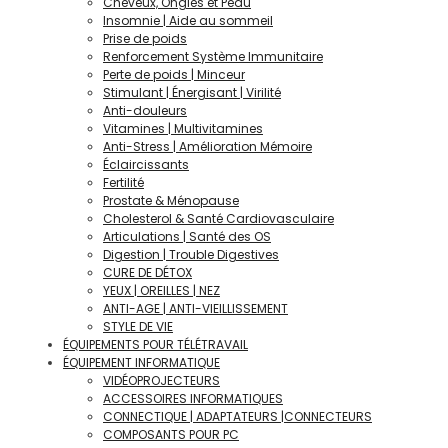
Cheveux, Ongles et Peau
Insomnie | Aide au sommeil
Prise de poids
Renforcement Système Immunitaire
Perte de poids | Minceur
Stimulant | Énergisant | Virilité
Anti-douleurs
Vitamines | Multivitamines
Anti-Stress | Amélioration Mémoire
Éclaircissants
Fertilité
Prostate & Ménopause
Cholesterol & Santé Cardiovasculaire
Articulations | Santé des OS
Digestion | Trouble Digestives
CURE DE DÉTOX
YEUX | OREILLES | NEZ
ANTI-AGE | ANTI-VIEILLISSEMENT
STYLE DE VIE
ÉQUIPEMENTS POUR TÉLÉTRAVAIL
ÉQUIPEMENT INFORMATIQUE
VIDÉOPROJECTEURS
ACCESSOIRES INFORMATIQUES
CONNECTIQUE | ADAPTATEURS |CONNECTEURS
COMPOSANTS POUR PC