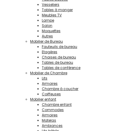
Vesseliers
Tables à manger
Meubles TV
Lampe
Salon
Moquettes
Autres
Mobilier de Bureau
Fauteuils de bureau
Etagéres
Chaises de bureau
Tables de bureau
Tables de conférence
Mobilier de Chambre
Lits
Armoires
Chambre à coucher
Coiffeuses
Mobilier enfant
Chambre enfant
Commodes
Armoires
Matelas
Ambiances
Lits bébés