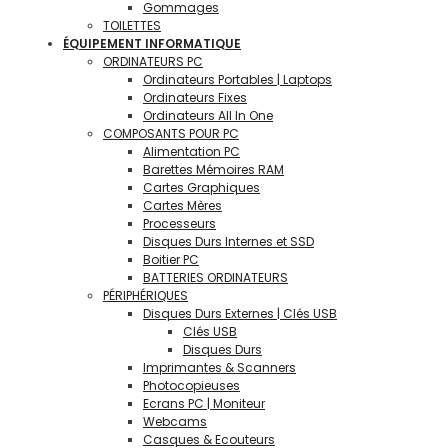
Gommages
TOILETTES
ÉQUIPEMENT INFORMATIQUE
ORDINATEURS PC
Ordinateurs Portables | Laptops
Ordinateurs Fixes
Ordinateurs All In One
COMPOSANTS POUR PC
Alimentation PC
Barettes Mémoires RAM
Cartes Graphiques
Cartes Mères
Processeurs
Disques Durs Internes et SSD
Boitier PC
BATTERIES ORDINATEURS
PÉRIPHÉRIQUES
Disques Durs Externes | Clés USB
Clés USB
Disques Durs
Imprimantes & Scanners
Photocopieuses
Ecrans PC | Moniteur
Webcams
Casques & Ecouteurs