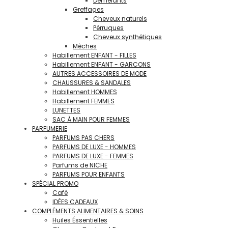
Démélants
Greffages
Cheveux naturels
Pérruques
Cheveux synthétiques
Mèches
Habillement ENFANT - FILLES
Habillement ENFANT - GARCONS
AUTRES ACCESSOIRES DE MODE
CHAUSSURES & SANDALES
Habillement HOMMES
Habillement FEMMES
LUNETTES
SAC À MAIN POUR FEMMES
PARFUMERIE
PARFUMS PAS CHERS
PARFUMS DE LUXE - HOMMES
PARFUMS DE LUXE - FEMMES
Parfums de NICHE
PARFUMS POUR ENFANTS
SPÉCIAL PROMO
Café
IDÉES CADEAUX
COMPLÉMENTS ALIMENTAIRES & SOINS
Huiles Éssentielles