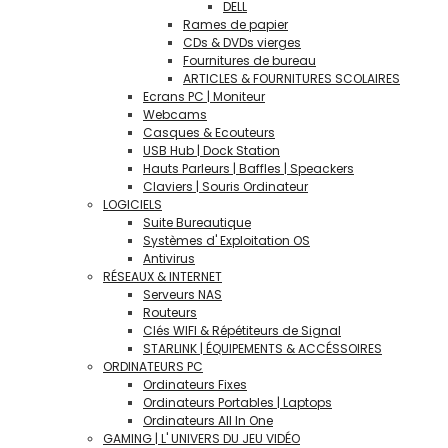
DELL
Rames de papier
CDs & DVDs vierges
Fournitures de bureau
ARTICLES & FOURNITURES SCOLAIRES
Ecrans PC | Moniteur
Webcams
Casques & Ecouteurs
USB Hub | Dock Station
Hauts Parleurs | Baffles | Speackers
Claviers | Souris Ordinateur
LOGICIELS
Suite Bureautique
Systèmes d' Exploitation OS
Antivirus
RÉSEAUX & INTERNET
Serveurs NAS
Routeurs
Clés WIFI & Répétiteurs de Signal
STARLINK | ÉQUIPEMENTS & ACCÉSSOIRES
ORDINATEURS PC
Ordinateurs Fixes
Ordinateurs Portables | Laptops
Ordinateurs All In One
GAMING | L' UNIVERS DU JEU VIDÉO