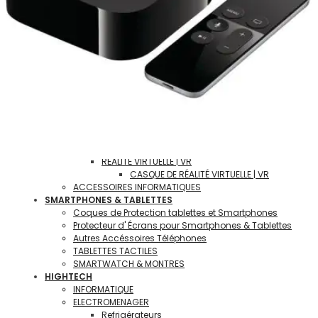
RÉSEAUX & INTERNET
STARLINK | ÉQUIPEMENTS & ACCÉSSOIRES
Serveurs NAS
Routeurs
Clés WIFI & Répétiteurs de Signal
GAMING | L' UNIVERS DU JEU VIDÉO
Consoles et jeux Vidéos
PC Ordinateur Fixe pour GAMER
PC Portable GAMER
Casques | Claviers & Souris GAMER
Écran PC | Moniteur GAMER
Joystick | Manettes et Controlleurs
RÉALITÉ VIRTUELLE | VR
CASQUE DE RÉALITÉ VIRTUELLE | VR
ACCESSOIRES INFORMATIQUES
SMARTPHONES & TABLETTES
Coques de Protection tablettes et Smartphones
Protecteur d' Écrans pour Smartphones & Tablettes
Autres Accéssoires Téléphones
TABLETTES TACTILES
SMARTWATCH & MONTRES
HIGHTECH
INFORMATIQUE
ELECTROMENAGER
Refrigérateurs