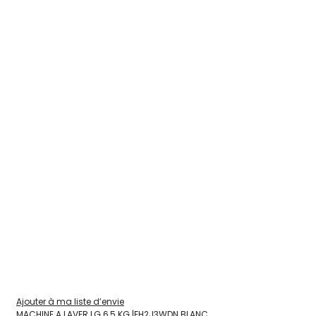
Ajouter à ma liste d’envie
MACHINE A LAVER LG 6,5 KG |FH2J3WDN BLANC