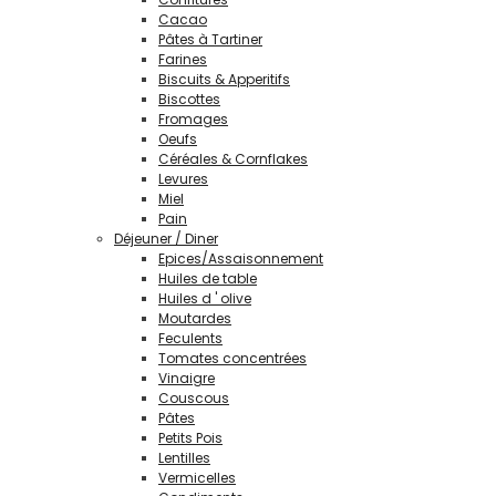
Cacao
Pâtes à Tartiner
Farines
Biscuits & Apperitifs
Biscottes
Fromages
Oeufs
Céréales & Cornflakes
Levures
Miel
Pain
Déjeuner / Diner
Epices/Assaisonnement
Huiles de table
Huiles d ' olive
Moutardes
Feculents
Tomates concentrées
Vinaigre
Couscous
Pâtes
Petits Pois
Lentilles
Vermicelles