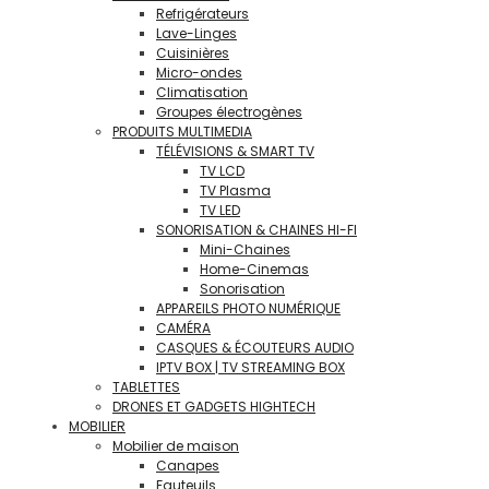
Refrigérateurs
Lave-Linges
Cuisinières
Micro-ondes
Climatisation
Groupes électrogènes
PRODUITS MULTIMEDIA
TÉLÉVISIONS & SMART TV
TV LCD
TV Plasma
TV LED
SONORISATION & CHAINES HI-FI
Mini-Chaines
Home-Cinemas
Sonorisation
APPAREILS PHOTO NUMÉRIQUE
CAMÉRA
CASQUES & ÉCOUTEURS AUDIO
IPTV BOX | TV STREAMING BOX
TABLETTES
DRONES ET GADGETS HIGHTECH
MOBILIER
Mobilier de maison
Canapes
Fauteuils