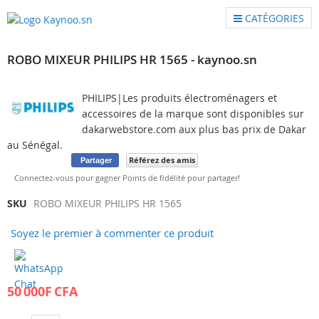
CATÉGORIES
ROBO MIXEUR PHILIPS HR 1565 - kaynoo.sn
PHILIPS|Les produits électroménagers et
accessoires de la marque sont disponibles sur
dakarwebstore.com aux plus bas prix de Dakar
au Sénégal.
Référez des amis
Partager
Connectez-vous pour gagner Points de fidélité pour partager!
Skip
Skip
SKU
ROBO MIXEUR PHILIPS HR 1565
to
to
Soyez le premier à commenter ce produit
the
the
end
beginning
of
of
the
the
50 000F CFA
images
images
gallery
gallery