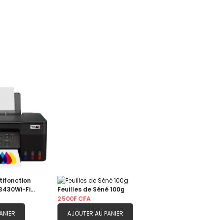
tifonction
3430Wi-Fi
Feuilles de Séné 100g
echargeable
2 500F CFA
ANIER
AJOUTER AU PANIER