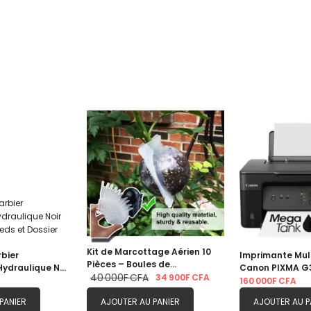
Kit de Marcottage Aérien 10
rbier
Imprimante Mul
Pièces – Boules de
Hydraulique Noir
Canon PIXMA G
Propagation Réutilisables
40 000F CFA
34 900F CFA
ieds et Dossier
MegaTank A4 R
160 000F CFA
Transparentes avec Colliers
PANIER
de Serrage – Taille M
AJOUTER AU PANIER
AJOUTER AU P