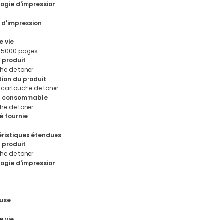
ogie d'impression
 d'impression
e vie
 5000 pages
 produit
he de toner
tion du produit
 cartouche de toner
e consommable
he de toner
é fournie
ristiques étendues
 produit
he de toner
ogie d'impression
luse
e vie