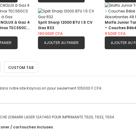
CNOLUX à Gaz 4
Split Sharp 12000 BTU 1.5 CV
Molfix Junior Tai
 Inox TECS50CS
Gaz R32
– Couches Bébé
ril à Gaz
Absorbantes 48
190 000F CFA
9 500F CFA
PANIER
AJOUTER AU PANIER
AJOUTER AU P
CUSTOM TAB
ans notre site Kaynoo.sn pour seulement 105000 F.CFA.
HE LEXMARK LASER 12A7460 POUR IMPRIMANTE T630, T632, T634
toner / cartouches incluses