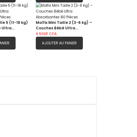
lle 5 (11-18 kg)
Molfix Mini Taille 2 (3-6 kg) –
 Ultra
Couches Bébé Ultra
 Pièces
Absorbantes 80 Pièces
9 500F CFA
ANIER
AJOUTER AU PANIER