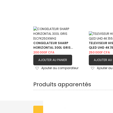
CONGELATEUR SHARP
TELEVISEUR HI
HORIZONTAL 300L GRIS
QLED UHD 4K |
|SCFK250XWH2
200 000F CFA
250 000F CFA
AJOUTER AU PANIER
AJOUTER AU 
Ajouter
Ajouter
Ajouter au comparateur
Ajouter a
à
à
ma
ma
liste
liste
Produits apparentés
d’envie
d’envie