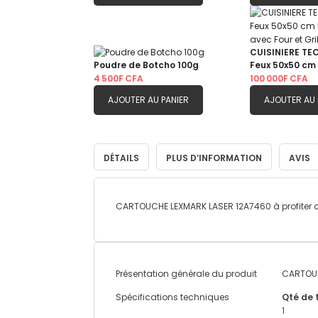
CUISINIERE TE
Poudre de Botcho 100g
Feux 50x50 cm
avec Four et G
4 500F CFA
100 000F CFA
AJOUTER AU PANIER
AJOUTER AU 
DÉTAILS
PLUS D’INFORMATION
AVIS
CARTOUCHE LEXMARK LASER 12A7460 à profiter d
Plus
Présentation générale du produit
CARTOUC
d’information
Spécifications techniques
Qté de 
1