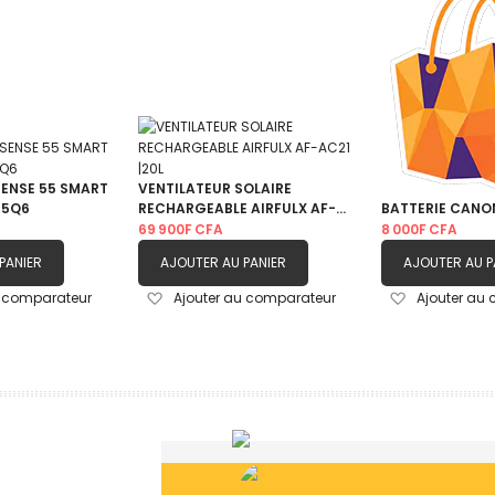
SENSE 55 SMART
VENTILATEUR SOLAIRE
55Q6
RECHARGEABLE AIRFULX AF-
BATTERIE CANO
AC21 |20L
69 900F CFA
8 000F CFA
PANIER
AJOUTER AU PANIER
AJOUTER AU P
Ajouter
Ajouter
u comparateur
Ajouter au comparateur
Ajouter au
à
à
ma
ma
liste
liste
d’envie
d’envie