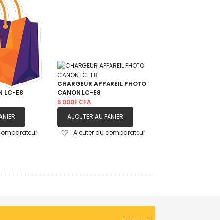
CHARGEUR APPAREIL PHOTO
N LC-E8
CANON LC-E8
5 000F CFA
ANIER
AJOUTER AU PANIER
Ajouter
 comparateur
Ajouter au comparateur
à
ma
liste
d’envie