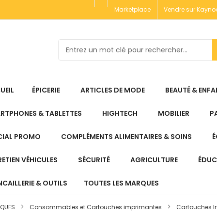
Marketplace
Vendre sur Kayno
UEIL
ÉPICERIE
ARTICLES DE MODE
BEAUTÉ & ENFA
RTPHONES & TABLETTES
HIGHTECH
MOBILIER
P
CIAL PROMO
COMPLÉMENTS ALIMENTAIRES & SOINS
É
RETIEN VÉHICULES
SÉCURITÉ
AGRICULTURE
ÉDUC
CAILLERIE & OUTILS
TOUTES LES MARQUES
IQUES
Consommables et Cartouches imprimantes
Cartouches I