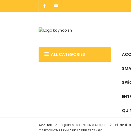
Allez
au
contenu
ALL CATEGORIES
ACC
SMA
SPÉ
ENT
QUIN
Accueil
ÉQUIPEMENT INFORMATIQUE
PÉRIPHÉR
CARTOUCHE LEXMARK LASER 12A7460