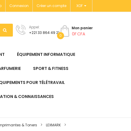
o
Connexion
Créer un compte
XOF
Appel:
Mon panier
+221 33 864 49 21
0F CFA
0
NT
ÉQUIPEMENT INFORMATIQUE
ARFUMERIE
SPORT & FITNESS
QUIPEMENTS POUR TÉLÉTRAVAIL
ATION & CONNAISSANCES
mprimantes & Toners
LEXMARK