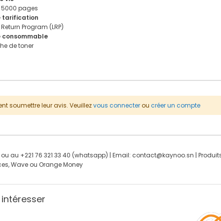
 5000 pages
 tarification
 Return Program (LRP)
e consommable
he de toner
nt soumettre leur avis. Veuillez
vous connecter
ou
créer un compte
ou au +221 76 321 33 40 (whatsapp) | Email: contact@kaynoo.sn | Produits
pèces, Wave ou Orange Money
 intéresser