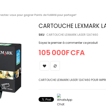
ectez-vous pour gagner Points de fidélité pour partager!
Skip
CARTOUCHE LEXMARK LAS
to
the
SKU
CARTOUCHE LEXMARK LASER 12A7460
beginning
of
Soyez le premier à commenter ce produit
the
105 000F CFA
images
gallery
CARTOUCHE LEXMARK LASER 12A7460 POUR IMPRI