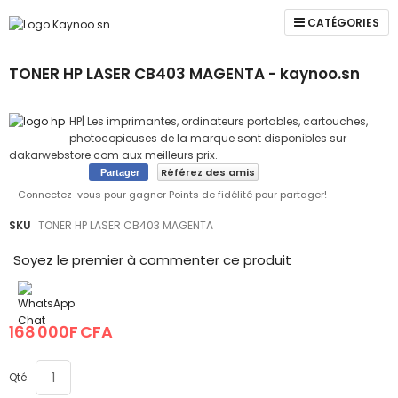
CATÉGORIES
TONER HP LASER CB403 MAGENTA - kaynoo.sn
HP| Les imprimantes, ordinateurs portables, cartouches,
photocopieuses de la marque sont disponibles sur
dakarwebstore.com aux meilleurs prix.
Référez des amis
Partager
Connectez-vous pour gagner Points de fidélité pour partager!
Skip
Skip
SKU
TONER HP LASER CB403 MAGENTA
to
to
the
the
Soyez le premier à commenter ce produit
end
beginning
of
of
the
the
images
images
168 000F CFA
gallery
gallery
Qté