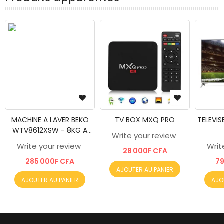
MACHINE A LAVER BEKO
TV BOX MXQ PRO
TELEVIS
WTV8612XSW - 8KG A
Write your review
+++
Write your review
Writ
28 000F CFA
285 000F CFA
79
AJOUTER AU PANIER
AJOUTER AU PANIER
AJO