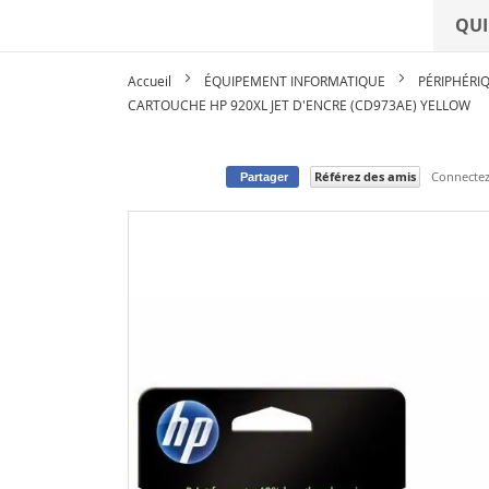
QUI
Accueil
ÉQUIPEMENT INFORMATIQUE
PÉRIPHÉRI
CARTOUCHE HP 920XL JET D'ENCRE (CD973AE) YELLOW
Référez des amis
Connectez-
Partager
Skip
to
the
end
of
the
images
gallery