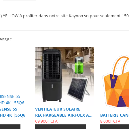
YELLOW à profiter dans notre site Kaynoo.sn pour seulement 1500
esser
SENSE 55
VENTILATEUR SOLAIRE
HD 4K |55Q6
RECHARGEABLE AIRFULX AF-
BATTERIE CAN
AC21 |20L
69 900F CFA
8 000F CFA