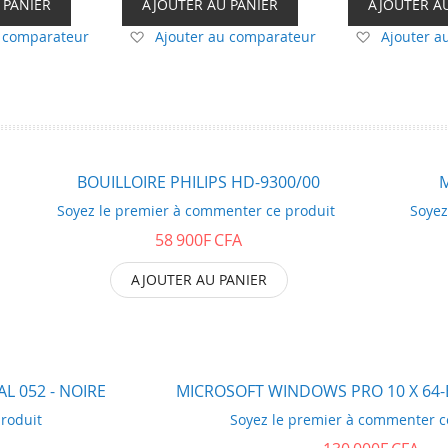
 PANIER
AJOUTER AU PANIER
AJOUTER A
Ajouter
Ajouter
u comparateur
Ajouter au comparateur
Ajouter a
à
à
ma
ma
liste
liste
d’envie
d’envie
BOUILLOIRE PHILIPS HD-9300/00
M
Soyez le premier à commenter ce produit
Soyez
58 900F CFA
AJOUTER AU PANIER
 052 - NOIRE
MICROSOFT WINDOWS PRO 10 X 64-
roduit
Soyez le premier à commenter c