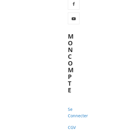
M
O
N
C
O
M
P
T
E
Se
Connecter
CGV