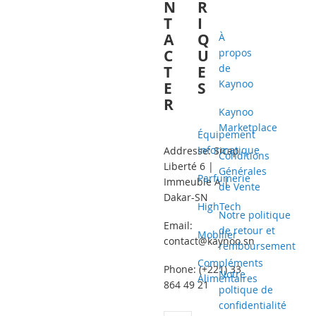
N
R
T
I
A
Q
À
C
U
propos
de
T
E
Kaynoo
E
S
R
Kaynoo
Marketplace
Équipement
Informatique
Addresse: Sicap
Conditions
Liberté 6 |
Générales
Parfumerie
Immeuble A |
de Vente
Dakar-SN
HighTech
Notre politique
Email:
de retour et
Mobilier
contact@kaynoo.sn
remboursement
Compléments
Phone: (+221) 33
Notre
Alimentaires
864 49 21
poltique de
confidentialité