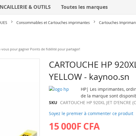
NCAILLERIE & OUTILS
Toutes les marques
QUES
Consommables et Cartouches imprimantes
Cartouches Impriman
vous pour gagner Points de fidélité pour partager!
Skip
CARTOUCHE HP 920XL
to
YELLOW - kaynoo.sn
the
beginning
of
HP| Les imprimantes, ordi
the
de la marque sont disponib
images
SKU
CARTOUCHE HP 920XL JET D'ENCRE (
gallery
Soyez le premier à commenter ce produit
15 000F CFA