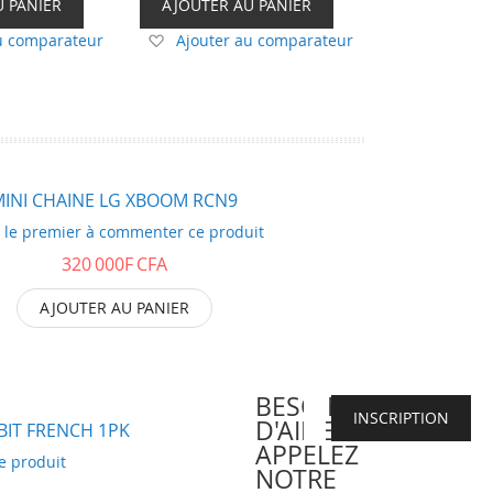
U PANIER
AJOUTER AU PANIER
Ajouter
u comparateur
Ajouter au comparateur
à
ma
liste
d’envie
INI CHAINE LG XBOOM RCN9
 le premier à commenter ce produit
320 000F CFA
AJOUTER AU PANIER
BESOIN
INSCRIPTION
D'AIDE?
BIT FRENCH 1PK
APPELEZ
e produit
NOTRE