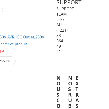
SUPPORT
SUPPORT
TEAM
24/7
AU
(+221)
33
 BV 650V AVR, IEC Outlet,230V
864
enter ce produit
49
CFA
21
PANIER
N
N
E
O
O
X
U
S
T
S
R
R
C
U
A
O
B
S