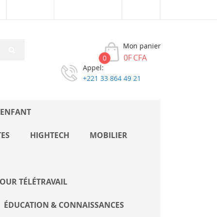
Connexion
Créer un compte
XOF
Mon panier
0F CFA
0
Appel:
+221 33 864 49 21
 ENFANT
TES
HIGHTECH
MOBILIER
OUR TÉLÉTRAVAIL
ÉDUCATION & CONNAISSANCES