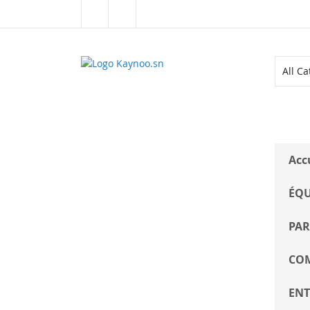
Allez
au
contenu
ALL CATEGORIES
Acc
ÉQU
PAR
COM
ENT