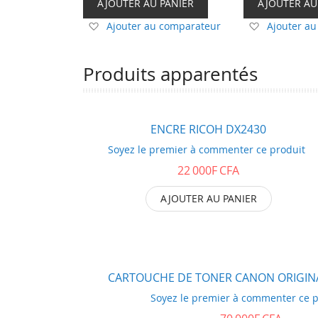
AJOUTER AU PANIER
AJOUTER AU
Ajouter
Ajouter
Ajouter au comparateur
Ajouter a
à
à
ma
ma
Produits apparentés
liste
liste
d’envie
d’envie
ENCRE RICOH DX2430
Soyez le premier à commenter ce produit
22 000F CFA
AJOUTER AU PANIER
CARTOUCHE DE TONER CANON ORIGINAL
Soyez le premier à commenter ce p