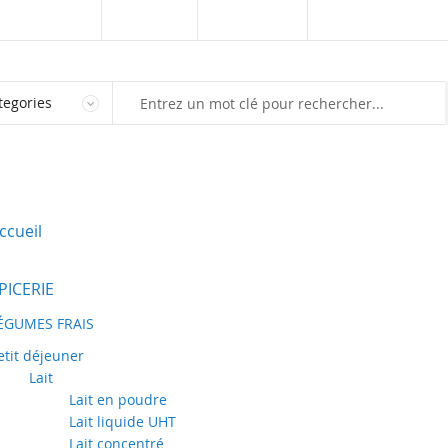
Kaynoo.sn
Marketplace
Vendre sur Kaynoo
ccueil
PICERIE
ÉGUMES FRAIS
etit déjeuner
Lait
Lait en poudre
Lait liquide UHT
Lait concentré