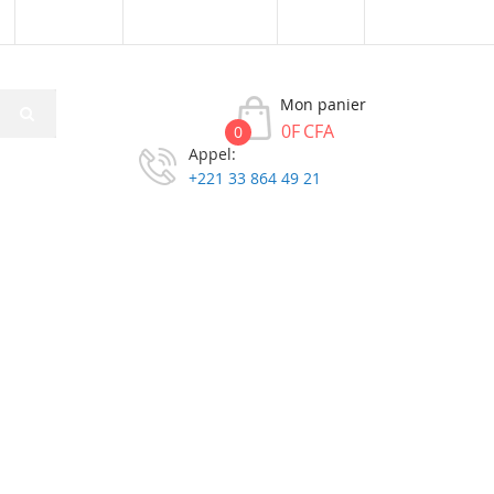
Connexion
Créer un compte
XOF
Mon panier
0F CFA
0
Appel:
+221 33 864 49 21