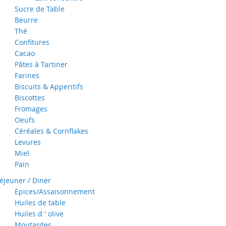
Sucre de Table
Beurre
Thé
Confitures
Cacao
Pâtes à Tartiner
Farines
Biscuits & Apperitifs
Biscottes
Fromages
Oeufs
Céréales & Cornflakes
Levures
Miel
Pain
éjeuner / Diner
Epices/Assaisonnement
Huiles de table
Huiles d ' olive
Moutardes