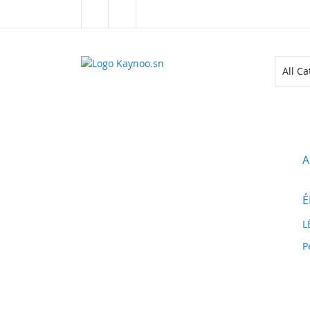
Allez
au
contenu
ALL CATEGORIES
A
É
L
P