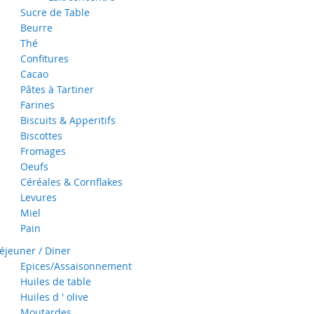
Sucre de Table
Beurre
Thé
Confitures
Cacao
Pâtes à Tartiner
Farines
Biscuits & Apperitifs
Biscottes
Fromages
Oeufs
Céréales & Cornflakes
Levures
Miel
Pain
éjeuner / Diner
Epices/Assaisonnement
Huiles de table
Huiles d ' olive
Moutardes