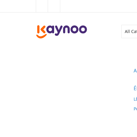
Allez
au
contenu
ALL CATEGORIES
A
É
L
P