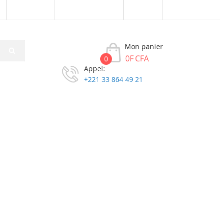
Connexion
Créer un compte
XOF
Mon panier
0F CFA
0
Appel:
+221 33 864 49 21