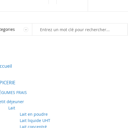
Marketplace
Vendre sur Kaynoo
ccueil
PICERIE
ÉGUMES FRAIS
etit déjeuner
Lait
Lait en poudre
Lait liquide UHT
Lait concentré