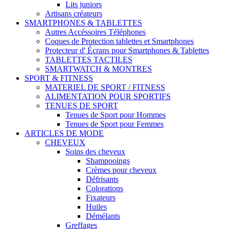
Lits juniors
Artisans créateurs
SMARTPHONES & TABLETTES
Autres Accéssoires Téléphones
Coques de Protection tablettes et Smartphones
Protecteur d' Écrans pour Smartphones & Tablettes
TABLETTES TACTILES
SMARTWATCH & MONTRES
SPORT & FITNESS
MATERIEL DE SPORT / FITNESS
ALIMENTATION POUR SPORTIFS
TENUES DE SPORT
Tenues de Sport pour Hommes
Tenues de Sport pour Femmes
ARTICLES DE MODE
CHEVEUX
Soins des cheveux
Shampooings
Crèmes pour cheveux
Défrisants
Colorations
Fixateurs
Huiles
Démélants
Greffages