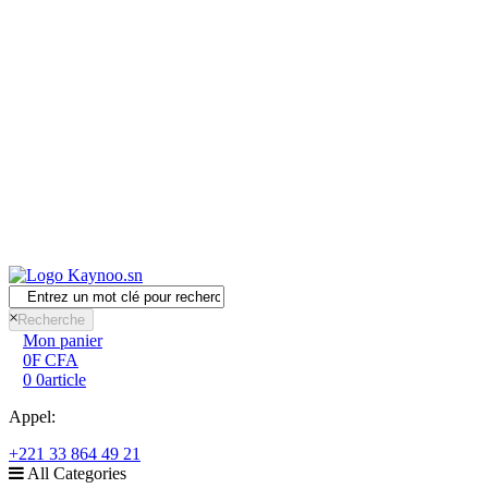
facebook
youtube
Devise
XOF
Kaynoo.sn
Marketplace
Vendre sur Kaynoo
Connexion
Créer un compte
Allez au contenu
×
Recherche
Mon panier
0F CFA
0
0
article
Appel:
+221 33 864 49 21
All Categories