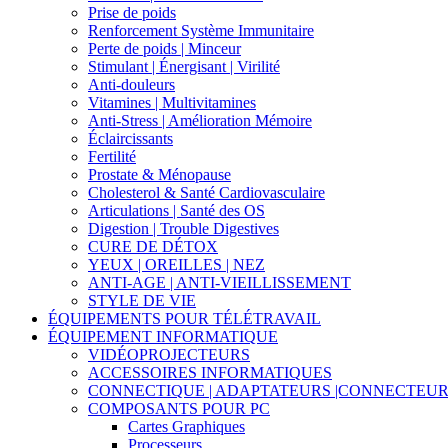
Prise de poids
Renforcement Système Immunitaire
Perte de poids | Minceur
Stimulant | Énergisant | Virilité
Anti-douleurs
Vitamines | Multivitamines
Anti-Stress | Amélioration Mémoire
Éclaircissants
Fertilité
Prostate & Ménopause
Cholesterol & Santé Cardiovasculaire
Articulations | Santé des OS
Digestion | Trouble Digestives
CURE DE DÉTOX
YEUX | OREILLES | NEZ
ANTI-AGE | ANTI-VIEILLISSEMENT
STYLE DE VIE
ÉQUIPEMENTS POUR TÉLÉTRAVAIL
ÉQUIPEMENT INFORMATIQUE
VIDÉOPROJECTEURS
ACCESSOIRES INFORMATIQUES
CONNECTIQUE | ADAPTATEURS |CONNECTEU
COMPOSANTS POUR PC
Cartes Graphiques
Processeurs