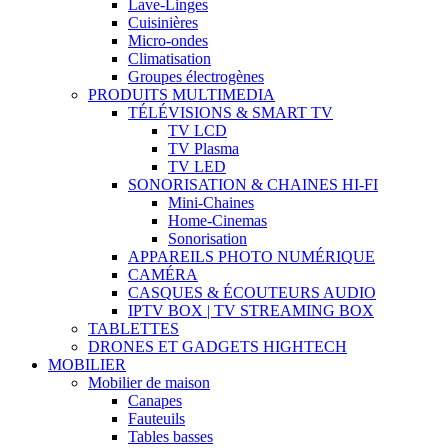
Lave-Linges
Cuisinières
Micro-ondes
Climatisation
Groupes électrogènes
PRODUITS MULTIMEDIA
TÉLÉVISIONS & SMART TV
TV LCD
TV Plasma
TV LED
SONORISATION & CHAINES HI-FI
Mini-Chaines
Home-Cinemas
Sonorisation
APPAREILS PHOTO NUMÉRIQUE
CAMÉRA
CASQUES & ÉCOUTEURS AUDIO
IPTV BOX | TV STREAMING BOX
TABLETTES
DRONES ET GADGETS HIGHTECH
MOBILIER
Mobilier de maison
Canapes
Fauteuils
Tables basses