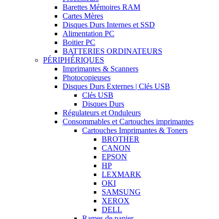
Barettes Mémoires RAM
Cartes Mères
Disques Durs Internes et SSD
Alimentation PC
Boitier PC
BATTERIES ORDINATEURS
PÉRIPHÉRIQUES
Imprimantes & Scanners
Photocopieuses
Disques Durs Externes | Clés USB
Clés USB
Disques Durs
Régulateurs et Onduleurs
Consommables et Cartouches imprimantes
Cartouches Imprimantes & Toners
BROTHER
CANON
EPSON
HP
LEXMARK
OKI
SAMSUNG
XEROX
DELL
Rames de papier