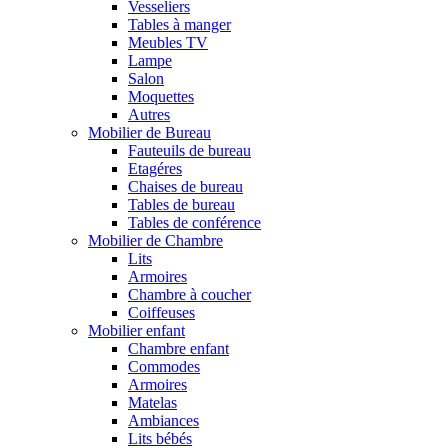
Vesseliers
Tables à manger
Meubles TV
Lampe
Salon
Moquettes
Autres
Mobilier de Bureau
Fauteuils de bureau
Etagéres
Chaises de bureau
Tables de bureau
Tables de conférence
Mobilier de Chambre
Lits
Armoires
Chambre à coucher
Coiffeuses
Mobilier enfant
Chambre enfant
Commodes
Armoires
Matelas
Ambiances
Lits bébés