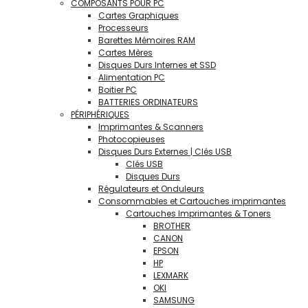
COMPOSANTS POUR PC
Cartes Graphiques
Processeurs
Barettes Mémoires RAM
Cartes Mères
Disques Durs Internes et SSD
Alimentation PC
Boitier PC
BATTERIES ORDINATEURS
PÉRIPHÉRIQUES
Imprimantes & Scanners
Photocopieuses
Disques Durs Externes | Clés USB
Clés USB
Disques Durs
Régulateurs et Onduleurs
Consommables et Cartouches imprimantes
Cartouches Imprimantes & Toners
BROTHER
CANON
EPSON
HP
LEXMARK
OKI
SAMSUNG