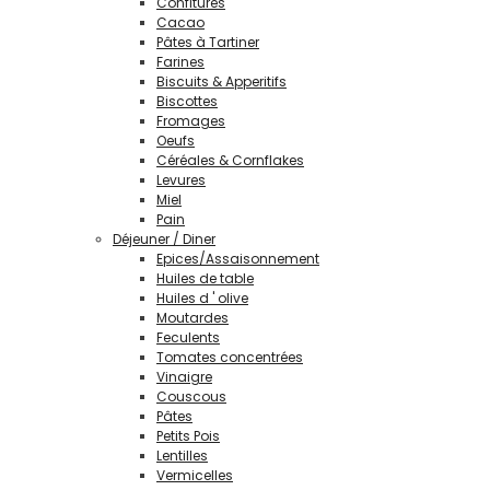
Confitures
Cacao
Pâtes à Tartiner
Farines
Biscuits & Apperitifs
Biscottes
Fromages
Oeufs
Céréales & Cornflakes
Levures
Miel
Pain
Déjeuner / Diner
Epices/Assaisonnement
Huiles de table
Huiles d ' olive
Moutardes
Feculents
Tomates concentrées
Vinaigre
Couscous
Pâtes
Petits Pois
Lentilles
Vermicelles