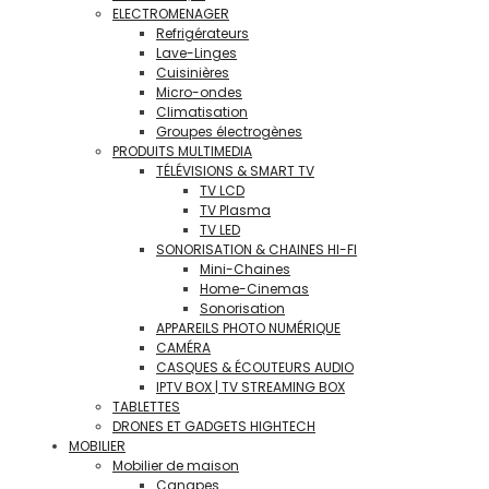
ELECTROMENAGER
Refrigérateurs
Lave-Linges
Cuisinières
Micro-ondes
Climatisation
Groupes électrogènes
PRODUITS MULTIMEDIA
TÉLÉVISIONS & SMART TV
TV LCD
TV Plasma
TV LED
SONORISATION & CHAINES HI-FI
Mini-Chaines
Home-Cinemas
Sonorisation
APPAREILS PHOTO NUMÉRIQUE
CAMÉRA
CASQUES & ÉCOUTEURS AUDIO
IPTV BOX | TV STREAMING BOX
TABLETTES
DRONES ET GADGETS HIGHTECH
MOBILIER
Mobilier de maison
Canapes