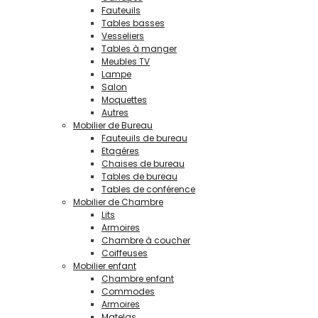
Fauteuils
Tables basses
Vesseliers
Tables à manger
Meubles TV
Lampe
Salon
Moquettes
Autres
Mobilier de Bureau
Fauteuils de bureau
Etagéres
Chaises de bureau
Tables de bureau
Tables de conférence
Mobilier de Chambre
Lits
Armoires
Chambre à coucher
Coiffeuses
Mobilier enfant
Chambre enfant
Commodes
Armoires
Matelas