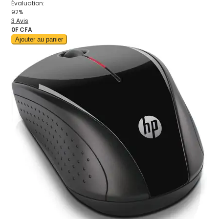
Évaluation:
92%
3
Avis
0F CFA
Ajouter au panier