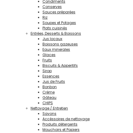
Condiments
Conserves
Sauces préparées
Riz
Soupes et Potages
Plats cuisinés
Entrées, Desserts & Boissons
Jus locaux
Boissons gazeuses
Eaux minerales
Glaces
Fruits
Biscuits & Apperitifs
Sirop
Essences
Jus de Fruits
Bonbon
Crème
Gâteau
CHIPS
Nettoyage / Entretien
Savons
Accéssoires de nettoyage
Produits détergents
Mouchoirs et Papiers