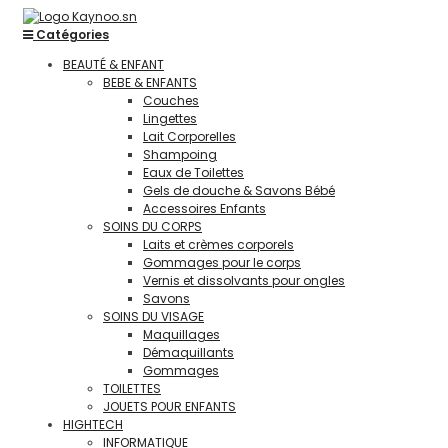
Catégories
BEAUTÉ & ENFANT
BEBE & ENFANTS
Couches
Lingettes
Lait Corporelles
Shampoing
Eaux de Toilettes
Gels de douche & Savons Bébé
Accessoires Enfants
SOINS DU CORPS
Laits et crèmes corporels
Gommages pour le corps
Vernis et dissolvants pour ongles
Savons
SOINS DU VISAGE
Maquillages
Démaquillants
Gommages
TOILETTES
JOUETS POUR ENFANTS
HIGHTECH
INFORMATIQUE