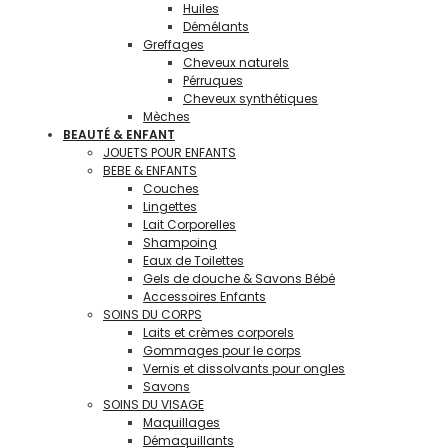
Huiles
Démélants
Greffages
Cheveux naturels
Pérruques
Cheveux synthétiques
Mèches
BEAUTÉ & ENFANT
JOUETS POUR ENFANTS
BEBE & ENFANTS
Couches
Lingettes
Lait Corporelles
Shampoing
Eaux de Toilettes
Gels de douche & Savons Bébé
Accessoires Enfants
SOINS DU CORPS
Laits et crèmes corporels
Gommages pour le corps
Vernis et dissolvants pour ongles
Savons
SOINS DU VISAGE
Maquillages
Démaquillants