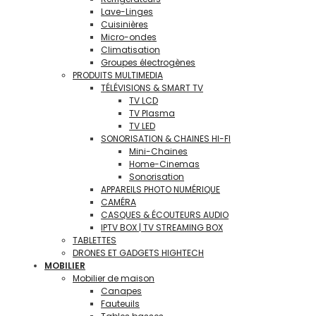
Lave-Linges
Cuisinières
Micro-ondes
Climatisation
Groupes électrogènes
PRODUITS MULTIMEDIA
TÉLÉVISIONS & SMART TV
TV LCD
TV Plasma
TV LED
SONORISATION & CHAINES HI-FI
Mini-Chaines
Home-Cinemas
Sonorisation
APPAREILS PHOTO NUMÉRIQUE
CAMÉRA
CASQUES & ÉCOUTEURS AUDIO
IPTV BOX | TV STREAMING BOX
TABLETTES
DRONES ET GADGETS HIGHTECH
MOBILIER
Mobilier de maison
Canapes
Fauteuils