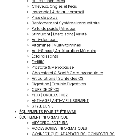
Huiles Éssentielles
Cheveux, Ongles et Peau
Insomnie | Aide au sommeil
Prise de poids
Renforcement Système Immunitaire
Perte de poids | Minceur
Stimulant | Énergisant | Virilité
Anti-douleurs
Vitamines | Multivitamines
Anti-Stress | Amélioration Mémoire
Éclaircissants
Fertilité
Prostate & Ménopause
Cholesterol & Santé Cardiovasculaire
Articulations | Santé des OS
Digestion | Trouble Digestives
CURE DE DÉTOX
YEUX | OREILLES | NEZ
ANTI-AGE | ANTI-VIEILLISSEMENT
STYLE DE VIE
ÉQUIPEMENTS POUR TÉLÉTRAVAIL
ÉQUIPEMENT INFORMATIQUE
VIDÉOPROJECTEURS
ACCESSOIRES INFORMATIQUES
CONNECTIQUE | ADAPTATEURS |CONNECTEURS