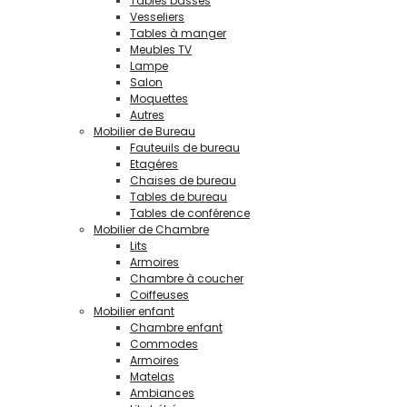
Tables basses
Vesseliers
Tables à manger
Meubles TV
Lampe
Salon
Moquettes
Autres
Mobilier de Bureau
Fauteuils de bureau
Etagéres
Chaises de bureau
Tables de bureau
Tables de conférence
Mobilier de Chambre
Lits
Armoires
Chambre à coucher
Coiffeuses
Mobilier enfant
Chambre enfant
Commodes
Armoires
Matelas
Ambiances