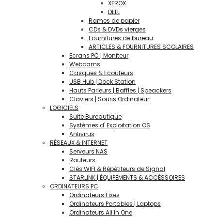
XEROX
DELL
Rames de papier
CDs & DVDs vierges
Fournitures de bureau
ARTICLES & FOURNITURES SCOLAIRES
Ecrans PC | Moniteur
Webcams
Casques & Ecouteurs
USB Hub | Dock Station
Hauts Parleurs | Baffles | Speackers
Claviers | Souris Ordinateur
LOGICIELS
Suite Bureautique
Systèmes d' Exploitation OS
Antivirus
RÉSEAUX & INTERNET
Serveurs NAS
Routeurs
Clés WIFI & Répétiteurs de Signal
STARLINK | ÉQUIPEMENTS & ACCÉSSOIRES
ORDINATEURS PC
Ordinateurs Fixes
Ordinateurs Portables | Laptops
Ordinateurs All In One