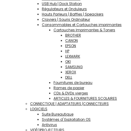
USB Hub | Dock Station
Régulateurs et Onduleurs
Hauts Parleurs | Baffles | Speackers
Claviers | Souris Ordinateur
Consommables et Cartouches imprimantes
Cartouches Imprimantes & Toners
BROTHER
CANON
EPSON
HP
LEXMARK
OKI
SAMSUNG
XEROX
DELL
Fournitures de bureau
Rames de papier
CDs & DVDs vierges
ARTICLES & FOURNITURES SCOLAIRES
CONNECTIQUE | ADAPTATEURS |CONNECTEURS
LOGICIELS
Suite Bureautique
Systèmes d' Exploitation OS
Antivirus
VIDÉOPROJECTEURS