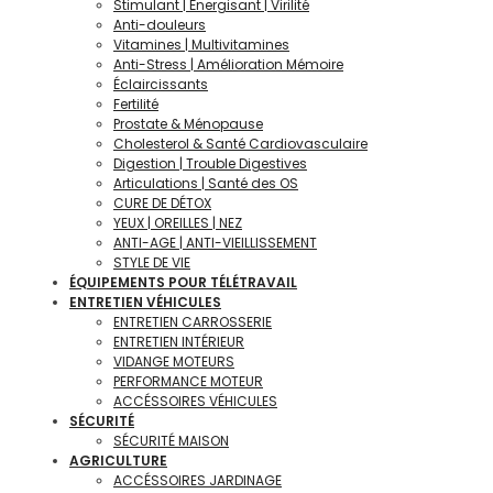
Stimulant | Énergisant | Virilité
Anti-douleurs
Vitamines | Multivitamines
Anti-Stress | Amélioration Mémoire
Éclaircissants
Fertilité
Prostate & Ménopause
Cholesterol & Santé Cardiovasculaire
Digestion | Trouble Digestives
Articulations | Santé des OS
CURE DE DÉTOX
YEUX | OREILLES | NEZ
ANTI-AGE | ANTI-VIEILLISSEMENT
STYLE DE VIE
ÉQUIPEMENTS POUR TÉLÉTRAVAIL
ENTRETIEN VÉHICULES
ENTRETIEN CARROSSERIE
ENTRETIEN INTÉRIEUR
VIDANGE MOTEURS
PERFORMANCE MOTEUR
ACCÉSSOIRES VÉHICULES
SÉCURITÉ
SÉCURITÉ MAISON
AGRICULTURE
ACCÉSSOIRES JARDINAGE