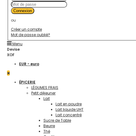
Connexion
ou
Créer un compte
Mot de passe oublié?
Menu
Devise
XOF
EUR - euro
ÉPICERIE
LÉGUMES FRAIS
Petit déjeuner
Lait
Lait en poudre
Lait liquide UHT
Lait concentré
Sucre de Table
Beurre
Thé