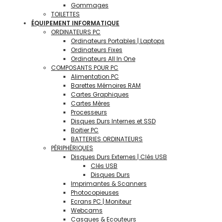
Gommages
TOILETTES
ÉQUIPEMENT INFORMATIQUE
ORDINATEURS PC
Ordinateurs Portables | Laptops
Ordinateurs Fixes
Ordinateurs All In One
COMPOSANTS POUR PC
Alimentation PC
Barettes Mémoires RAM
Cartes Graphiques
Cartes Mères
Processeurs
Disques Durs Internes et SSD
Boitier PC
BATTERIES ORDINATEURS
PÉRIPHÉRIQUES
Disques Durs Externes | Clés USB
Clés USB
Disques Durs
Imprimantes & Scanners
Photocopieuses
Ecrans PC | Moniteur
Webcams
Casques & Ecouteurs