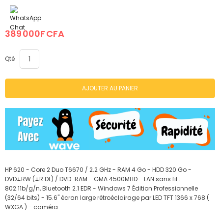
beginning
of
the
images
389 000F CFA
gallery
Qté
AJOUTER AU PANIER
HP 620 - Core 2 Duo T6670 / 2.2 GHz - RAM 4 Go - HDD 320 Go -
DVD±RW (±R DL) / DVD-RAM - GMA 4500MHD - LAN sans fil :
802.11b/g/n, Bluetooth 2.1 EDR - Windows 7 Édition Professionnelle
(32/64 bits) - 15.6" écran large rétroéclairage par LED TFT 1366 x 768 (
WXGA ) - caméra