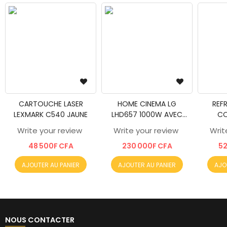
CARTOUCHE LASER
HOME CINEMA LG
REF
LEXMARK C540 JAUNE
LHD657 1000W AVEC
CO
BLUETOOTH
FONT
Write your review
Write your review
Writ
SILVER
48 500F CFA
230 000F CFA
52
AJOUTER AU PANIER
AJOUTER AU PANIER
AJO
NOUS CONTACTER