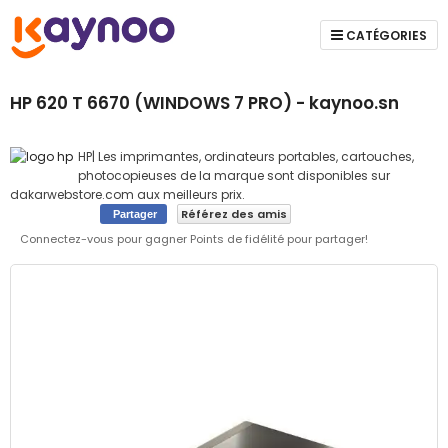
CATÉGORIES
HP 620 T 6670 (WINDOWS 7 PRO) - kaynoo.sn
HP| Les imprimantes, ordinateurs portables, cartouches,
photocopieuses de la marque sont disponibles sur
dakarwebstore.com aux meilleurs prix.
Référez des amis
Partager
Connectez-vous pour gagner Points de fidélité pour partager!
Skip
to
the
end
of
the
images
gallery