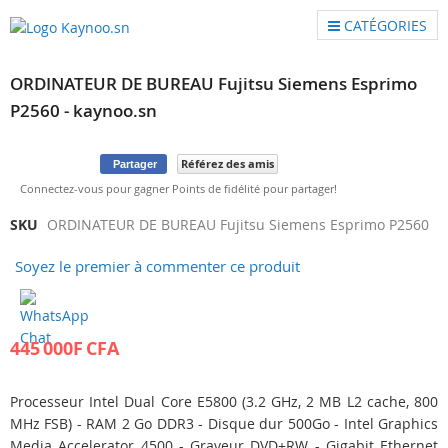
CATÉGORIES
ORDINATEUR DE BUREAU Fujitsu Siemens Esprimo
P2560 - kaynoo.sn
Référez des amis
Partager
Connectez-vous pour gagner Points de fidélité pour partager!
Skip
Skip
SKU
ORDINATEUR DE BUREAU Fujitsu Siemens Esprimo P2560
to
to
Soyez le premier à commenter ce produit
the
the
end
beginning
of
of
the
the
445 000F CFA
images
images
gallery
gallery
Processeur Intel Dual Core E5800 (3.2 GHz, 2 MB L2 cache, 800
MHz FSB) - RAM 2 Go DDR3 - Disque dur 500Go - Intel Graphics
Media Accelerator 4500 - Graveur DVD±RW - Gigabit Ethernet