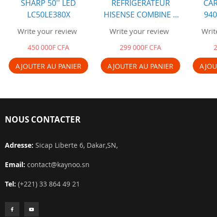
SHARP 50'' LED
REFRIGERATEUR
CA
LC50LE380X
HISENSE COMBINE 4
940
TIROIRS 250 LITRES RD
OFFI
Write your review
Write your review
Writ
34 DC4SA
450 000F CFA
299 000F CFA
AJOUTER AU PANIER
AJOUTER AU PANIER
AJOU
NOUS CONTACTER
Adresse:
Sicap Liberte 6, Dakar,SN,
Email:
contact@kaynoo.sn
Tel:
(+221) 33 864 49 21