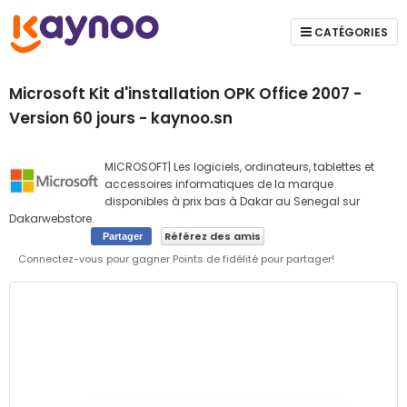
CATÉGORIES
Microsoft Kit d'installation OPK Office 2007 -
Version 60 jours - kaynoo.sn
MICROSOFT| Les logiciels, ordinateurs, tablettes et
accessoires informatiques de la marque
disponibles à prix bas à Dakar au Senegal sur
Dakarwebstore.
Référez des amis
Partager
Connectez-vous pour gagner Points de fidélité pour partager!
Skip
to
the
end
of
the
images