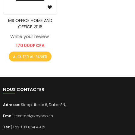
MS OFFICE HOME AND
OFFICE 2016
Write your review
170 000F CFA
AJOUTER AU PANIER
NOUS CONTACTER
Adresse:
Sicap Liberte 6, Dakar,SN,
Email:
contact@kaynoo.sn
Tel:
(+221) 33 864 49 21