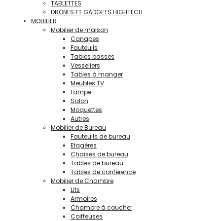
TABLETTES
DRONES ET GADGETS HIGHTECH
MOBILIER
Mobilier de maison
Canapes
Fauteuils
Tables basses
Vesseliers
Tables à manger
Meubles TV
Lampe
Salon
Moquettes
Autres
Mobilier de Bureau
Fauteuils de bureau
Etagéres
Chaises de bureau
Tables de bureau
Tables de conférence
Mobilier de Chambre
Lits
Armoires
Chambre à coucher
Coiffeuses