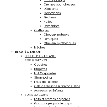
Shampooings
Crèmes pour cheveux
Défrisants
Colorations
Fixateurs
Huiles
Démélants
Greffages
Cheveux naturels
Pérruques
Cheveux synthétiques
Mèches
BEAUTÉ & ENFANT
JOUETS POUR ENFANTS
BEBE & ENFANTS
Couches
Lingettes
Lait Corporelles
Shampoing
Eaux de Toilettes
Gels de douche & Savons Bébé
Accessoires Enfants
SOINS DU CORPS
Laits et crèmes corporels
Gommages pour le corps