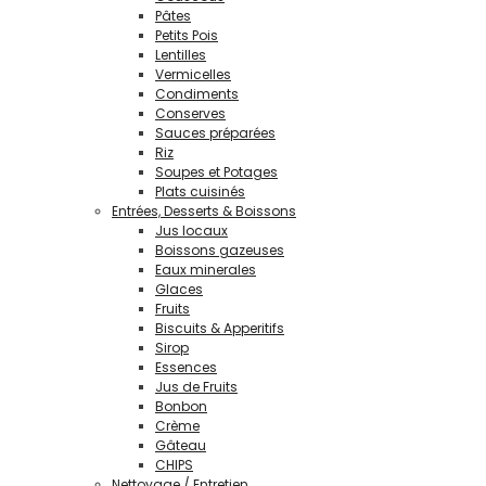
Pâtes
Petits Pois
Lentilles
Vermicelles
Condiments
Conserves
Sauces préparées
Riz
Soupes et Potages
Plats cuisinés
Entrées, Desserts & Boissons
Jus locaux
Boissons gazeuses
Eaux minerales
Glaces
Fruits
Biscuits & Apperitifs
Sirop
Essences
Jus de Fruits
Bonbon
Crème
Gâteau
CHIPS
Nettoyage / Entretien