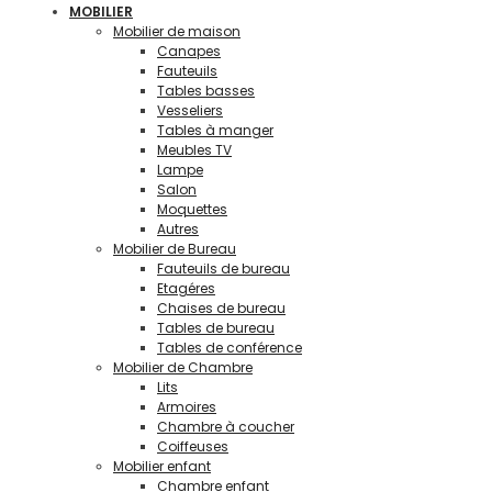
MOBILIER
Mobilier de maison
Canapes
Fauteuils
Tables basses
Vesseliers
Tables à manger
Meubles TV
Lampe
Salon
Moquettes
Autres
Mobilier de Bureau
Fauteuils de bureau
Etagéres
Chaises de bureau
Tables de bureau
Tables de conférence
Mobilier de Chambre
Lits
Armoires
Chambre à coucher
Coiffeuses
Mobilier enfant
Chambre enfant