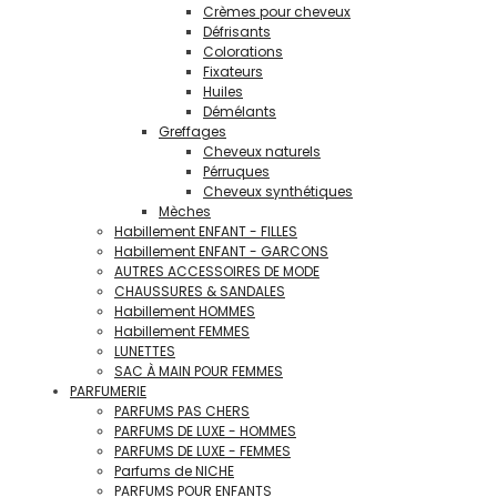
Crèmes pour cheveux
Défrisants
Colorations
Fixateurs
Huiles
Démélants
Greffages
Cheveux naturels
Pérruques
Cheveux synthétiques
Mèches
Habillement ENFANT - FILLES
Habillement ENFANT - GARCONS
AUTRES ACCESSOIRES DE MODE
CHAUSSURES & SANDALES
Habillement HOMMES
Habillement FEMMES
LUNETTES
SAC À MAIN POUR FEMMES
PARFUMERIE
PARFUMS PAS CHERS
PARFUMS DE LUXE - HOMMES
PARFUMS DE LUXE - FEMMES
Parfums de NICHE
PARFUMS POUR ENFANTS