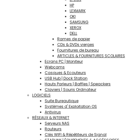
HP
LEXMARK
OKI
SAMSUNG
XEROX
DELL
Rames de papier
CDs & DVDs vierges
Fournitures de bureau
ARTICLES & FOURNITURES SCOLAIRES
Ecrans PC | Moniteur
Webcams
Casques & Ecouteurs
USB Hub | Dock Station
Hauts Parleurs | Baffles | Speackers
Claviers | Souris Ordinateur
LOGICIELS
Suite Bureautique
Systèmes d' Exploitation OS
Antivirus
RÉSEAUX & INTERNET
Serveurs NAS
Routeurs
Clés WIFI & Répétiteurs de Signal