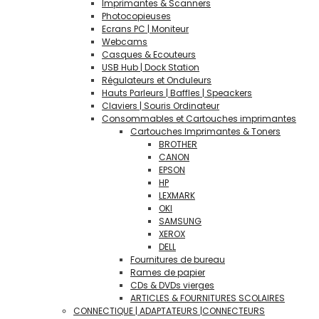
Imprimantes & Scanners
Photocopieuses
Ecrans PC | Moniteur
Webcams
Casques & Ecouteurs
USB Hub | Dock Station
Régulateurs et Onduleurs
Hauts Parleurs | Baffles | Speackers
Claviers | Souris Ordinateur
Consommables et Cartouches imprimantes
Cartouches Imprimantes & Toners
BROTHER
CANON
EPSON
HP
LEXMARK
OKI
SAMSUNG
XEROX
DELL
Fournitures de bureau
Rames de papier
CDs & DVDs vierges
ARTICLES & FOURNITURES SCOLAIRES
CONNECTIQUE | ADAPTATEURS |CONNECTEURS