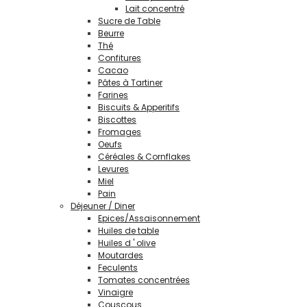
Lait concentré
Sucre de Table
Beurre
Thé
Confitures
Cacao
Pâtes à Tartiner
Farines
Biscuits & Apperitifs
Biscottes
Fromages
Oeufs
Céréales & Cornflakes
Levures
Miel
Pain
Déjeuner / Diner
Epices/Assaisonnement
Huiles de table
Huiles d ' olive
Moutardes
Feculents
Tomates concentrées
Vinaigre
Couscous