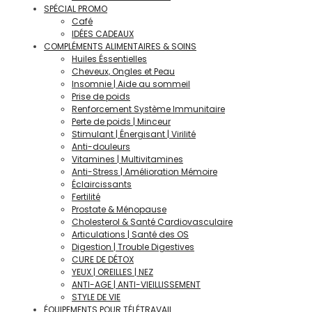
SPÉCIAL PROMO
Café
IDÉES CADEAUX
COMPLÉMENTS ALIMENTAIRES & SOINS
Huiles Éssentielles
Cheveux, Ongles et Peau
Insomnie | Aide au sommeil
Prise de poids
Renforcement Système Immunitaire
Perte de poids | Minceur
Stimulant | Énergisant | Virilité
Anti-douleurs
Vitamines | Multivitamines
Anti-Stress | Amélioration Mémoire
Éclaircissants
Fertilité
Prostate & Ménopause
Cholesterol & Santé Cardiovasculaire
Articulations | Santé des OS
Digestion | Trouble Digestives
CURE DE DÉTOX
YEUX | OREILLES | NEZ
ANTI-AGE | ANTI-VIEILLISSEMENT
STYLE DE VIE
ÉQUIPEMENTS POUR TÉLÉTRAVAIL