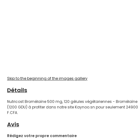
Skip to the beginning of the images gallery
Détails
Nutricost Bromélaïne 500 mg, 120 gélules végétariennes - Bromélaïne
(1200 GDU) à profiter dans notre site Kaynoo.sn pour seulement 24900
F.CFA.
Avis
Rédigez votre propre commentaire