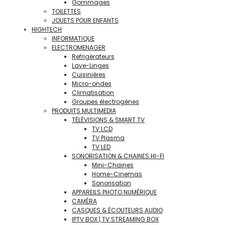
Gommages
TOILETTES
JOUETS POUR ENFANTS
HIGHTECH
INFORMATIQUE
ELECTROMENAGER
Refrigérateurs
Lave-Linges
Cuisinières
Micro-ondes
Climatisation
Groupes électrogènes
PRODUITS MULTIMEDIA
TÉLÉVISIONS & SMART TV
TV LCD
TV Plasma
TV LED
SONORISATION & CHAINES HI-FI
Mini-Chaines
Home-Cinemas
Sonorisation
APPAREILS PHOTO NUMÉRIQUE
CAMÉRA
CASQUES & ÉCOUTEURS AUDIO
IPTV BOX | TV STREAMING BOX