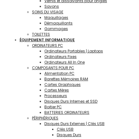
Vernis et dissolvants pour ongles
Savons
SOINS DU VISAGE
Maquillages
Démaquillants
Gommages
TOILETTES
ÉQUIPEMENT INFORMATIQUE
ORDINATEURS PC
Ordinateurs Portables | Laptops
Ordinateurs Fixes
Ordinateurs All In One
COMPOSANTS POUR PC
Alimentation PC
Barettes Mémoires RAM
Cartes Graphiques
Cartes Mères
Processeurs
Disques Durs Internes et SSD
Boitier PC
BATTERIES ORDINATEURS
PÉRIPHÉRIQUES
Disques Durs Externes | Clés USB
Clés USB
Disques Durs