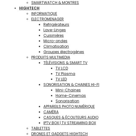
SMARTWATCH & MONTRES
HIGHTECH
INFORMATIQUE
ELECTROMENAGER
Refrigérateurs
Lave-Linges
Cuisinières
Micro-ondes
Climatisation
Groupes électrogènes
PRODUITS MULTIMEDIA
TÉLÉVISIONS & SMART TV
TV LCD
TV Plasma
TV LED
SONORISATION & CHAINES HI-FI
Mini-Chaines
Home-Cinemas
Sonorisation
APPAREILS PHOTO NUMÉRIQUE
CAMÉRA
CASQUES & ÉCOUTEURS AUDIO
IPTV BOX | TV STREAMING BOX
TABLETTES
DRONES ET GADGETS HIGHTECH