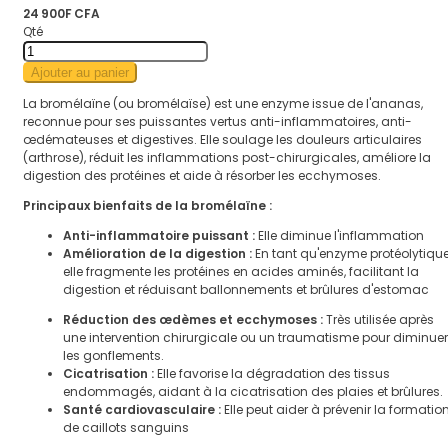
24 900F CFA
Qté
Ajouter au panier
La bromélaïne (ou bromélaïse) est une enzyme issue de l'ananas,
reconnue pour ses puissantes vertus anti-inflammatoires, anti-
œdémateuses et digestives. Elle soulage les douleurs articulaires
(arthrose), réduit les inflammations post-chirurgicales, améliore la
digestion des protéines et aide à résorber les ecchymoses.
Principaux bienfaits de la bromélaïne :
Anti-inflammatoire puissant :
Elle diminue l'inflammation
Amélioration de la digestion :
En tant qu'enzyme protéolytique
elle fragmente les protéines en acides aminés, facilitant la
digestion et réduisant ballonnements et brûlures d'estomac
Réduction des œdèmes et ecchymoses :
Très utilisée après
une intervention chirurgicale ou un traumatisme pour diminuer
les gonflements.
Cicatrisation :
Elle favorise la dégradation des tissus
endommagés, aidant à la cicatrisation des plaies et brûlures.
Santé cardiovasculaire :
Elle peut aider à prévenir la formatio
de caillots sanguins